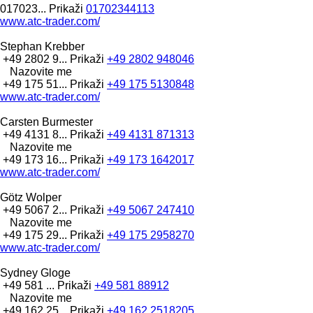
017023...
Prikaži
01702344113
www.atc-trader.com/
Stephan Krebber
+49 2802 9...
Prikaži
+49 2802 948046
Nazovite me
+49 175 51...
Prikaži
+49 175 5130848
www.atc-trader.com/
Carsten Burmester
+49 4131 8...
Prikaži
+49 4131 871313
Nazovite me
+49 173 16...
Prikaži
+49 173 1642017
www.atc-trader.com/
Götz Wolper
+49 5067 2...
Prikaži
+49 5067 247410
Nazovite me
+49 175 29...
Prikaži
+49 175 2958270
www.atc-trader.com/
Sydney Gloge
+49 581 ...
Prikaži
+49 581 88912
Nazovite me
+49 162 25...
Prikaži
+49 162 2518205