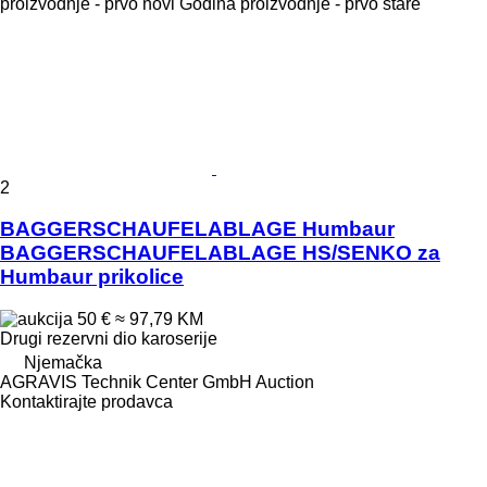
proizvodnje - prvo novi
Godina proizvodnje - prvo stare
2
BAGGERSCHAUFELABLAGE Humbaur
BAGGERSCHAUFELABLAGE HS/SENKO za
Humbaur prikolice
50 €
≈ 97,79 KM
Drugi rezervni dio karoserije
Njemačka
AGRAVIS Technik Center GmbH Auction
Kontaktirajte prodavca