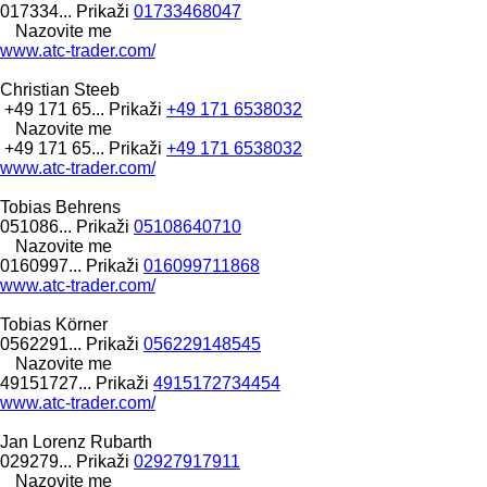
017334...
Prikaži
01733468047
Nazovite me
www.atc-trader.com/
Christian Steeb
+49 171 65...
Prikaži
+49 171 6538032
Nazovite me
+49 171 65...
Prikaži
+49 171 6538032
www.atc-trader.com/
Tobias Behrens
051086...
Prikaži
05108640710
Nazovite me
0160997...
Prikaži
016099711868
www.atc-trader.com/
Tobias Körner
0562291...
Prikaži
056229148545
Nazovite me
49151727...
Prikaži
4915172734454
www.atc-trader.com/
Jan Lorenz Rubarth
029279...
Prikaži
02927917911
Nazovite me