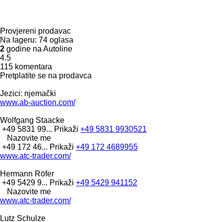
Provjereni prodavac
Na lageru:
74 oglasa
2
godine na Autoline
4.5
115 komentara
Pretplatite se na prodavca
Jezici:
njemački
www.ab-auction.com/
Wolfgang Staacke
+49 5831 99...
Prikaži
+49 5831 9930521
Nazovite me
+49 172 46...
Prikaži
+49 172 4689955
www.atc-trader.com/
Hermann Röfer
+49 5429 9...
Prikaži
+49 5429 941152
Nazovite me
www.atc-trader.com/
Lutz Schulze