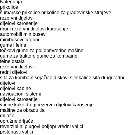
Kategorija
prikolice
šumarske prikolice
prikolice za građevinske strojeve
rezervni dijelovi
dijelovi karoserije
drugi rezervni dijelovi karoserije
automobili
minibusevi
minibusevi furgoni
gume i felne
točkovi
gume za poljoprivredne mašine
gume za traktore
gume za kombajne
felne
ostala
rezervni dijelovi
radni dijelovi
sita za kombajn
sejačice
diskovi
sјeckalicе
sita
drugi radni
dijelovi
dijelovi kabine
navigacioni sistemi
dijelovi karoserije
vučne kuke
drugi rezervni dijelovi karoserije
mašine za obradu tla
drljače
opružne drljače
reverzibilni plugovi
poljoprivredni valjci
prstenasti valjci