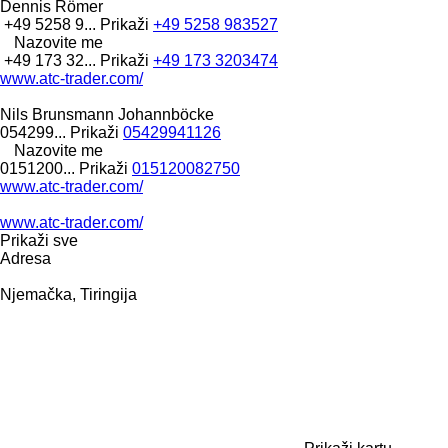
Dennis Römer
+49 5258 9...
Prikaži
+49 5258 983527
Nazovite me
+49 173 32...
Prikaži
+49 173 3203474
www.atc-trader.com/
Nils Brunsmann Johannböcke
054299...
Prikaži
05429941126
Nazovite me
0151200...
Prikaži
015120082750
www.atc-trader.com/
www.atc-trader.com/
Prikaži sve
Adresa
Njemačka, Tiringija