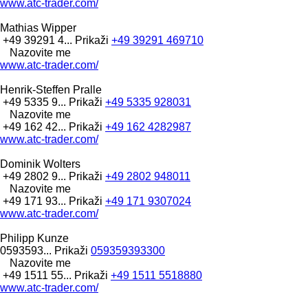
www.atc-trader.com/
Mathias Wipper
+49 39291 4...
Prikaži
+49 39291 469710
Nazovite me
www.atc-trader.com/
Henrik-Steffen Pralle
+49 5335 9...
Prikaži
+49 5335 928031
Nazovite me
+49 162 42...
Prikaži
+49 162 4282987
www.atc-trader.com/
Dominik Wolters
+49 2802 9...
Prikaži
+49 2802 948011
Nazovite me
+49 171 93...
Prikaži
+49 171 9307024
www.atc-trader.com/
Philipp Kunze
0593593...
Prikaži
059359393300
Nazovite me
+49 1511 55...
Prikaži
+49 1511 5518880
www.atc-trader.com/