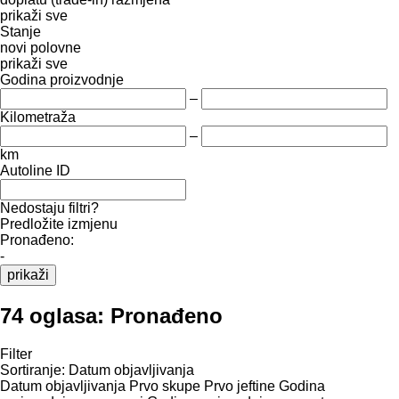
prikaži sve
Stanje
novi
polovne
prikaži sve
Godina proizvodnje
–
Kilometraža
–
km
Autoline ID
Nedostaju filtri?
Predložite izmjenu
Pronađeno:
-
prikaži
74 oglasa:
Pronađeno
Filter
Sortiranje
:
Datum objavljivanja
Datum objavljivanja
Prvo skupe
Prvo jeftine
Godina