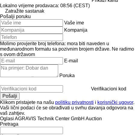
Prikaži kartu
Lokalno vrijeme prodavaca: 08:56 (CEST)
Zatražite sastanak
Pošalji poruku
Vaše ime
Kompanija
Molimo provjerite broj telefona: mora biti naveden u
međunarodnom formatu sa pozivnim brojem države.
Ne radimo
s ovom državom
E-mail
Poruka
Verifikacioni kod
Klikom pristajete na našu
politiku privatnosti
i
korisnički ugovor
.
Vaši lični podaci će se obrađivati ​​u svrhu davanja odgovora na
vaš zahtjev.
Oglasi AGRAVIS Technik Center GmbH Auction
Pretraga