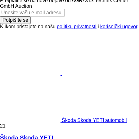
Pretplatite se na nove objave od AGRAVIS Technik Center
GmbH Auction
Potpišite se
Klikom pristajete na našu
politiku privatnosti
i
korisnički ugovor
.
Škoda Skoda YETI automobil
21
Škoda Skoda YETI