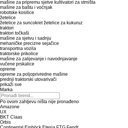
mašine za pripremu sjetve
kultivatori za strništa
mašine za baštu i voćnjak
robotske kosilice
žetelice
žetelice za suncokret
žetelice za kukuruz
traktori
traktori točkaši
mašine za sjetvu i sadnju
mehaničke precizne sejačice
transportna vozila
traktorske prikolice
mašine za zaliјеvanje i navodnjavanje
vučene prskalice
opreme
opreme za poljoprivredne mašine
prednji traktorski utovarivači
prikaži sve
Marka
Po ovom zahtjevu ništa nije pronađeno
Amazone
UX
BKT
Claas
Orbis
Continental
Einböck
Etesia
FTG
Fendt