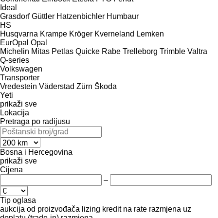
Ideal
Grasdorf
Güttler
Hatzenbichler
Humbaur
HS
Husqvarna
Krampe
Kröger
Kverneland
Lemken
EurOpal
Opal
Michelin
Mitas
Petlas
Quicke
Rabe
Trelleborg
Trimble
Valtra
Q-series
Volkswagen
Transporter
Vredestein
Väderstad
Zürn
Škoda
Yeti
prikaži sve
Lokacija
Pretraga po radijusu
Bosna i Hercegovina
prikaži sve
Cijena
–
Tip oglasa
aukcija
od proizvođača
lizing
kredit
na rate
razmjena uz
doplatu (trade-in)
razmjena