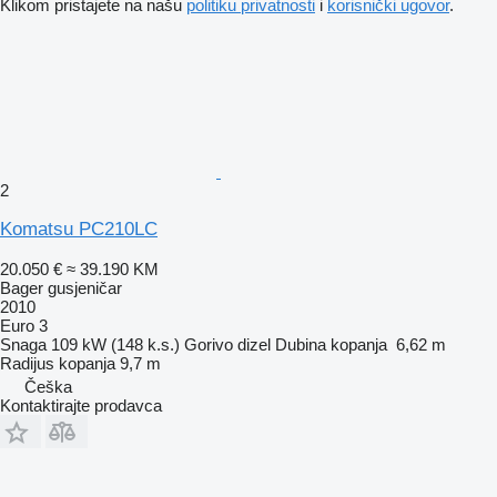
Klikom pristajete na našu
politiku privatnosti
i
korisnički ugovor
.
2
Komatsu PC210LC
20.050 €
≈ 39.190 KM
Bager gusjeničar
2010
Euro 3
Snaga
109 kW (148 k.s.)
Gorivo
dizel
Dubina kopanja
6,62 m
Radijus kopanja
9,7 m
Češka
Kontaktirajte prodavca