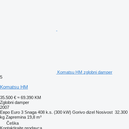
Komatsu HM zglobni damper
5
Komatsu HM
35.500 €
≈ 69.390 KM
Zglobni damper
2007
Евро
Euro 3
Snaga
408 k.s. (300 kW)
Gorivo
dizel
Nosivost
32.300
kg
Zapremina
19,8 m³
Češka
Kontaktirajte prodavca