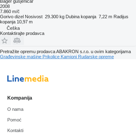
Bager gusjeničar
2008
7.860 m/č
Gorivo
dizel
Nosivost
29.300 kg
Dubina kopanja
7,22 m
Radijus
kopanja
10,97 m
Češka
Kontaktirajte prodavca
Pretražite opremu prodavca ABAKRON s.r.o. u ovim kategorijama
Građevinske mašine
Prikolice
Kamioni
Rudarske opreme
Kompanija
O nama
Pomoć
Kontakti