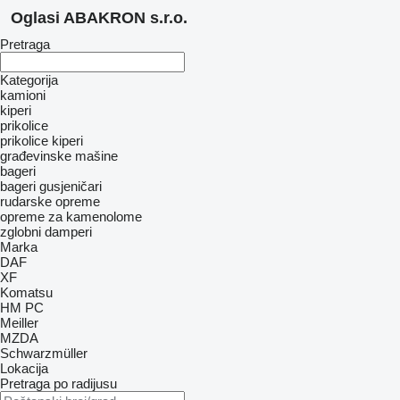
Oglasi ABAKRON s.r.o.
Pretraga
Kategorija
kamioni
kiperi
prikolice
prikolice kiperi
građevinske mašine
bageri
bageri gusjeničari
rudarske opreme
opreme za kamenolome
zglobni damperi
Marka
DAF
XF
Komatsu
HM
PC
Meiller
MZDA
Schwarzmüller
Lokacija
Pretraga po radijusu