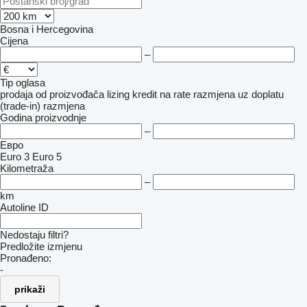
Bosna i Hercegovina
Cijena
–
Tip oglasa
prodaja
od proizvođača
lizing
kredit
na rate
razmjena uz doplatu
(trade-in)
razmjena
Godina proizvodnje
–
Евро
Euro 3
Euro 5
Kilometraža
–
km
Autoline ID
Nedostaju filtri?
Predložite izmjenu
Pronađeno:
-
prikaži