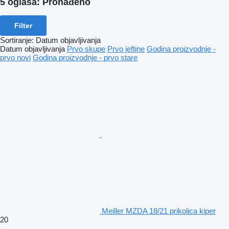
5 oglasa:
Pronađeno
Filter
Sortiranje
:
Datum objavljivanja
Datum objavljivanja
Prvo skupe
Prvo jeftine
Godina proizvodnje -
prvo novi
Godina proizvodnje - prvo stare
Meiller MZDA 18/21 prikolica kiper
20