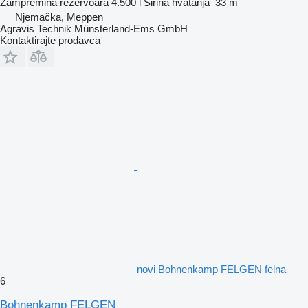
Zampremina rezervoara
4.500 l
Širina hvatanja
33 m
Njemačka, Meppen
Agravis Technik Münsterland-Ems GmbH
Kontaktirajte prodavca
novi Bohnenkamp FELGEN felna
6
Bohnenkamp FELGEN