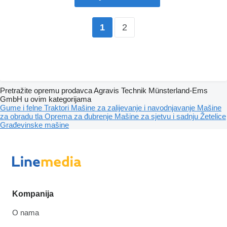
2
1
Pretražite opremu prodavca Agravis Technik Münsterland-Ems
GmbH u ovim kategorijama
Gume i felne
Traktori
Mašine za zaliјеvanje i navodnjavanje
Mašine
za obradu tla
Oprema za đubrenje
Mašine za sjetvu i sadnju
Žetelice
Građevinske mašine
Kompanija
O nama