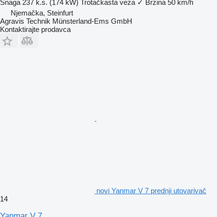
Snaga
237 k.s. (174 kW)
Trotačkasta veza
✓
Brzina
50 km/h
Njemačka, Steinfurt
Agravis Technik Münsterland-Ems GmbH
Kontaktirajte prodavca
novi Yanmar V 7 prednji utovarivač
14
Yanmar V 7