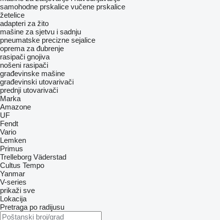
samohodne prskalice
vučene prskalice
žetelice
adapteri za žito
mašine za sjetvu i sadnju
pneumatske precizne sejalice
oprema za đubrenje
rasipači gnojiva
nošeni rasipači
građevinske mašine
građevinski utovarivači
prednji utovarivači
Marka
Amazone
UF
Fendt
Vario
Lemken
Primus
Trelleborg
Väderstad
Cultus
Tempo
Yanmar
V-series
prikaži sve
Lokacija
Pretraga po radijusu