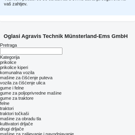
vaš zahtjev.
Oglasi Agravis Technik Münsterland-Ems GmbH
Pretraga
Kategorija
prikolice
prikolice kiperi
komunalna vozila
mašine za čišćenje puteva
vozila za čišćenje ulica
gume i felne
gume za poljoprivredne mašine
gume za traktore
felne
traktori
traktori točkaši
mašine za obradu tla
kultivatori
drljače
drugi drljače
mašine za zaliјеvanje i navodnjavanje