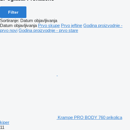
Filter
Sortiranje
:
Datum objavljivanja
Datum objavljivanja
Prvo skupe
Prvo jeftine
Godina proizvodnje -
prvo novi
Godina proizvodnje - prvo stare
Krampe PRO BODY 760 prikolica
kiper
11