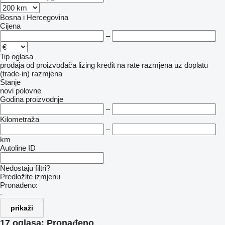
Bosna i Hercegovina
Cijena
–
Tip oglasa
prodaja
od proizvođača
lizing
kredit
na rate
razmjena uz doplatu
(trade-in)
razmjena
Stanje
novi
polovne
Godina proizvodnje
–
Kilometraža
–
km
Autoline ID
Nedostaju filtri?
Predložite izmjenu
Pronađeno:
-
prikaži
17 oglasa:
Pronađeno