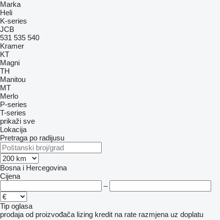
Marka
Heli
K-series
JCB
531
535
540
Kramer
KT
Magni
TH
Manitou
MT
Merlo
P-series
T-series
prikaži sve
Lokacija
Pretraga po radijusu
Bosna i Hercegovina
Cijena
–
Tip oglasa
prodaja
od proizvođača
lizing
kredit
na rate
razmjena uz doplatu