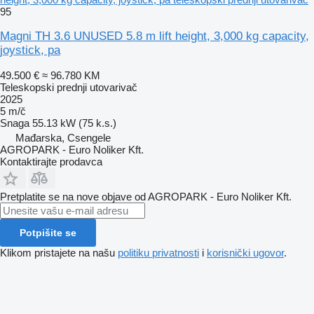
95
Magni TH 3.6 UNUSED 5.8 m lift height, 3,000 kg capacity,
joystick, pa
49.500 €
≈ 96.780 KM
Teleskopski prednji utovarivač
2025
5 m/č
Snaga
55.13 kW (75 k.s.)
Mađarska, Csengele
AGROPARK - Euro Noliker Kft.
Kontaktirajte prodavca
Pretplatite se na nove objave od AGROPARK - Euro Noliker Kft.
Potpišite se
Klikom pristajete na našu
politiku privatnosti
i
korisnički ugovor
.