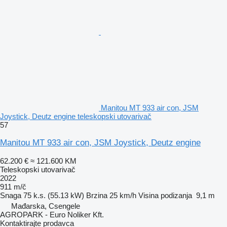
Manitou MT 933 air con, JSM
Joystick, Deutz engine teleskopski utovarivač
57
Manitou MT 933 air con, JSM Joystick, Deutz engine
62.200 €
≈ 121.600 KM
Teleskopski utovarivač
2022
911 m/č
Snaga
75 k.s. (55.13 kW)
Brzina
25 km/h
Visina podizanja
9,1 m
Mađarska, Csengele
AGROPARK - Euro Noliker Kft.
Kontaktirajte prodavca