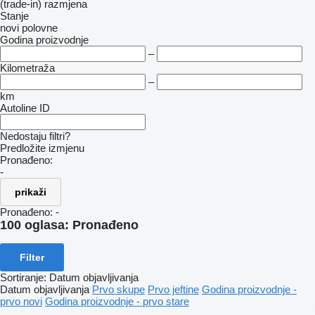
(trade-in)
razmjena
Stanje
novi
polovne
Godina proizvodnje
–
Kilometraža
–
km
Autoline ID
Nedostaju filtri?
Predložite izmjenu
Pronađeno:
-
prikaži
Pronađeno:
-
100 oglasa:
Pronađeno
Filter
Sortiranje
:
Datum objavljivanja
Datum objavljivanja
Prvo skupe
Prvo jeftine
Godina proizvodnje -
prvo novi
Godina proizvodnje - prvo stare