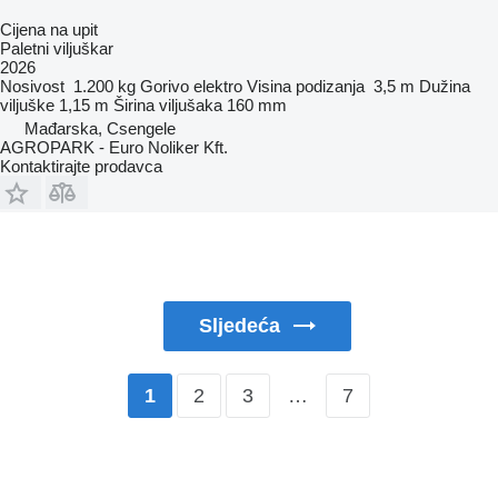
Cijena na upit
Paletni viljuškar
2026
Nosivost
1.200 kg
Gorivo
elektro
Visina podizanja
3,5 m
Dužina
viljuške
1,15 m
Širina viljušaka
160 mm
Mađarska, Csengele
AGROPARK - Euro Noliker Kft.
Kontaktirajte prodavca
Sljedeća
2
3
…
7
1