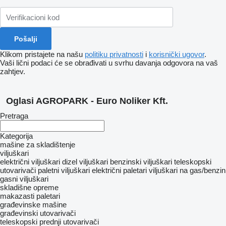
Klikom pristajete na našu
politiku privatnosti
i
korisnički ugovor
.
Vaši lični podaci će se obrađivati ​​u svrhu davanja odgovora na vaš
zahtjev.
Oglasi AGROPARK - Euro Noliker Kft.
Pretraga
Kategorija
mašine za skladištenje
viljuškari
električni viljuškari
dizel viljuškari
benzinski viljuškari
teleskopski
utovarivači
paletni viljuškari
električni paletari
viljuškari na gas/benzin
gasni viljuškari
skladišne opreme
makazasti paletari
građevinske mašine
građevinski utovarivači
teleskopski prednji utovarivači