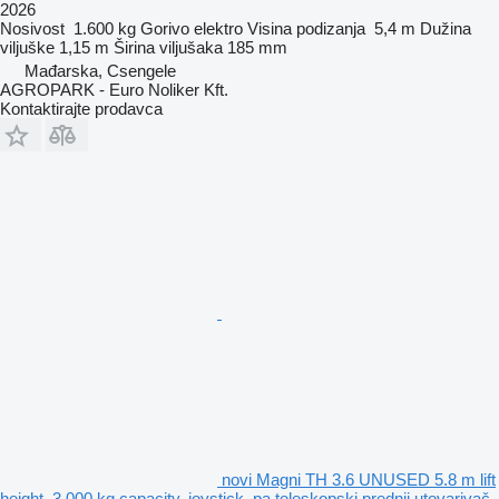
2026
Nosivost
1.600 kg
Gorivo
elektro
Visina podizanja
5,4 m
Dužina
viljuške
1,15 m
Širina viljušaka
185 mm
Mađarska, Csengele
AGROPARK - Euro Noliker Kft.
Kontaktirajte prodavca
novi Magni TH 3.6 UNUSED 5.8 m lift
height, 3,000 kg capacity, joystick, pa teleskopski prednji utovarivač