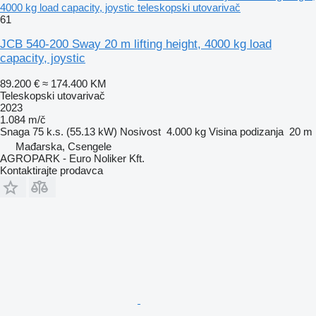
4000 kg load capacity, joystic teleskopski utovarivač
61
JCB 540-200 Sway 20 m lifting height, 4000 kg load
capacity, joystic
89.200 €
≈ 174.400 KM
Teleskopski utovarivač
2023
1.084 m/č
Snaga
75 k.s. (55.13 kW)
Nosivost
4.000 kg
Visina podizanja
20 m
Mađarska, Csengele
AGROPARK - Euro Noliker Kft.
Kontaktirajte prodavca