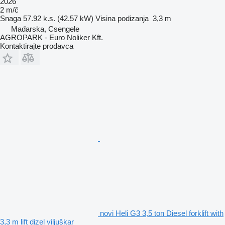
2026
2 m/č
Snaga
57.92 k.s. (42.57 kW)
Visina podizanja
3,3 m
Mađarska, Csengele
AGROPARK - Euro Noliker Kft.
Kontaktirajte prodavca
novi Heli G3 3,5 ton Diesel forklift with
3,3 m lift dizel viljuškar