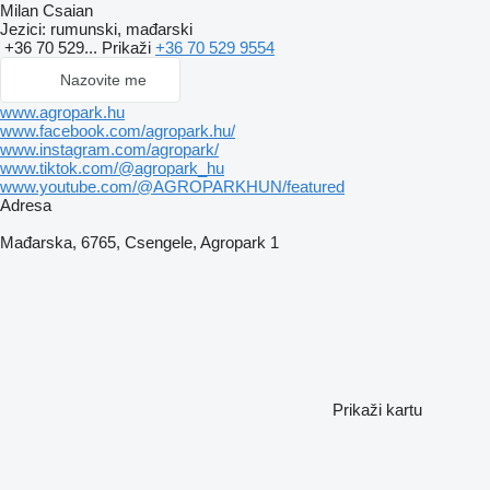
Milan Csaian
Jezici:
rumunski, mađarski
+36 70 529...
Prikaži
+36 70 529 9554
Nazovite me
www.agropark.hu
www.facebook.com/agropark.hu/
www.instagram.com/agropark/
www.tiktok.com/@agropark_hu
www.youtube.com/@AGROPARKHUN/featured
Adresa
Mađarska, 6765, Csengele, Agropark 1
Prikaži kartu