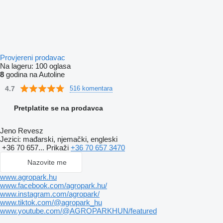
Provjereni prodavac
Na lageru:
100 oglasa
8
godina na Autoline
4.7
516 komentara
Pretplatite se na prodavca
Jeno Revesz
Jezici:
mađarski, njemački, engleski
+36 70 657...
Prikaži
+36 70 657 3470
Nazovite me
www.agropark.hu
www.facebook.com/agropark.hu/
www.instagram.com/agropark/
www.tiktok.com/@agropark_hu
www.youtube.com/@AGROPARKHUN/featured