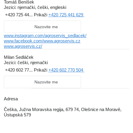
Tomáš Beníšek
Jezici:
njemački, češki, engleski
+420 725 44...
Prikaži
+420 725 441 629
Nazovite me
www.instagram.com/agroservis_sedlacek/
www.facebook.com/www.agroservis.cz
www.agroservis.cz/
Milan Sedláček
Jezici:
češki, njemački
+420 602 77...
Prikaži
+420 602 770 504
Nazovite me
Adresa
Češka, Južna Moravska regija, 679 74, Olešnice na Moravě,
Ústupská 579