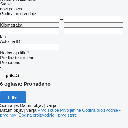
Stanje
novi
polovne
Godina proizvodnje
–
Kilometraža
–
km
Autoline ID
Nedostaju filtri?
Predložite izmjenu
Pronađeno:
-
prikaži
6 oglasa:
Pronađeno
Filter
Sortiranje
:
Datum objavljivanja
Datum objavljivanja
Prvo skupe
Prvo jeftine
Godina proizvodnje -
prvo novi
Godina proizvodnje - prvo stare