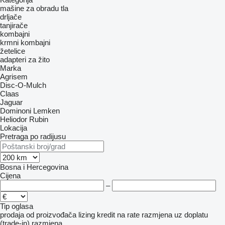
mašine za obradu tla
drljače
tanjirače
kombajni
krmni kombajni
žetelice
adapteri za žito
Marka
Agrisem
Disc-O-Mulch
Claas
Jaguar
Dominoni
Lemken
Heliodor
Rubin
Lokacija
Pretraga po radijusu
Bosna i Hercegovina
Cijena
–
Tip oglasa
prodaja
od proizvođača
lizing
kredit
na rate
razmjena uz doplatu
(trade-in)
razmjena