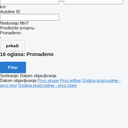
–
km
Autoline ID
Nedostaju filtri?
Predložite izmjenu
Pronađeno:
-
prikaži
16 oglasa:
Pronađeno
Filter
Sortiranje
:
Datum objavljivanja
Datum objavljivanja
Prvo skupe
Prvo jeftine
Godina proizvodnje -
prvo novi
Godina proizvodnje - prvo stare