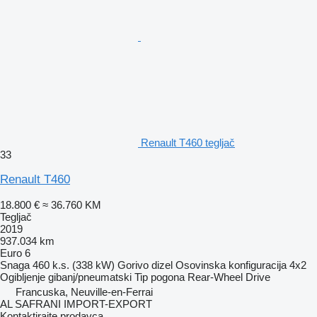
Renault T460 tegljač
33
Renault T460
18.800 €
≈ 36.760 KM
Tegljač
2019
937.034 km
Euro 6
Snaga
460 k.s. (338 kW)
Gorivo
dizel
Osovinska konfiguracija
4x2
Ogibljenje
gibanj/pneumatski
Tip pogona
Rear-Wheel Drive
Francuska, Neuville-en-Ferrai
AL SAFRANI IMPORT-EXPORT
Kontaktirajte prodavca