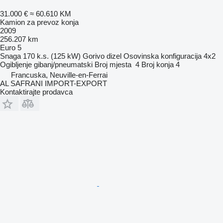
31.000 €
≈ 60.610 KM
Kamion za prevoz konja
2009
256.207 km
Euro 5
Snaga
170 k.s. (125 kW)
Gorivo
dizel
Osovinska konfiguracija
4x2
Ogibljenje
gibanj/pneumatski
Broj mjesta
4
Broj konja
4
Francuska, Neuville-en-Ferrai
AL SAFRANI IMPORT-EXPORT
Kontaktirajte prodavca