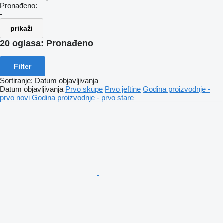
Pronađeno:
-
prikaži
20 oglasa:
Pronađeno
Filter
Sortiranje
:
Datum objavljivanja
Datum objavljivanja
Prvo skupe
Prvo jeftine
Godina proizvodnje -
prvo novi
Godina proizvodnje - prvo stare