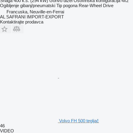
Snaga
400 k.s. (294 kW)
Gorivo
dizel
Osovinska konfiguracija
4x2
Ogibljenje
gibanj/pneumatski
Tip pogona
Rear-Wheel Drive
Francuska, Neuville-en-Ferrai
AL SAFRANI IMPORT-EXPORT
Kontaktirajte prodavca
Volvo FH 500 tegljač
46
VIDEO