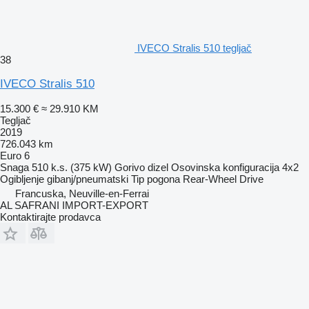
IVECO Stralis 510 tegljač
38
IVECO Stralis 510
15.300 €
≈ 29.910 KM
Tegljač
2019
726.043 km
Euro 6
Snaga
510 k.s. (375 kW)
Gorivo
dizel
Osovinska konfiguracija
4x2
Ogibljenje
gibanj/pneumatski
Tip pogona
Rear-Wheel Drive
Francuska, Neuville-en-Ferrai
AL SAFRANI IMPORT-EXPORT
Kontaktirajte prodavca