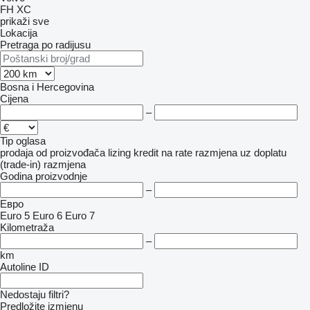
FH
XC
prikaži sve
Lokacija
Pretraga po radijusu
Bosna i Hercegovina
Cijena
–
Tip oglasa
prodaja
od proizvođača
lizing
kredit
na rate
razmjena uz doplatu
(trade-in)
razmjena
Godina proizvodnje
–
Евро
Euro 5
Euro 6
Euro 7
Kilometraža
–
km
Autoline ID
Nedostaju filtri?
Predložite izmjenu