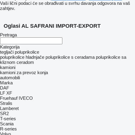
Vaši lični podaci će se obrađivati ​​u svrhu davanja odgovora na vaš
zahtjev.
Oglasi AL SAFRANI IMPORT-EXPORT
Pretraga
Kategorija
tegljači
poluprikolice
poluprikolice hladnjače
poluprikolice s ceradama
poluprikolice sa
kliznom ceradom
kamioni
kamioni za prevoz konja
automobili
Marka
DAF
LF
XF
Fruehauf
IVECO
Stralis
Lamberet
SR2
T-series
Scania
R-series
Volvo