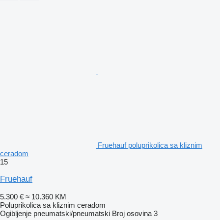
Fruehauf poluprikolica sa kliznim
ceradom
15
Fruehauf
5.300 €
≈ 10.360 KM
Poluprikolica sa kliznim ceradom
Ogibljenje
pneumatski/pneumatski
Broj osovina
3