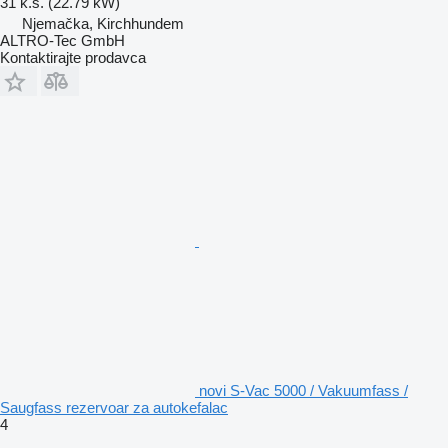
31 k.s. (22.79 kW)
Njemačka, Kirchhundem
ALTRO-Tec GmbH
Kontaktirajte prodavca
novi S-Vac 5000 / Vakuumfass /
Saugfass rezervoar za autokefalac
4