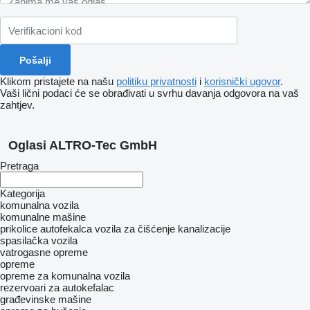
Klikom pristajete na našu
politiku privatnosti
i
korisnički ugovor
.
Vaši lični podaci će se obrađivati ​​u svrhu davanja odgovora na vaš
zahtjev.
Oglasi ALTRO-Tec GmbH
Pretraga
Kategorija
komunalna vozila
komunalne mašine
prikolice autofekalca
vozila za čišćenje kanalizacije
spasilačka vozila
vatrogasne opreme
opreme
opreme za komunalna vozila
rezervoari za autokefalac
građevinske mašine