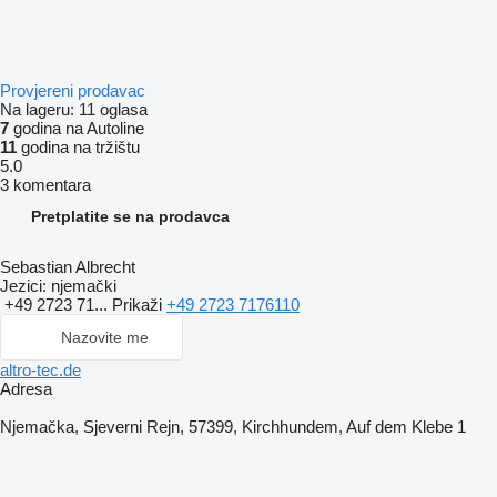
Provjereni prodavac
Na lageru:
11 oglasa
7
godina na Autoline
11
godina na tržištu
5.0
3 komentara
Pretplatite se na prodavca
Sebastian Albrecht
Jezici:
njemački
+49 2723 71...
Prikaži
+49 2723 7176110
Nazovite me
altro-tec.de
Adresa
Njemačka, Sjeverni Rejn, 57399, Kirchhundem, Auf dem Klebe 1