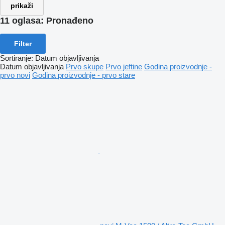
prikaži
11 oglasa:
Pronađeno
Filter
Sortiranje
:
Datum objavljivanja
Datum objavljivanja
Prvo skupe
Prvo jeftine
Godina proizvodnje -
prvo novi
Godina proizvodnje - prvo stare