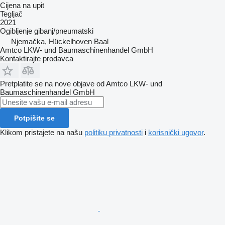
Cijena na upit
Tegljač
2021
Ogibljenje
gibanj/pneumatski
Njemačka, Hückelhoven Baal
Amtco LKW- und Baumaschinenhandel GmbH
Kontaktirajte prodavca
Pretplatite se na nove objave od Amtco LKW- und
Baumaschinenhandel GmbH
Potpišite se
Klikom pristajete na našu
politiku privatnosti
i
korisnički ugovor
.