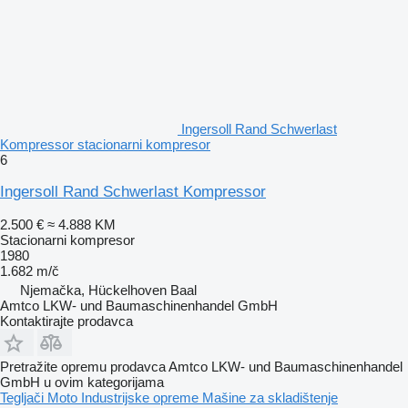
Ingersoll Rand Schwerlast
Kompressor stacionarni kompresor
6
Ingersoll Rand Schwerlast Kompressor
2.500 €
≈ 4.888 KM
Stacionarni kompresor
1980
1.682 m/č
Njemačka, Hückelhoven Baal
Amtco LKW- und Baumaschinenhandel GmbH
Kontaktirajte prodavca
Pretražite opremu prodavca Amtco LKW- und Baumaschinenhandel
GmbH u ovim kategorijama
Tegljači
Moto
Industrijske opreme
Mašine za skladištenje