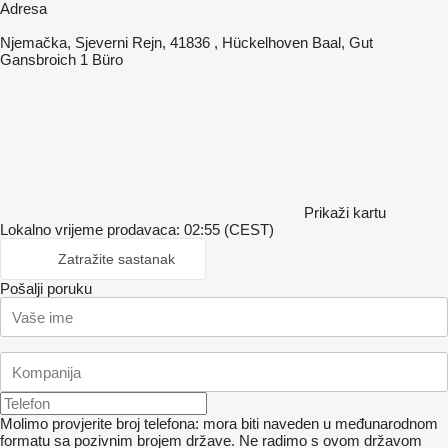
Adresa
Njemačka, Sjeverni Rejn, 41836 , Hückelhoven Baal, Gut
Gansbroich 1 Büro
Prikaži kartu
Lokalno vrijeme prodavaca: 02:55 (CEST)
Zatražite sastanak
Pošalji poruku
Molimo provjerite broj telefona: mora biti naveden u međunarodnom
formatu sa pozivnim brojem države.
Ne radimo s ovom državom