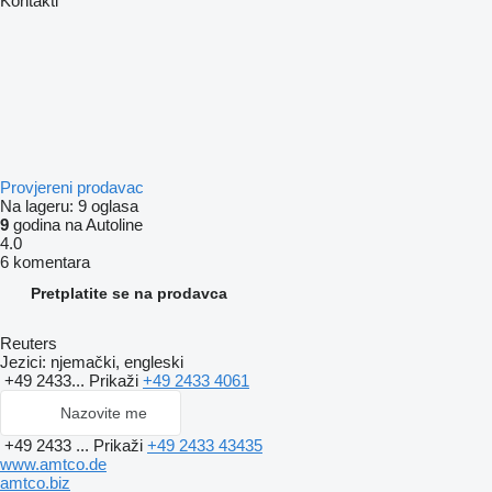
Kontakti
Provjereni prodavac
Na lageru:
9 oglasa
9
godina na Autoline
4.0
6 komentara
Pretplatite se na prodavca
Reuters
Jezici:
njemački, engleski
+49 2433...
Prikaži
+49 2433 4061
Nazovite me
+49 2433 ...
Prikaži
+49 2433 43435
www.amtco.de
amtco.biz