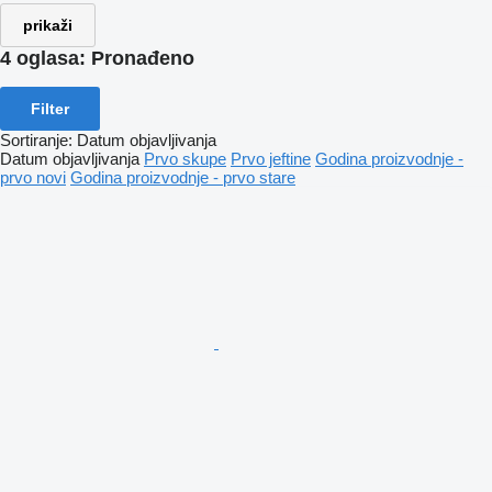
prikaži
4 oglasa:
Pronađeno
Filter
Sortiranje
:
Datum objavljivanja
Datum objavljivanja
Prvo skupe
Prvo jeftine
Godina proizvodnje -
prvo novi
Godina proizvodnje - prvo stare