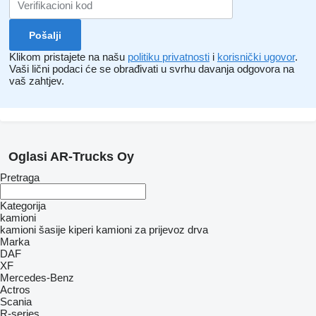
Klikom pristajete na našu
politiku privatnosti
i
korisnički ugovor
.
Vaši lični podaci će se obrađivati ​​u svrhu davanja odgovora na
vaš zahtjev.
Oglasi AR-Trucks Oy
Pretraga
Kategorija
kamioni
kamioni šasije
kiperi
kamioni za prijevoz drva
Marka
DAF
XF
Mercedes-Benz
Actros
Scania
R-series