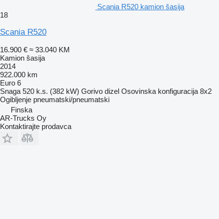
Scania R520 kamion šasija
18
Scania R520
16.900 €
≈ 33.040 KM
Kamion šasija
2014
922.000 km
Euro 6
Snaga
520 k.s. (382 kW)
Gorivo
dizel
Osovinska konfiguracija
8x2
Ogibljenje
pneumatski/pneumatski
Finska
AR-Trucks Oy
Kontaktirajte prodavca