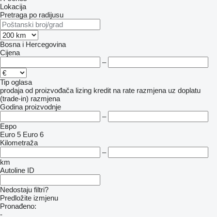
Lokacija
Pretraga po radijusu
Bosna i Hercegovina
Cijena
–
Tip oglasa
prodaja
od proizvođača
lizing
kredit
na rate
razmjena uz doplatu
(trade-in)
razmjena
Godina proizvodnje
–
Евро
Euro 5
Euro 6
Kilometraža
–
km
Autoline ID
Nedostaju filtri?
Predložite izmjenu
Pronađeno:
-