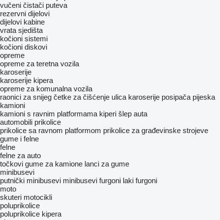
vučeni čistači puteva​
rezervni dijelovi
dijelovi kabine
vrata
sjedišta
kočioni sistemi
kočioni diskovi
opreme
оpremе za teretna vozila
karoserije
karoserije kipera
opreme za komunalna vozila
raonici za snijeg
četke za čišćenje ulica
karoserije posipača pijeska
kamioni
kamioni s ravnim platformama
kiperi
šlep auta
automobili
prikolice
prikolice sa ravnom platformom
prikolice za građevinske strojeve
gume i felne
felne
felne za auto
točkovi
gume za kamione
lanci za gume
minibusevi
putnički minibusevi
minibusevi furgoni
laki furgoni
moto
skuteri
motocikli
poluprikolice
poluprikolice kipera