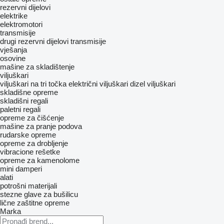
rezervni dijelovi
elektrike
elektromotori
transmisije
drugi rezervni dijelovi transmisije
vješanja
osovine
mašine za skladištenje
viljuškari
viljuškari na tri točka
električni viljuškari
dizel viljuškari
skladišne opreme
skladišni regali
paletni regali
opreme za čišćenje
mašine za pranje podova
rudarske opreme
opreme za drobljenje
vibracione rešetke
opreme za kamenolome
mini damperi
alati
potrošni materijali
stezne glave za bušilicu
lične zaštitne opreme
Marka