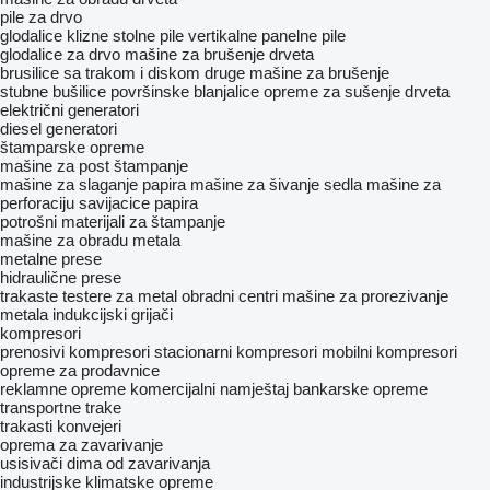
pile za drvo
glodalice
klizne stolne pile
vertikalne panelne pile
glodalice za drvo
mašine za brušenje drveta
brusilice sa trakom i diskom
druge mašine za brušenje
stubne bušilice
površinske blanjalice
opreme za sušenje drveta
električni generatori
diesel generatori
štamparske opreme
mašine za post štampanje
mašine za slaganje papira
mašine za šivanje sedla
mašine za
perforaciju
savijacice papira
potrošni materijali za štampanje
mašine za obradu metala
metalne prese
hidraulične prese
trakaste testere za metal
obradni centri
mašine za prorezivanje
metala
indukcijski grijači
kompresori
prenosivi kompresori
stacionarni kompresori
mobilni kompresori
opreme za prodavnice
reklamne opreme
komercijalni namještaj
bankarske opreme
transportne trake
trakasti konvejeri
oprema za zavarivanje
usisivači dima od zavarivanja
industrijske klimatske opreme