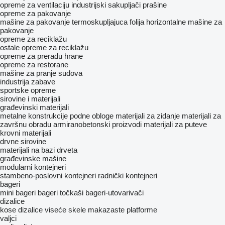
opreme za ventilaciju
industrijski sakupljači prašine
opreme za pakovanje
mašine za pakovanje termoskupljajuca folija
horizontalne mašine za
pakovanje
opreme za reciklažu
ostale opreme za reciklažu
opreme za preradu hrane
opreme za restorane
mašine za pranje sudova
industrija zabave
sportske opreme
sirovine i materijali
građevinski materijali
metalne konstrukcije
podne obloge
materijali za zidanje
materijali za
završnu obradu
armiranobetonski proizvodi
materijali za puteve
krovni materijali
drvne sirovine
materijali na bazi drveta
građevinske mašine
modularni kontejneri
stambeno-poslovni kontejneri
radnički kontejneri
bageri
mini bageri
bageri točkaši
bageri-utovarivači
dizalice
kose dizalice
viseće skele
makazaste platforme
valjci