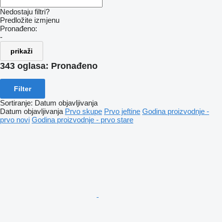
Nedostaju filtri?
Predložite izmjenu
Pronađeno:
-
prikaži
343 oglasa:
Pronađeno
Filter
Sortiranje
:
Datum objavljivanja
Datum objavljivanja
Prvo skupe
Prvo jeftine
Godina proizvodnje -
prvo novi
Godina proizvodnje - prvo stare