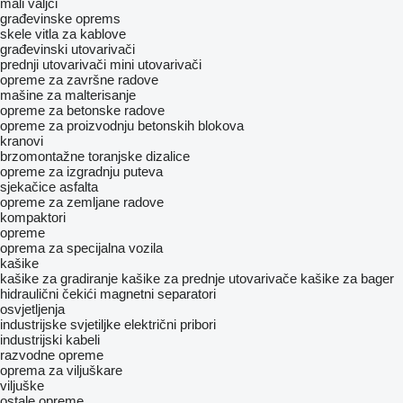
mali valjci
građevinske oprems
skele
vitla za kablove
građevinski utovarivači
prednji utovarivači
mini utovarivači
opreme za završne radove
mašine za malterisanje
opreme za betonske radove
opreme za proizvodnju betonskih blokova
kranovi
brzomontažne toranjske dizalice
opreme za izgradnju puteva
sјekačice asfalta
opreme za zemljane radove
kompaktori
opreme
oprema za specijalna vozila
kašike
kašike za gradiranje
kašike za prednje utovarivače
kašike za bager
hidraulični čekići
magnetni separatori
osvjetljenja
industrijske svjetiljke
električni pribori
industrijski kabeli
razvodne opreme
oprema za viljuškare
viljuške
ostale opreme