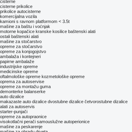
cisterne
cisterne prikolice
prikolice autocisterne
komercijalna vozila
kamioni s ravnom platformom < 3.5t
mašine za baštu i voćnjak
motorne kopačice
kranske kosilice
baštenski alati
ostali baštenski alati
mašine za stočarstvo
opreme za stočarstvo
opreme za konjogojstvo
ambalaža i kontejneri
papirne ambalaže
industrijske opreme
medicinske opreme
oftalmološke opreme
kozmetološke opreme
oprema za autoservise
opreme za montažu guma
demonterke
balanserke
auto dizalice
makazaste auto dizalice
dvostubne dizalice
četvorostubne dizalice
alati za autoservis
starter-punjači
opreme za autopraonice
visokotlačni perači
samouslužne autoperionice
mašine za peskarenje
mašine za obradu drveta