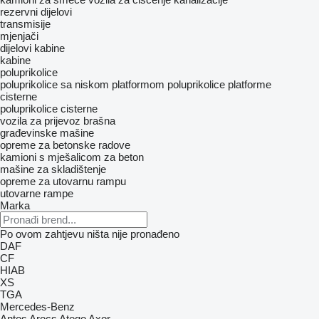
rezervni dijelovi
transmisije
mjenjači
dijelovi kabine
kabine
poluprikolice
poluprikolice sa niskom platformom
poluprikolice platforme
cisterne
poluprikolice cisterne
vozila za prijevoz brašna
građevinske mašine
opreme za betonske radove
kamioni s mješalicom za beton
mašine za skladištenje
opreme za utovarnu rampu
utovarne rampe
Marka
Po ovom zahtjevu ništa nije pronađeno
DAF
CF
HIAB
XS
TGA
Mercedes-Benz
Antos
Arocs
Atego
Axor