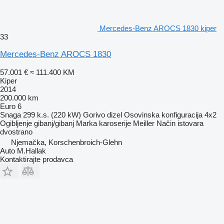
Mercedes-Benz AROCS 1830 kiper
33
Mercedes-Benz AROCS 1830
57.001 €
≈ 111.400 KM
Kiper
2014
200.000 km
Euro 6
Snaga
299 k.s. (220 kW)
Gorivo
dizel
Osovinska konfiguracija
4x2
Ogibljenje
gibanj/gibanj
Marka karoserije
Meiller
Način istovara
dvostrano
Njemačka, Korschenbroich-Glehn
Auto M.Hallak
Kontaktirajte prodavca