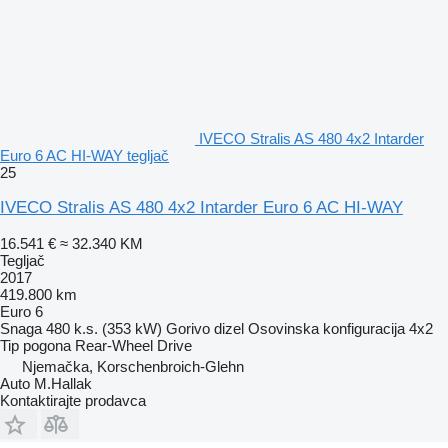
IVECO Stralis AS 480 4x2 Intarder
Euro 6 AC HI-WAY tegljač
25
IVECO Stralis AS 480 4x2 Intarder Euro 6 AC HI-WAY
16.541 €
≈ 32.340 KM
Tegljač
2017
419.800 km
Euro 6
Snaga
480 k.s. (353 kW)
Gorivo
dizel
Osovinska konfiguracija
4x2
Tip pogona
Rear-Wheel Drive
Njemačka, Korschenbroich-Glehn
Auto M.Hallak
Kontaktirajte prodavca