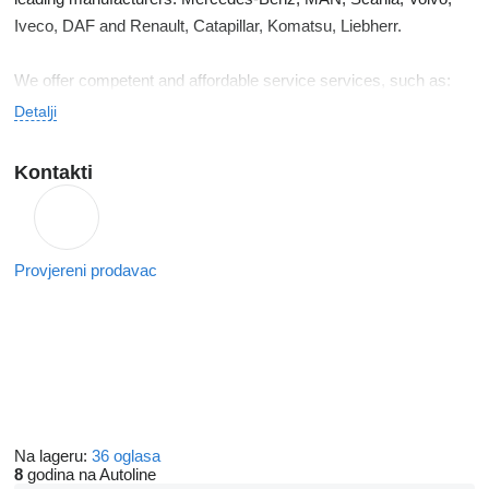
Iveco, DAF and Renault, Catapillar, Komatsu, Liebherr.
We offer competent and affordable service services, such as:
We take care of all customs and regulatory affairs. We transform
Detalji
the vehicles into the harbor. Various transportation of trucks and
construction equipment throughout Europe.
Kontakti
We look forward to future cooperation!
Provjereni prodavac
Na lageru:
36 oglasa
8
godina na Autoline