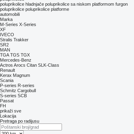
poluprikolice hladnjače
poluprikolice sa niskom platformom
furgon
poluprikolice
poluprikolice platforme
automobili
Marka
M-Series
X-Series
XF
IVECO
Stralis
Trakker
SR2
MAN
TGA
TGS
TGX
Mercedes-Benz
Actros
Arocs
Citan
SLK-Class
Renault
Kerax
Magnum
Scania
P-series
R-series
Schmitz Cargobull
S-series
SCB
Passat
FH
prikaži sve
Lokacija
Pretraga po radijusu