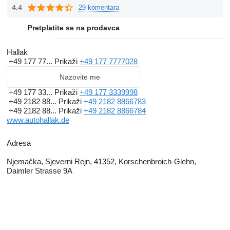
4.4
29 komentara
Pretplatite se na prodavca
Hallak
+49 177 77...
Prikaži
+49 177 7777028
Nazovite me
+49 177 33...
Prikaži
+49 177 3339998
+49 2182 88...
Prikaži
+49 2182 8866783
+49 2182 88...
Prikaži
+49 2182 8866784
www.autohallak.de
Adresa
Njemačka, Sjeverni Rejn, 41352, Korschenbroich-Glehn,
Daimler Strasse 9A