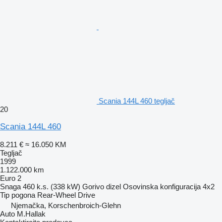
Scania 144L 460 tegljač
20
Scania 144L 460
8.211 €
≈ 16.050 KM
Tegljač
1999
1.122.000 km
Euro 2
Snaga
460 k.s. (338 kW)
Gorivo
dizel
Osovinska konfiguracija
4x2
Tip pogona
Rear-Wheel Drive
Njemačka, Korschenbroich-Glehn
Auto M.Hallak