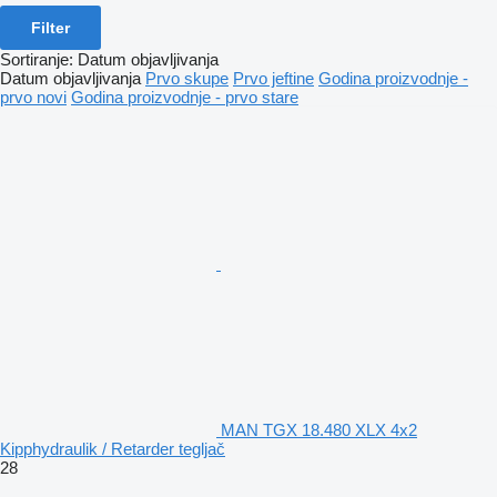
Filter
Sortiranje
:
Datum objavljivanja
Datum objavljivanja
Prvo skupe
Prvo jeftine
Godina proizvodnje -
prvo novi
Godina proizvodnje - prvo stare
MAN TGX 18.480 XLX 4x2
Kipphydraulik / Retarder tegljač
28