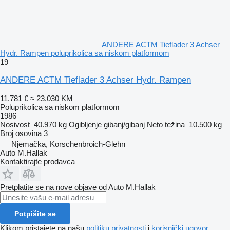
ANDERE ACTM Tieflader 3 Achser
Hydr. Rampen poluprikolica sa niskom platformom
19
ANDERE ACTM Tieflader 3 Achser Hydr. Rampen
11.781 €
≈ 23.030 KM
Poluprikolica sa niskom platformom
1986
Nosivost
40.970 kg
Ogibljenje
gibanj/gibanj
Neto težina
10.500 kg
Broj osovina
3
Njemačka, Korschenbroich-Glehn
Auto M.Hallak
Kontaktirajte prodavca
Pretplatite se na nove objave od Auto M.Hallak
Potpišite se
Klikom pristajete na našu
politiku privatnosti
i
korisnički ugovor
.