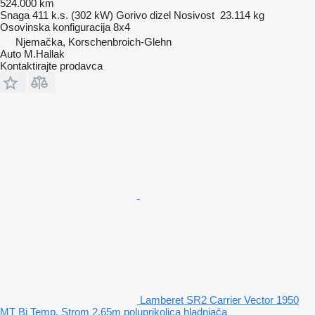
524.000 km
Snaga
411 k.s. (302 kW)
Gorivo
dizel
Nosivost
23.114 kg
Osovinska konfiguracija
8x4
Njemačka, Korschenbroich-Glehn
Auto M.Hallak
Kontaktirajte prodavca
Lamberet SR2 Carrier Vector 1950
MT Bi Temp. Strom 2,65m poluprikolica hladnjača