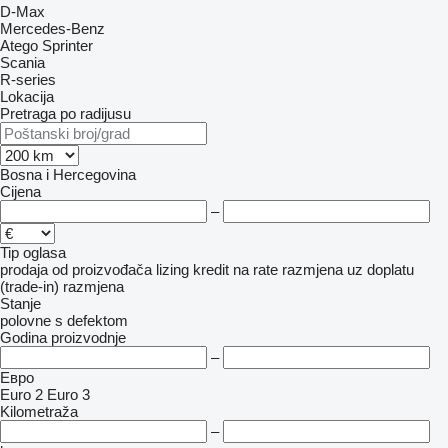
D-Max
Mercedes-Benz
Atego
Sprinter
Scania
R-series
Lokacija
Pretraga po radijusu
Bosna i Hercegovina
Cijena
–
Tip oglasa
prodaja
od proizvođača
lizing
kredit
na rate
razmjena uz doplatu
(trade-in)
razmjena
Stanje
polovne
s defektom
Godina proizvodnje
–
Евро
Euro 2
Euro 3
Kilometraža
–