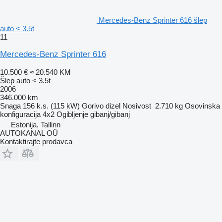
Mercedes-Benz Sprinter 616 šlep
auto < 3.5t
11
Mercedes-Benz Sprinter 616
10.500 €
≈ 20.540 KM
Šlep auto < 3.5t
2006
346.000 km
Snaga
156 k.s. (115 kW)
Gorivo
dizel
Nosivost
2.710 kg
Osovinska
konfiguracija
4x2
Ogibljenje
gibanj/gibanj
Estonija, Tallinn
AUTOKANAL OÜ
Kontaktirajte prodavca