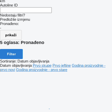
km
Autoline ID
Nedostaju filtri?
Predložite izmjenu
Pronađeno:
-
prikaži
5 oglasa:
Pronađeno
Filter
Sortiranje
:
Datum objavljivanja
Datum objavljivanja
Prvo skupe
Prvo jeftine
Godina proizvodnje -
prvo novi
Godina proizvodnje - prvo stare