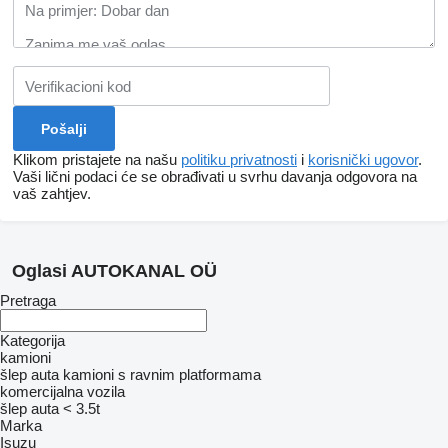
Klikom pristajete na našu
politiku privatnosti
i
korisnički ugovor
.
Vaši lični podaci će se obrađivati ​​u svrhu davanja odgovora na
vaš zahtjev.
Oglasi AUTOKANAL OÜ
Pretraga
Kategorija
kamioni
šlep auta
kamioni s ravnim platformama
komercijalna vozila
šlep auta < 3.5t
Marka
Isuzu