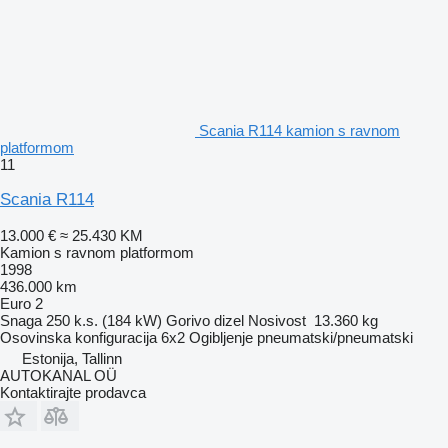
Scania R114 kamion s ravnom
platformom
11
Scania R114
13.000 €
≈ 25.430 KM
Kamion s ravnom platformom
1998
436.000 km
Euro 2
Snaga
250 k.s. (184 kW)
Gorivo
dizel
Nosivost
13.360 kg
Osovinska konfiguracija
6x2
Ogibljenje
pneumatski/pneumatski
Estonija, Tallinn
AUTOKANAL OÜ
Kontaktirajte prodavca