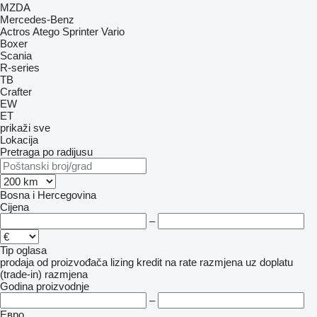
MZDA
Mercedes-Benz
Actros
Atego
Sprinter
Vario
Boxer
Scania
R-series
TB
Crafter
EW
ET
prikaži sve
Lokacija
Pretraga po radijusu
Bosna i Hercegovina
Cijena
–
Tip oglasa
prodaja
od proizvođača
lizing
kredit
na rate
razmjena uz doplatu
(trade-in)
razmjena
Godina proizvodnje
–
Евро