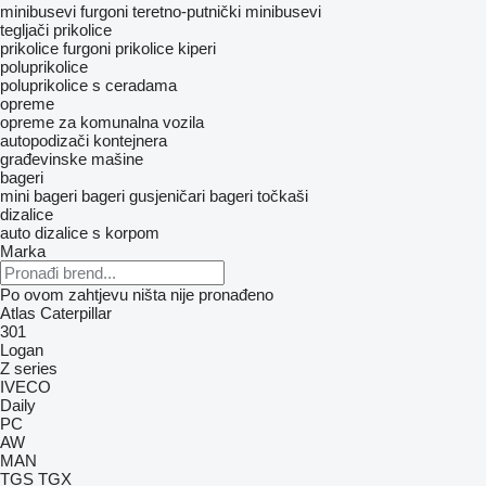
minibusevi furgoni
teretno-putnički minibusevi
tegljači
prikolice
prikolice furgoni
prikolice kiperi
poluprikolice
poluprikolice s ceradama
opreme
opreme za komunalna vozila
autopodizači kontejnera
građevinske mašine
bageri
mini bageri
bageri gusjeničari
bageri točkaši
dizalice
auto dizalice s korpom
Marka
Po ovom zahtjevu ništa nije pronađeno
Atlas
Caterpillar
301
Logan
Z series
IVECO
Daily
PC
AW
MAN
TGS
TGX