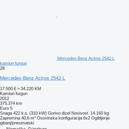
Mercedes-Benz Actros 2542 L
kamion furgon
28
Mercedes-Benz Actros 2542 L
17.500 €
≈ 34.220 KM
Kamion furgon
2012
375.374 km
Euro 5
Snaga
422 k.s. (310 kW)
Gorivo
dizel
Nosivost
14.160 kg
Zapremina
40,6 m³
Osovinska konfiguracija
6x2
Ogibljenje
gibanj/pneumatski
Njemačka, Günzburg