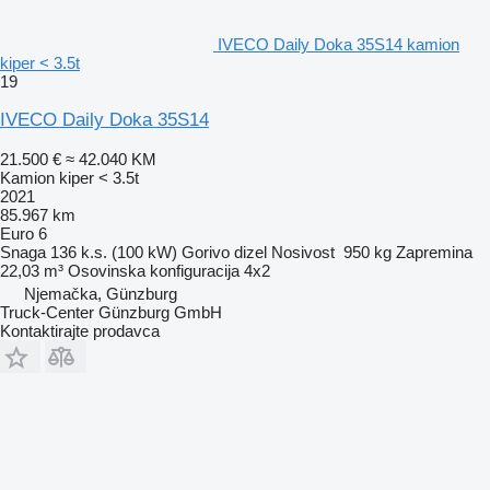
IVECO Daily Doka 35S14 kamion
kiper < 3.5t
19
IVECO Daily Doka 35S14
21.500 €
≈ 42.040 KM
Kamion kiper < 3.5t
2021
85.967 km
Euro 6
Snaga
136 k.s. (100 kW)
Gorivo
dizel
Nosivost
950 kg
Zapremina
22,03 m³
Osovinska konfiguracija
4x2
Njemačka, Günzburg
Truck-Center Günzburg GmbH
Kontaktirajte prodavca