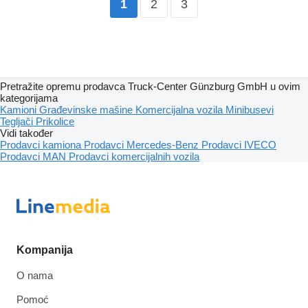
2
3
1
Pretražite opremu prodavca Truck-Center Günzburg GmbH u ovim
kategorijama
Kamioni
Građevinske mašine
Komercijalna vozila
Minibusevi
Tegljači
Prikolice
Vidi također
Prodavci kamiona
Prodavci Mercedes-Benz
Prodavci IVECO
Prodavci MAN
Prodavci komercijalnih vozila
Kompanija
O nama
Pomoć