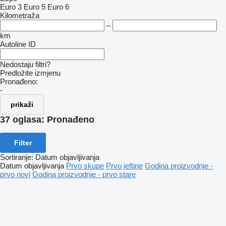
Euro 3
Euro 5
Euro 6
Kilometraža
–
km
Autoline ID
Nedostaju filtri?
Predložite izmjenu
Pronađeno:
-
prikaži
37 oglasa:
Pronađeno
Filter
Sortiranje
:
Datum objavljivanja
Datum objavljivanja
Prvo skupe
Prvo jeftine
Godina proizvodnje -
prvo novi
Godina proizvodnje - prvo stare