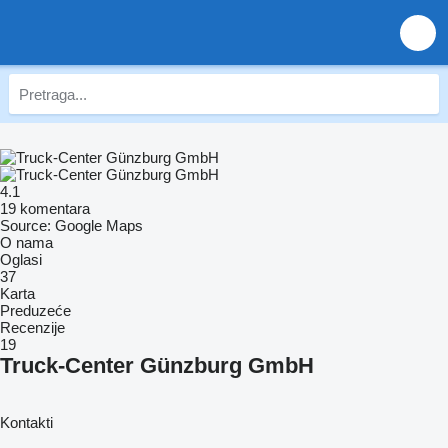
4.1
19 komentara
Source: Google Maps
O nama
Oglasi
37
Karta
Preduzeće
Recenzije
19
Truck-Center Günzburg GmbH
Kontakti