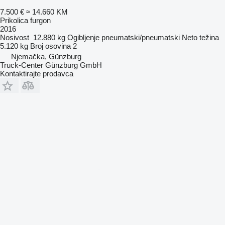
7.500 €
≈ 14.660 KM
Prikolica furgon
2016
Nosivost
12.880 kg
Ogibljenje
pneumatski/pneumatski
Neto težina
5.120 kg
Broj osovina
2
Njemačka, Günzburg
Truck-Center Günzburg GmbH
Kontaktirajte prodavca