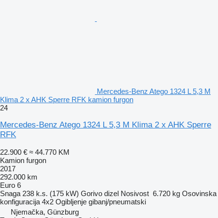
Mercedes-Benz Atego 1324 L 5,3 M
Klima 2 x AHK Sperre RFK kamion furgon
24
Mercedes-Benz Atego 1324 L 5,3 M Klima 2 x AHK Sperre
RFK
22.900 €
≈ 44.770 KM
Kamion furgon
2017
292.000 km
Euro 6
Snaga
238 k.s. (175 kW)
Gorivo
dizel
Nosivost
6.720 kg
Osovinska
konfiguracija
4x2
Ogibljenje
gibanj/pneumatski
Njemačka, Günzburg