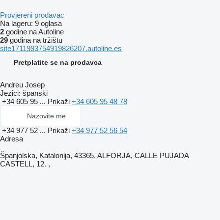
Provjereni prodavac
Na lageru:
9 oglasa
2
godine na Autoline
29
godina na tržištu
site1711993754919826207.autoline.es
Pretplatite se na prodavca
Andreu Josep
Jezici:
španski
+34 605 95 ...
Prikaži
+34 605 95 48 78
Nazovite me
+34 977 52 ...
Prikaži
+34 977 52 56 54
Adresa
Španjolska, Katalonija, 43365, ALFORJA, CALLE PUJADA
CASTELL, 12. ,