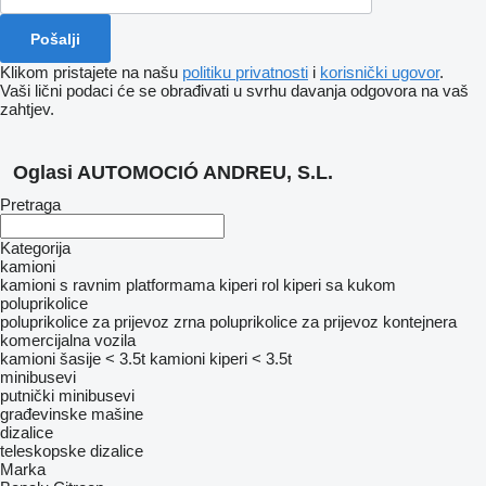
Klikom pristajete na našu
politiku privatnosti
i
korisnički ugovor
.
Vaši lični podaci će se obrađivati ​​u svrhu davanja odgovora na vaš
zahtjev.
Oglasi AUTOMOCIÓ ANDREU, S.L.
Pretraga
Kategorija
kamioni
kamioni s ravnim platformama
kiperi
rol kiperi sa kukom
poluprikolice
poluprikolice za prijevoz zrna
poluprikolice za prijevoz kontejnera
komercijalna vozila
kamioni šasije < 3.5t
kamioni kiperi < 3.5t
minibusevi
putnički minibusevi
građevinske mašine
dizalice
teleskopske dizalice
Marka