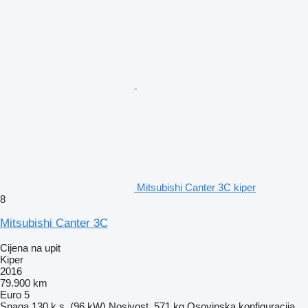
Mitsubishi Canter 3C kiper
8
Mitsubishi Canter 3C
Cijena na upit
Kiper
2016
79.900 km
Euro 5
Snaga
130 k.s. (96 kW)
Nosivost
571 kg
Osovinska konfiguracija