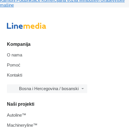
Kamioni
Poluprikolice
Komercijalna vozila
Minibusevi
Građevinske
mašine
Kompanija
O nama
Pomoć
Kontakti
Bosna i Hercegovina / bosanski
Naši projekti
Autoline™
Machineryline™