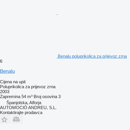
Benalu poluprikolica za prijevoz zrna
6
Benalu
Cijena na upit
Poluprikolica za prijevoz zrna
2003
Zapremina
54 m³
Broj osovina
3
Španjolska, Alforja
AUTOMOCIÓ ANDREU, S.L.
Kontaktirajte prodavca