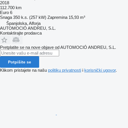
2018
112.700 km
Euro 6
Snaga
350 k.s. (257 kW)
Zapremina
15,93 m³
Španjolska, Alforja
AUTOMOCIÓ ANDREU, S.L.
Kontaktirajte prodavca
Pretplatite se na nove objave od AUTOMOCIÓ ANDREU, S.L.
Potpišite se
Klikom pristajete na našu
politiku privatnosti
i
korisnički ugovor
.