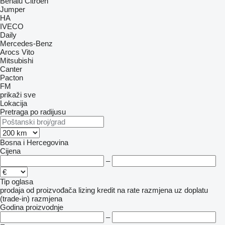
Benalu
Citroen
Jumper
HA
IVECO
Daily
Mercedes-Benz
Arocs
Vito
Mitsubishi
Canter
Pacton
FM
prikaži sve
Lokacija
Pretraga po radijusu
Bosna i Hercegovina
Cijena
–
Tip oglasa
prodaja
od proizvođača
lizing
kredit
na rate
razmjena uz doplatu
(trade-in)
razmjena
Godina proizvodnje
–