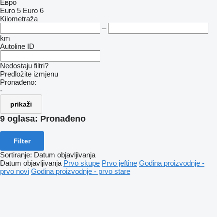
Евро
Euro 5
Euro 6
Kilometraža
–
km
Autoline ID
Nedostaju filtri?
Predložite izmjenu
Pronađeno:
-
prikaži
9 oglasa:
Pronađeno
Filter
Sortiranje
:
Datum objavljivanja
Datum objavljivanja
Prvo skupe
Prvo jeftine
Godina proizvodnje -
prvo novi
Godina proizvodnje - prvo stare