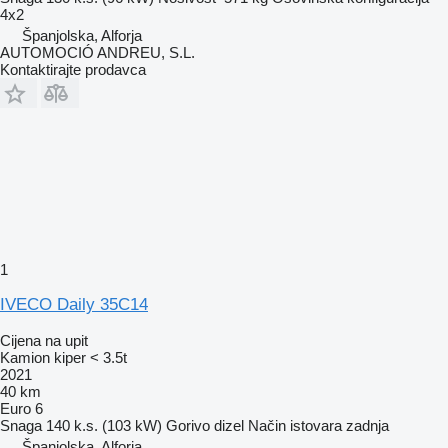
4x2
Španjolska, Alforja
AUTOMOCIÓ ANDREU, S.L.
Kontaktirajte prodavca
1
IVECO Daily 35C14
Cijena na upit
Kamion kiper < 3.5t
2021
40 km
Euro 6
Snaga
140 k.s. (103 kW)
Gorivo
dizel
Način istovara
zadnja
Španjolska, Alforja