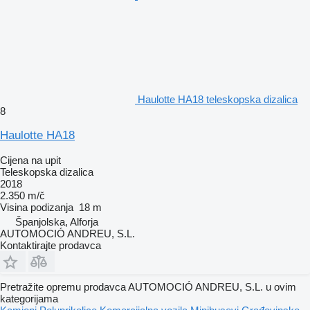
Haulotte HA18 teleskopska dizalica
8
Haulotte HA18
Cijena na upit
Teleskopska dizalica
2018
2.350 m/č
Visina podizanja
18 m
Španjolska, Alforja
AUTOMOCIÓ ANDREU, S.L.
Kontaktirajte prodavca
Pretražite opremu prodavca AUTOMOCIÓ ANDREU, S.L. u ovim
kategorijama