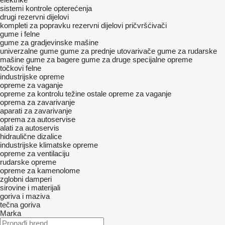
sistemi kontrole opterećenja
drugi rezervni dijelovi
kompleti za popravku
rezervni dijelovi
pričvršćivači
gume i felne
gume za gradjevinske mašine
univerzalne gume
gume za prednje utovarivače
gume za rudarske
mašine
gume za bagere
gume za druge specijalne opreme
točkovi
felne
industrijske opreme
opreme za vaganje
opreme za kontrolu težine
ostale opreme za vaganje
oprema za zavarivanje
aparati za zavarivanje
oprema za autoservise
alati za autoservis
hidraulične dizalice
industrijske klimatske opreme
opreme za ventilaciju
rudarske opreme
opreme za kamenolome
zglobni damperi
sirovine i materijali
goriva i maziva
tečna goriva
Marka