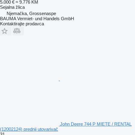
5.000 €
≈ 9.776 KM
Sejalna žlica
Njemačka, Grossenaspe
BAUMA Vermiet- und Handels GmbH
Kontaktirajte prodavca
John Deere 744 P MIETE / RENTAL
(12002124) prednji utovarivač
31