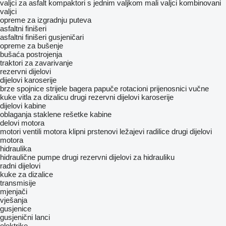
valjci za asfalt
kompaktori s jednim valjkom
mali valjci
kombinovani
valjci
opreme za izgradnju puteva
asfaltni finišeri
asfaltni finišeri gusjeničari
opreme za bušenje
bušaća postrojenja
traktori za zavarivanje
rezervni dijelovi
dijelovi karoserije
brze spojnice
strijele bagera
papuče
rotacioni prijenosnici
vučne
kuke
vitla za dizalicu
drugi rezervni dijelovi karoserije
dijelovi kabine
oblaganja
staklene rešetke
kabine
delovi motora
motori
ventili motora
klipni prstenovi
ležajevi radilice
drugi dijelovi
motora
hidraulika
hidraulične pumpe
drugi rezervni dijelovi za hidrauliku
radni dijelovi
kuke za dizalice
transmisije
mjenjači
vješanja
gusjenice
gusjenični lanci
elektrike