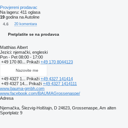
Provjereni prodavac
Na lageru:
411 oglasa
19
godina na Autoline
4.6
20 komentara
Pretplatite se na prodavca
Matthias Albert
Jezici:
njemački, engleski
Pon - Pet
08:00 - 17:00
+49 170 80...
Prikaži
+49 170 8044123
Nazovite me
+49 4327 1...
Prikaži
+49 4327 141414
+49 4327 14...
Prikaži
+49 4327 1414111
www.bauma-gmbh.com
www.facebook.com/BAUMAGrossenaspe/
Adresa
Njemačka, Šlezvig-Holštajn, D 24623, Grossenaspe, Am alten
Sportplatz 9