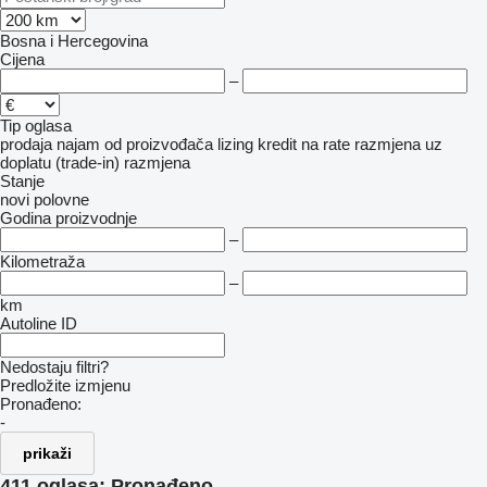
Bosna i Hercegovina
Cijena
–
Tip oglasa
prodaja
najam
od proizvođača
lizing
kredit
na rate
razmjena uz
doplatu (trade-in)
razmjena
Stanje
novi
polovne
Godina proizvodnje
–
Kilometraža
–
km
Autoline ID
Nedostaju filtri?
Predložite izmjenu
Pronađeno:
-
prikaži
411 oglasa:
Pronađeno