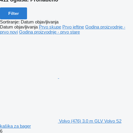
Filter
Sortiranje
:
Datum objavljivanja
Datum objavljivanja
Prvo skupe
Prvo jeftine
Godina proizvodnje -
prvo novi
Godina proizvodnje - prvo stare
Volvo (476) 3.0 m GLV Volvo S2
kašika za bager
6