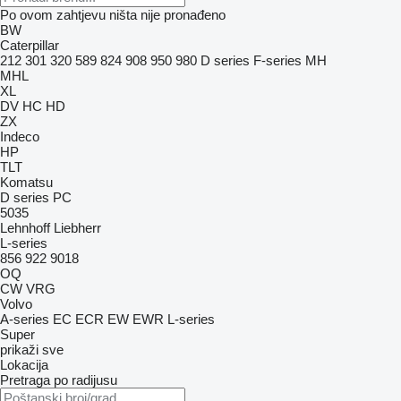
Po ovom zahtjevu ništa nije pronađeno
BW
Caterpillar
212
301
320
589
824
908
950
980
D series
F-series
MH
MHL
XL
DV
HC
HD
ZX
Indeco
HP
TLT
Komatsu
D series
PC
5035
Lehnhoff
Liebherr
L-series
856
922
9018
OQ
CW
VRG
Volvo
A-series
EC
ECR
EW
EWR
L-series
Super
prikaži sve
Lokacija
Pretraga po radijusu