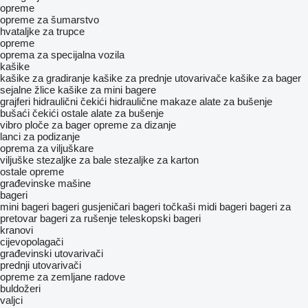
opreme
opreme za šumarstvo
hvataljke za trupce
opreme
oprema za specijalna vozila
kašike
kašike za gradiranje
kašike za prednje utovarivače
kašike za bager
sejalne žlice
kašike za mini bagere
grajferi
hidraulični čekići
hidraulične makaze
alate za bušenje
bušaći čekići
ostale alate za bušenje
vibro ploče za bager
opreme za dizanje
lanci za podizanje
oprema za viljuškare
viljuške
stezaljke za bale
stezaljke za karton
ostale opreme
građevinske mašine
bageri
mini bageri
bageri gusjeničari
bageri točkaši
midi bageri
bageri za
pretovar
bageri za rušenje
teleskopski bageri
kranovi
cijevopolagači
građevinski utovarivači
prednji utovarivači
opreme za zemljane radove
buldožeri
valjci