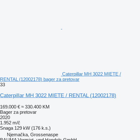
Caterpillar MH 3022 MIETE /
RENTAL (12002178) bager za pretovar
33
Caterpillar MH 3022 MIETE / RENTAL (12002178)
169.000 €
≈ 330.400 KM
Bager za pretovar
2020
1.952 m/č
Snaga
129 kW (176 k.s.)
Njemačka, Grossenaspe
BAUMA Vermiet- und Handels GmbH