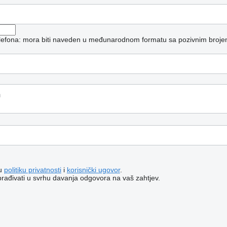
telefona: mora biti naveden u međunarodnom formatu sa pozivnim broje
šu
politiku privatnosti
i
korisnički ugovor
.
brađivati ​​u svrhu davanja odgovora na vaš zahtjev.