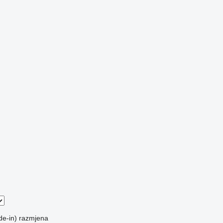
de-in)
razmjena