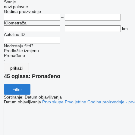
Stanje
novi
polovne
Godina proizvodnje
–
Kilometraža
–
km
Autoline ID
Nedostaju filtri?
Predložite izmjenu
Pronađeno:
-
prikaži
45 oglasa:
Pronađeno
Filter
Sortiranje
:
Datum objavljivanja
Datum objavljivanja
Prvo skupe
Prvo jeftine
Godina proizvodnje - prv