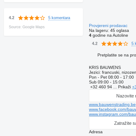
5 komentara
4.2
Provjereni prodavac
Source: Google Maps
Na lageru:
45 oglasa
4
godine na Autoline
5 
4.2
Pretplatite se na p
KRIS BAUWENS
Jezici:
francuski, nizozem
Pon - Pet
08:00 - 17:00
Sub
09:00 - 15:00
+32 460 94 ...
Prikaži
+
Nazovite
www.bauwenstrading.be
www.facebook.com/bauw
www.instagram.com/bau
Zatražite 
Adresa