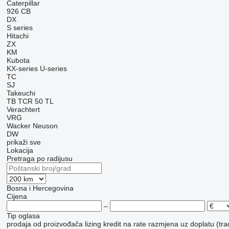
Caterpillar
926
CB
DX
S series
Hitachi
ZX
KM
Kubota
KX-series
U-series
TC
SJ
Takeuchi
TB
TCR 50
TL
Verachtert
VRG
Wacker Neuson
DW
prikaži sve
Lokacija
Pretraga po radijusu
Bosna i Hercegovina
Cijena
–
Tip oglasa
prodaja
od proizvođača
lizing
kredit
na rate
razmjena uz doplatu (tra