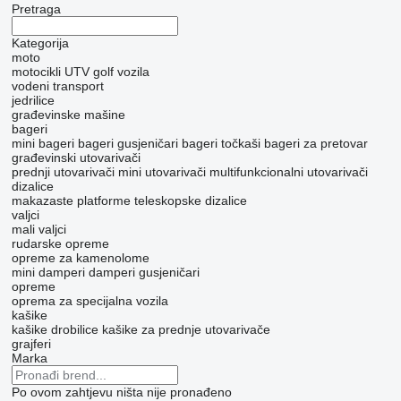
Pretraga
Kategorija
moto
motocikli
UTV
golf vozila
vodeni transport
jedrilice
građevinske mašine
bageri
mini bageri
bageri gusjeničari
bageri točkaši
bageri za pretovar
građevinski utovarivači
prednji utovarivači
mini utovarivači
multifunkcionalni utovarivači
dizalice
makazaste platforme
teleskopske dizalice
valjci
mali valjci
rudarske opreme
opreme za kamenolome
mini damperi
damperi gusjeničari
opreme
oprema za specijalna vozila
kašike
kašike drobilice
kašike za prednje utovarivače
grajferi
Marka
Po ovom zahtjevu ništa nije pronađeno