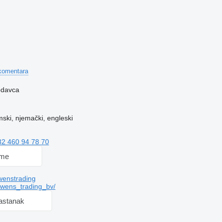
komentara
rodavca
ski, njemački, engleski
32 460 94 78 70
 me
enstrading
wens_trading_bv/
sastanak