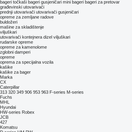
bageri točkaši
bageri gusjeničari
mini bageri
bageri za pretovar
građevinski utovarivači
prednji utovarivači
utovarivači gusjeničari
opreme za zemljane radove
buldožeri
mašine za skladištenje
viljuškari
utovarivači kontejnera
dizel viljuškari
rudarske opreme
opreme za kamenolome
zglobni damperi
opreme
oprema za specijalna vozila
kašike
kašike za bager
Marka
CX
Caterpillar
313
320
349
906
953
963
F-series
M-series
Fuchs
MHL
Hyundai
HW-series
Robex
JCB
427
Komatsu