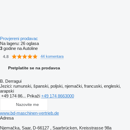
Provjereni prodavac
Na lageru:
26 oglasa
3
godine na Autoline
4.8
44 komentara
Pretplatite se na prodavca
B. Derragui
Jezici:
rumunski, španski, poljski, njemački, francuski, engleski,
arapski
+49 174 86...
Prikaži
+49 174 8663000
Nazovite me
www.bd-maschinen-vertrieb.de
Adresa
Njemačka, Saar, D-66127 , Saarbrücken, Kreisstrasse 98a