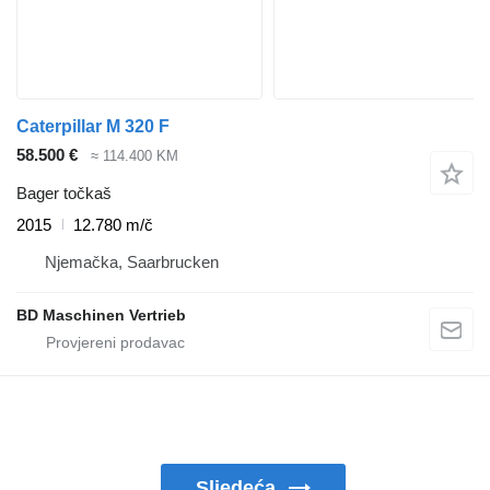
Caterpillar M 320 F
58.500 €
≈ 114.400 KM
Bager točkaš
2015
12.780 m/č
Njemačka, Saarbrucken
BD Maschinen Vertrieb
Sljedeća