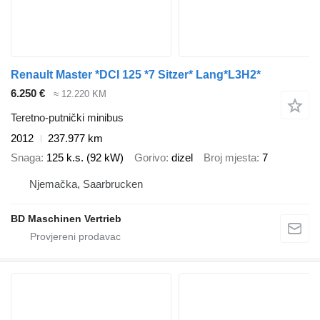
Renault Master *DCI 125 *7 Sitzer* Lang*L3H2*
6.250 €
≈ 12.220 KM
Teretno-putnički minibus
2012
237.977 km
Snaga
125 k.s. (92 kW)
Gorivo
dizel
Broj mjesta
7
Njemačka, Saarbrucken
BD Maschinen Vertrieb