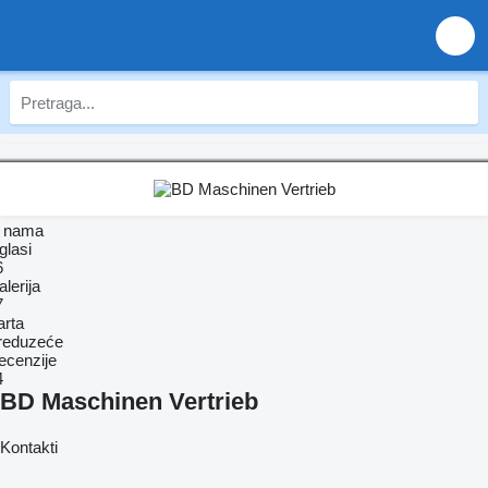
 nama
glasi
6
lerija
7
arta
reduzeće
ecenzije
4
BD Maschinen Vertrieb
Kontakti