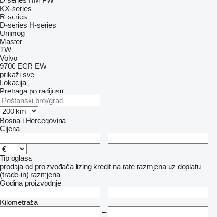
D series
HM
PW
KX-series
R-series
D-series
H-series
Unimog
Master
TW
Volvo
9700
ECR
EW
prikaži sve
Lokacija
Pretraga po radijusu
Bosna i Hercegovina
Cijena
–
Tip oglasa
prodaja
od proizvođača
lizing
kredit
na rate
razmjena uz doplatu
(trade-in)
razmjena
Godina proizvodnje
–
Kilometraža
–