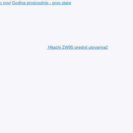
o novi
Godina proizvodnje - prvo stare
Hitachi ZW95 prednji utovarivač