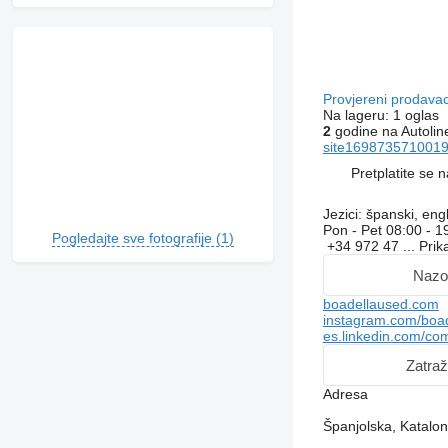
Provjereni prodava
Na lageru:
1 oglas
2
godine na Autolin
site1698735710019
Pretplatite se 
Jezici:
španski, engl
Pon - Pet
08:00 - 1
Pogledajte sve fotografije (1)
+34 972 47 ...
Prik
Nazo
boadellaused.com
instagram.com/boad
es.linkedin.com/co
Zatraž
Adresa
Španjolska, Katalo