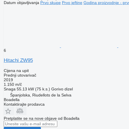
Datum objavljivanja
Prvo skupe
Prvo jeftine
Godina proizvodnje - prv
6
Hitachi ZW95
Cijena na upit
Prednji utovarivač
2019
1.150 m/č
Snaga
55.13 kW (75 k.s.)
Gorivo
dizel
Španjolska, Riudellots de la Selva
Boadella
Kontaktirajte prodavca
Pretplatite se na nove objave od Boadella