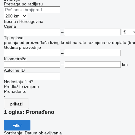
Pretraga po radijusu
Bosna i Hercegovina
Cijena
–
Tip oglasa
prodaja
od proizvođača
lizing
kredit
na rate
razmjena uz doplatu (tra
Godina proizvodnje
–
Kilometraža
–
km
Autoline ID
Nedostaju filtri?
Predložite izmjenu
Pronađeno:
-
prikaži
1 oglas:
Pronađeno
Filter
Sortiranje
:
Datum objavljivanja