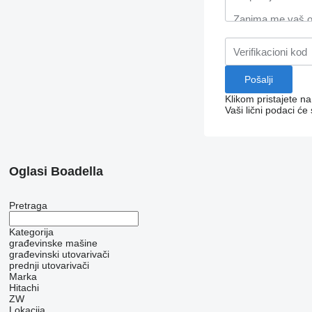
Klikom pristajete n
Vaši lični podaci će
Oglasi Boadella
Pretraga
Kategorija
građevinske mašine
građevinski utovarivači
prednji utovarivači
Marka
Hitachi
ZW
Lokacija