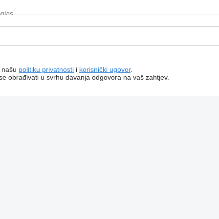
a našu
politiku privatnosti
i
korisnički ugovor
.
 se obrađivati ​​u svrhu davanja odgovora na vaš zahtjev.