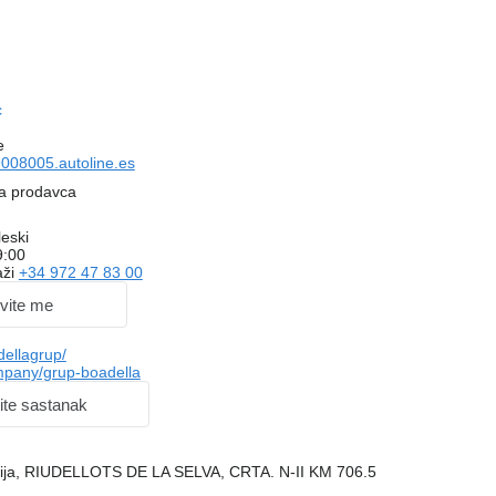
c
e
008005.autoline.es
na prodavca
eski
9:00
aži
+34 972 47 83 00
vite me
ellagrup/
mpany/grup-boadella
ite sastanak
nija, RIUDELLOTS DE LA SELVA, CRTA. N-II KM 706.5