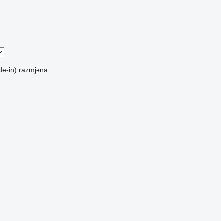
de-in)
razmjena