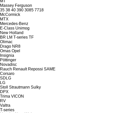
MT
Massey Ferguson
35
38
40
390
3085
7718
McCormick
MTX
Mercedes-Benz
E-Class
Unimog
New Holland
BR
LM
T-series
TF
Olimac
Drago NR8
Omas
Opel
Insignia
Pöttinger
Novadisc
Rauch
Renault
Repossi
SAME
Corsaro
SDLG
LG
Stoll
Strautmann
Sulky
DPX
Trima
VICON
RV
Valtra
T-series