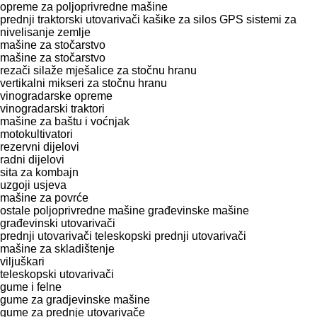
opreme za poljoprivredne mašine
prednji traktorski utovarivači
kašike za silos
GPS sistemi za
nivelisanje zemlje
mašine za stočarstvo
mašine za stočarstvo
rezači silaže
mješalice za stočnu hranu
vertikalni mikseri za stočnu hranu
vinogradarske opreme
vinogradarski traktori
mašine za baštu i voćnjak
motokultivatori
rezervni dijelovi
radni dijelovi
sita za kombajn
uzgoji usjeva
mašine za povrće
ostale poljoprivredne mašine
građevinske mašine
građevinski utovarivači
prednji utovarivači
teleskopski prednji utovarivači
mašine za skladištenje
viljuškari
teleskopski utovarivači
gume i felne
gume za gradjevinske mašine
gume za prednje utovarivače