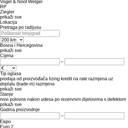
Vogel & Noot
Welger
RP
Ziegler
prikaži sve
Lokacija
Pretraga po radijusu
Bosna i Hercegovina
prikaži sve
Cijena
–
Tip oglasa
prodaja
od proizvođača
lizing
kredit
na rate
razmjena uz
doplatu (trade-in)
razmjena
prikaži sve
Stanje
novi
polovne
nakon udesa
po rezervnim dijelovima
s defektom
prikaži sve
Godina proizvodnje
–
Евро
Euro 2