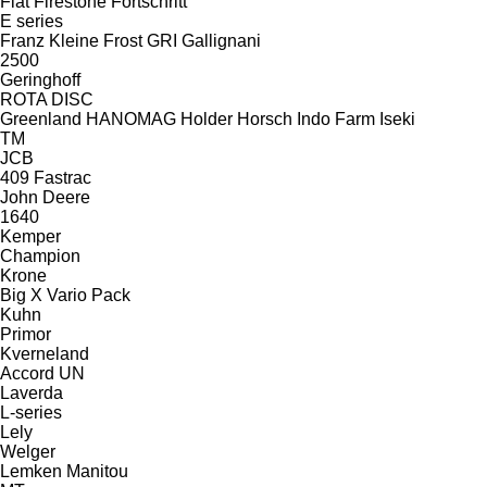
Fiat
Firestone
Fortschritt
E series
Franz Kleine
Frost
GRI
Gallignani
2500
Geringhoff
ROTA DISC
Greenland
HANOMAG
Holder
Horsch
Indo Farm
Iseki
TM
JCB
409
Fastrac
John Deere
1640
Kemper
Champion
Krone
Big X
Vario Pack
Kuhn
Primor
Kverneland
Accord
UN
Laverda
L-series
Lely
Welger
Lemken
Manitou