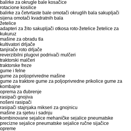
balirke za okrugle bale
kosačice
rotacione kosilice
balirke za četvrtaste bale
omotači okruglih bala
sakupljači
sijena
omotači kvadratnih bala
žetelice
adapteri za žito
sakupljači otkosa
roto-žetelice
žetelice za
kukuruz
mašine za obradu tla
kultivatori
drljače
tanjirače
roto drljače
reverzibilni plugovi
podrivači
mulčeri
traktorski malčeri
traktorske freze
gume i felne
gume za poljoprivredne mašine
gume za traktore
gume za poljoprivredne prikolice
gume za
kombajne
oprema za đubrenje
rasipači gnojiva
nošeni rasipači
rasipači stajnjaka
mikseri za gnojnicu
mašine za sjetvu i sadnju
kombinovane sejalice
mehaničke sejalice
pneumatske
precizne sejalice
pneumatske sejalice
ručne sijačice
opreme