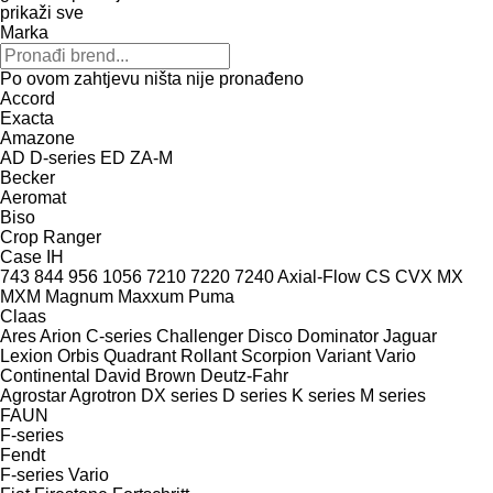
prikaži sve
Marka
Po ovom zahtjevu ništa nije pronađeno
Accord
Exacta
Amazone
AD
D-series
ED
ZA-M
Becker
Aeromat
Biso
Crop Ranger
Case IH
743
844
956
1056
7210
7220
7240
Axial-Flow
CS
CVX
MX
MXM
Magnum
Maxxum
Puma
Claas
Ares
Arion
C-series
Challenger
Disco
Dominator
Jaguar
Lexion
Orbis
Quadrant
Rollant
Scorpion
Variant
Vario
Continental
David Brown
Deutz-Fahr
Agrostar
Agrotron
DX series
D series
K series
M series
FAUN
F-series
Fendt
F-series
Vario