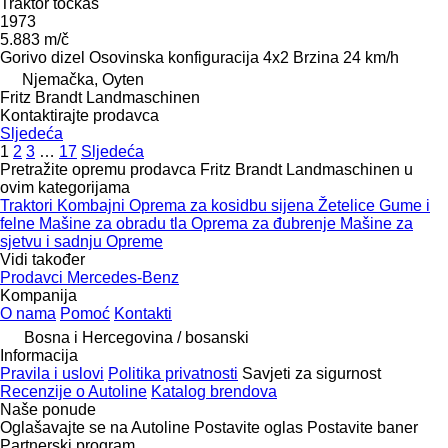
Traktor točkaš
1973
5.883 m/č
Gorivo
dizel
Osovinska konfiguracija
4x2
Brzina
24 km/h
Njemačka, Oyten
Fritz Brandt Landmaschinen
Kontaktirajte prodavca
Sljedeća
1
2
3
…
17
Sljedeća
Pretražite opremu prodavca Fritz Brandt Landmaschinen u
ovim kategorijama
Traktori
Kombajni
Oprema za kosidbu sijena
Žetelice
Gume i
felne
Mašine za obradu tla
Oprema za đubrenje
Mašine za
sjetvu i sadnju
Opreme
Vidi također
Prodavci Mercedes-Benz
Kompanija
O nama
Pomoć
Kontakti
Bosna i Hercegovina / bosanski
Informacija
Pravila i uslovi
Politika privatnosti
Savjeti za sigurnost
Recenzije o Autoline
Katalog brendova
Naše ponude
Oglašavajte se na Autoline
Postavite oglas
Postavite baner
Partnerski program