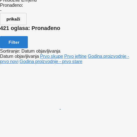
Pronađeno:
-
prikaži
421 oglasa:
Pronađeno
Filter
Sortiranje
:
Datum objavljivanja
Datum objavljivanja
Prvo skupe
Prvo jeftine
Godina proizvodnje -
prvo novi
Godina proizvodnje - prvo stare