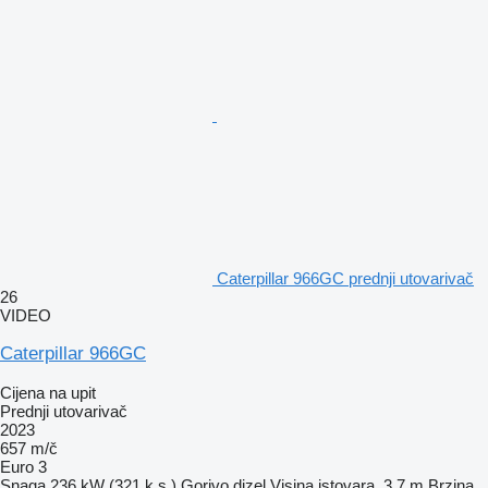
Caterpillar 966GC prednji utovarivač
26
VIDEO
Caterpillar 966GC
Cijena na upit
Prednji utovarivač
2023
657 m/č
Euro 3
Snaga
236 kW (321 k.s.)
Gorivo
dizel
Visina istovara
3,7 m
Brzina