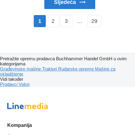
Sljedeća
2
3
…
29
1
Pretražite opremu prodavca Buchhammer Handel GmbH u ovim
kategorijama
Građevinske mašine
Traktori
Rudarske opreme
Mašine za
skladištenje
Vidi također
Prodavci Volvo
Kompanija