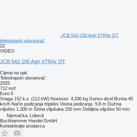
JCB 542-100 Agri XTRAr DT
teleskopski utovarivač
22
VIDEO
JCB 542-100 Agri XTRAr DT
Cijena na upit
Teleskopski utovarivač
2025
712 m/č
Euro 5
Snaga
152 k.s. (112 kW)
Nosivost
4.200 kg
Gorivo
dizel
Brzina
40
km/h
Način podizanja
tripleks
Visina podizanja
9,8 m
Dužina
viljuške
1.200 m
Širina viljušaka
150 mm
Debljina viljuške
50 mm
Njemačka, Lübeck
Buchhammer Handel GmbH
Kontaktirajte prodavca