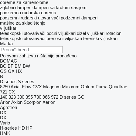
opreme za kamenolome
zglobni damperi
damperi sa krutom šasijom
podzemna rudarska oprema
podzemni rudarski utovarivači
podzemni damperi
mašine za skladištenje
viljuškari
teleskopski utovarivači
bočni viljuškari
dizel viljuškari
rotacioni
teleskopski utovarivači
prenosni viljuškari
terenski viljuškari
Marka
Po ovom zahtjevu ništa nije pronađeno
BOMAG
BC
BF
BM
BW
GS
GX
HX
B
D series
S series
8250
Axial-Flow
CVX
Magnum
Maxxum
Optum
Puma
Quadtrac
721
CX
140
323
330
395
730
966
972
D series
GC
Arion
Axion
Scorpion
Xerion
Agrotron
DX
DX
Vario
H-series
HD
HP
HMK