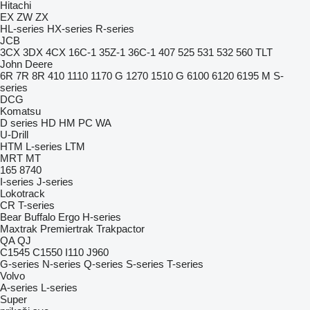
Hitachi
EX
ZW
ZX
HL-series
HX-series
R-series
JCB
3CX
3DX
4CX
16C-1
35Z-1
36C-1
407
525
531
532
560
TLT
John Deere
6R
7R
8R
410
1110
1170 G
1270
1510 G
6100
6120
6195 M
S-
series
DCG
Komatsu
D series
HD
HM
PC
WA
U-Drill
HTM
L-series
LTM
MRT
MT
165
8740
I-series
J-series
Lokotrack
CR
T-series
Bear
Buffalo
Ergo
H-series
Maxtrak
Premiertrak
Trakpactor
QA
QJ
C1545
C1550
I110
J960
G-series
N-series
Q-series
S-series
T-series
Volvo
A-series
L-series
Super