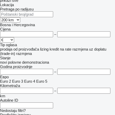
prikaži sve
Lokacija
Pretraga po radijusu
Bosna i Hercegovina
Cijena
–
Tip oglasa
prodaja
od proizvođača
lizing
kredit
na rate
razmjena uz doplatu
(trade-in)
razmjena
Stanje
novi
polovne
demonstraciona
Godina proizvodnje
–
Евро
Euro 2
Euro 3
Euro 4
Euro 5
Kilometraža
–
km
Autoline ID
Nedostaju filtri?
Predložite izmjenu