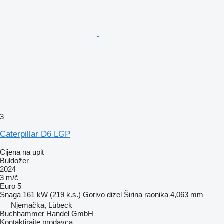
3
Caterpillar D6 LGP
Cijena na upit
Buldožer
2024
3 m/č
Euro 5
Snaga
161 kW (219 k.s.)
Gorivo
dizel
Širina raonika
4,063 mm
Njemačka, Lübeck
Buchhammer Handel GmbH
Kontaktirajte prodavca