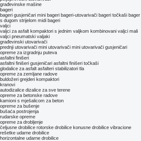
građevinske mašine
bageri
bageri gusjeničari
mini bageri
bageri-utovarivači
bageri točkaši
bager
s dugom strijelom
midi bageri
valjci
valjci za asfalt
kompaktori s jednim valjkom
kombinovani valjci
mali
valjci
pneumatski valjaki
građevinski utovarivači
prednji utovarivači
mini utovarivači
mini utovarivači gusjeničari
opreme za izgradnju puteva
asfaltni finišeri
asfaltni finišeri gusjeničari
asfaltni finišeri točkaši
glodalice za asfalt
asfalteri
stabilizatori tla
opreme za zemljane radove
buldožeri
grejderi
kompaktori
kranovi
autodizalice
dizalice za sve terene
opreme za betonske radove
kamioni s mješalicom za beton
opreme za bušenje
bušaća postrojenja
rudarske opreme
opreme za drobljenje
čeljusne drobilice
rotorske drobilice
konusne drobilice
vibracione
rešetke
udarne drobilice
horizontalne udarne drobilice