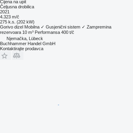
Cijena na upit
Čeljusna drobilica
2021
4.323 m/č
275 k.s. (202 kW)
Gorivo
dizel
Mobilna
✓
Gusjenični sistem
✓
Zampremina
rezervoara
10 m³
Performansa
400 t/č
Njemačka, Lübeck
Buchhammer Handel GmbH
Kontaktirajte prodavca