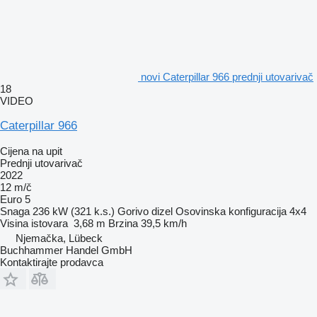
novi Caterpillar 966 prednji utovarivač
18
VIDEO
Caterpillar 966
Cijena na upit
Prednji utovarivač
2022
12 m/č
Euro 5
Snaga
236 kW (321 k.s.)
Gorivo
dizel
Osovinska konfiguracija
4x4
Visina istovara
3,68 m
Brzina
39,5 km/h
Njemačka, Lübeck
Buchhammer Handel GmbH
Kontaktirajte prodavca