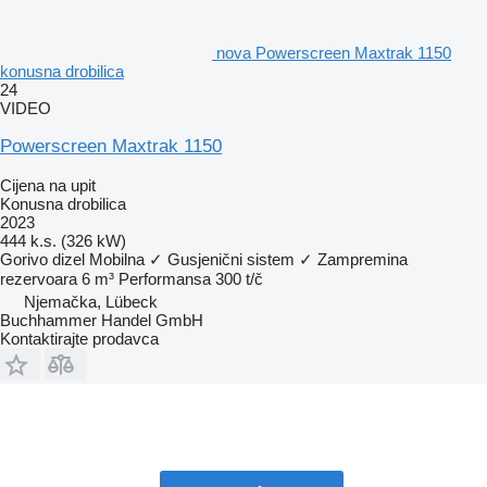
nova Powerscreen Maxtrak 1150
konusna drobilica
24
VIDEO
Powerscreen Maxtrak 1150
Cijena na upit
Konusna drobilica
2023
444 k.s. (326 kW)
Gorivo
dizel
Mobilna
✓
Gusjenični sistem
✓
Zampremina
rezervoara
6 m³
Performansa
300 t/č
Njemačka, Lübeck
Buchhammer Handel GmbH
Kontaktirajte prodavca