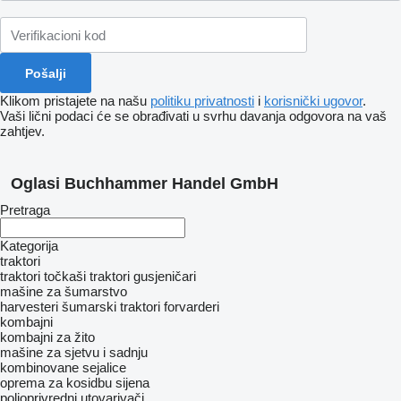
Klikom pristajete na našu
politiku privatnosti
i
korisnički ugovor
.
Vaši lični podaci će se obrađivati ​​u svrhu davanja odgovora na vaš
zahtjev.
Oglasi Buchhammer Handel GmbH
Pretraga
Kategorija
traktori
traktori točkaši
traktori gusjeničari
mašine za šumarstvo
harvesteri
šumarski traktori
forvarderi
kombajni
kombajni za žito
mašine za sjetvu i sadnju
kombinovane sejalice
oprema za kosidbu sijena
poljoprivredni utovarivači