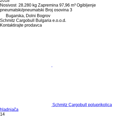
2018
Nosivost
28.280 kg
Zapremina
97,96 m³
Ogibljenje
pneumatski/pneumatski
Broj osovina
3
Bugarska, Dolni Bogrov
Schmitz Cargobull Bulgaria e.o.o.d.
Kontaktirajte prodavca
Schmitz Cargobull poluprikolica
hladnjača
14