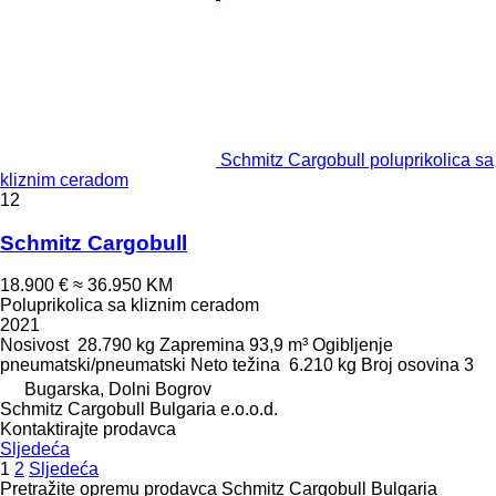
Schmitz Cargobull poluprikolica sa
kliznim ceradom
12
Schmitz Cargobull
18.900 €
≈ 36.950 KM
Poluprikolica sa kliznim ceradom
2021
Nosivost
28.790 kg
Zapremina
93,9 m³
Ogibljenje
pneumatski/pneumatski
Neto težina
6.210 kg
Broj osovina
3
Bugarska, Dolni Bogrov
Schmitz Cargobull Bulgaria e.o.o.d.
Kontaktirajte prodavca
Sljedeća
1
2
Sljedeća
Pretražite opremu prodavca Schmitz Cargobull Bulgaria