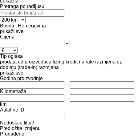
Lokacija
Pretraga po radijusu
Bosna i Hercegovina
prikaži sve
Cijena
–
Tip oglasa
prodaja
od proizvođača
lizing
kredit
na rate
razmjena uz
doplatu (trade-in)
razmjena
prikaži sve
Godina proizvodnje
–
Kilometraža
–
km
Autoline ID
Nedostaju filtri?
Predložite izmjenu
Pronađeno: