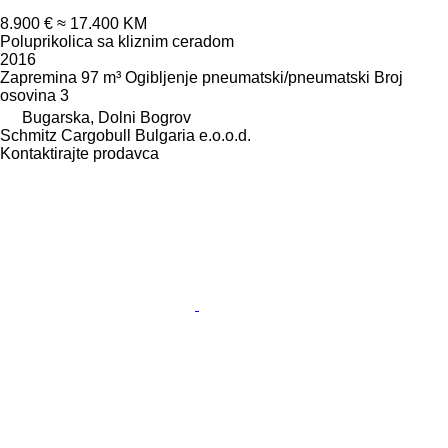
8.900 €
≈ 17.400 KM
Poluprikolica sa kliznim ceradom
2016
Zapremina
97 m³
Ogibljenje
pneumatski/pneumatski
Broj
osovina
3
Bugarska, Dolni Bogrov
Schmitz Cargobull Bulgaria e.o.o.d.
Kontaktirajte prodavca