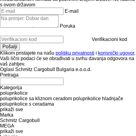
s ovom državom
E-mail
Poruka
Verifikacioni kod
Klikom pristajete na našu
politiku privatnosti
i
korisnički ugovor
.
Vaši lični podaci će se obrađivati ​​u svrhu davanja odgovora na
vaš zahtjev.
Oglasi Schmitz Cargobull Bulgaria e.o.o.d.
Pretraga
Kategorija
poluprikolice
poluprikolice sa kliznom ceradom
poluprikolice hladnjače
poluprikolice s ceradama
prikaži sve
Marka
Schmitz Cargobull
MEGA
prikaži sve