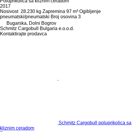
Poluprikolica sa kliznim ceradom
2017
Nosivost
28.230 kg
Zapremina
97 m³
Ogibljenje
pneumatski/pneumatski
Broj osovina
3
Bugarska, Dolni Bogrov
Schmitz Cargobull Bulgaria e.o.o.d.
Kontaktirajte prodavca
Schmitz Cargobull poluprikolica sa
kliznim ceradom