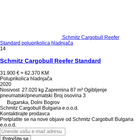
Schmitz Cargobull Reefer
Standard poluprikolica hladnjača
14
Schmitz Cargobull Reefer Standard
31.900 €
≈ 62.370 KM
Poluprikolica hladnjača
2020
Nosivost
27.020 kg
Zapremina
87 m³
Ogibljenje
pneumatski/pneumatski
Broj osovina
3
Bugarska, Dolni Bogrov
Schmitz Cargobull Bulgaria e.o.o.d.
Kontaktirajte prodavca
Pretplatite se na nove objave od Schmitz Cargobull Bulgaria
e.o.o.d.
Potpišite se