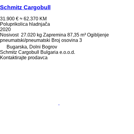
Schmitz Cargobull
31.900 €
≈ 62.370 KM
Poluprikolica hladnjača
2020
Nosivost
27.020 kg
Zapremina
87,35 m³
Ogibljenje
pneumatski/pneumatski
Broj osovina
3
Bugarska, Dolni Bogrov
Schmitz Cargobull Bulgaria e.o.o.d.
Kontaktirajte prodavca