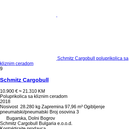
Schmitz Cargobull poluprikolica sa
kliznim ceradom
9
Schmitz Cargobull
10.900 €
≈ 21.310 KM
Poluprikolica sa kliznim ceradom
2018
Nosivost
28.280 kg
Zapremina
97,96 m³
Ogibljenje
pneumatski/pneumatski
Broj osovina
3
Bugarska, Dolni Bogrov
Schmitz Cargobull Bulgaria e.o.o.d.
Kontaktirajte prodavca