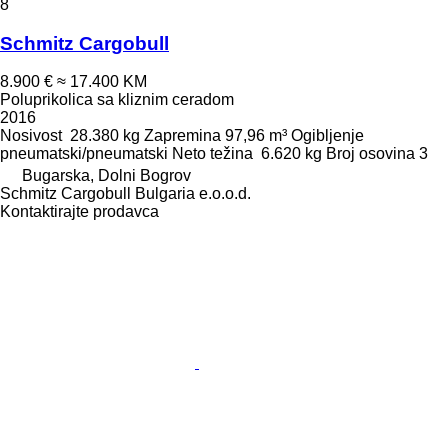
8
Schmitz Cargobull
8.900 €
≈ 17.400 KM
Poluprikolica sa kliznim ceradom
2016
Nosivost
28.380 kg
Zapremina
97,96 m³
Ogibljenje
pneumatski/pneumatski
Neto težina
6.620 kg
Broj osovina
3
Bugarska, Dolni Bogrov
Schmitz Cargobull Bulgaria e.o.o.d.
Kontaktirajte prodavca