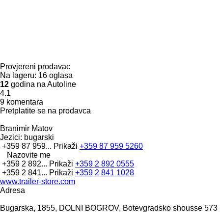
Provjereni prodavac
Na lageru:
16 oglasa
12
godina na Autoline
4.1
9 komentara
Pretplatite se na prodavca
Branimir Matov
Jezici:
bugarski
+359 87 959...
Prikaži
+359 87 959 5260
Nazovite me
+359 2 892...
Prikaži
+359 2 892 0555
+359 2 841...
Prikaži
+359 2 841 1028
www.trailer-store.com
Adresa
Bugarska, 1855, DOLNI BOGROV, Botevgradsko shousse 573