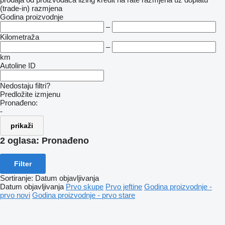
(trade-in)
razmjena
Godina proizvodnje
–
Kilometraža
–
km
Autoline ID
Nedostaju filtri?
Predložite izmjenu
Pronađeno:
-
prikaži
2 oglasa:
Pronađeno
Filter
Sortiranje
:
Datum objavljivanja
Datum objavljivanja
Prvo skupe
Prvo jeftine
Godina proizvodnje -
prvo novi
Godina proizvodnje - prvo stare