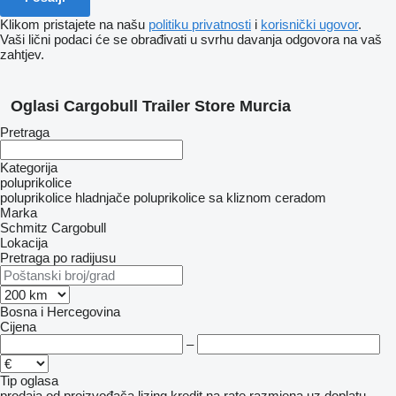
Klikom pristajete na našu
politiku privatnosti
i
korisnički ugovor
.
Vaši lični podaci će se obrađivati ​​u svrhu davanja odgovora na vaš
zahtjev.
Oglasi Cargobull Trailer Store Murcia
Pretraga
Kategorija
poluprikolice
poluprikolice hladnjače
poluprikolice sa kliznom ceradom
Marka
Schmitz Cargobull
Lokacija
Pretraga po radijusu
Bosna i Hercegovina
Cijena
–
Tip oglasa
prodaja
od proizvođača
lizing
kredit
na rate
razmjena uz doplatu