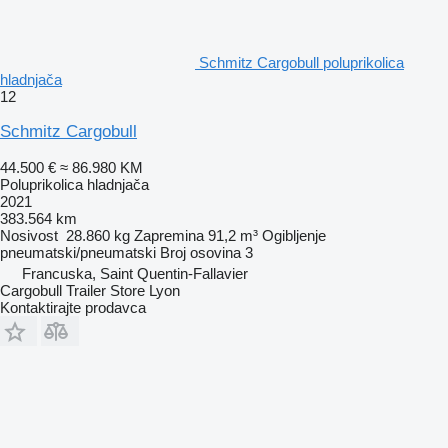
Schmitz Cargobull poluprikolica
hladnjača
12
Schmitz Cargobull
44.500 €
≈ 86.980 KM
Poluprikolica hladnjača
2021
383.564 km
Nosivost
28.860 kg
Zapremina
91,2 m³
Ogibljenje
pneumatski/pneumatski
Broj osovina
3
Francuska, Saint Quentin-Fallavier
Cargobull Trailer Store Lyon
Kontaktirajte prodavca