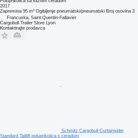
Poluprikolica sa kliznim ceradom
2017
Zapremina
95 m³
Ogibljenje
pneumatski/pneumatski
Broj osovina
3
Francuska, Saint Quentin-Fallavier
Cargobull Trailer Store Lyon
Kontaktirajte prodavca
Schmitz Cargobull Curtainsider
Standard Taillift poluprikolica s ceradom