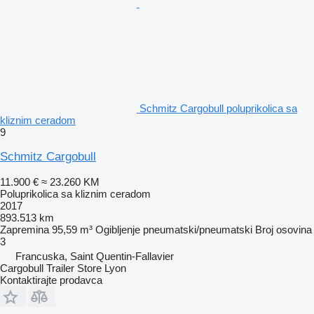
Schmitz Cargobull poluprikolica sa
kliznim ceradom
9
Schmitz Cargobull
11.900 €
≈ 23.260 KM
Poluprikolica sa kliznim ceradom
2017
893.513 km
Zapremina
95,59 m³
Ogibljenje
pneumatski/pneumatski
Broj osovina
3
Francuska, Saint Quentin-Fallavier
Cargobull Trailer Store Lyon
Kontaktirajte prodavca