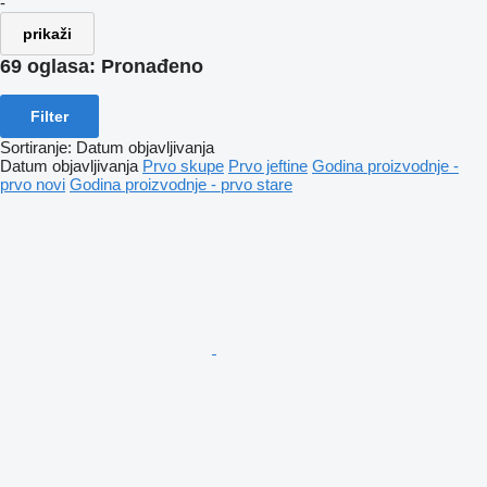
-
prikaži
69 oglasa:
Pronađeno
Filter
Sortiranje
:
Datum objavljivanja
Datum objavljivanja
Prvo skupe
Prvo jeftine
Godina proizvodnje -
prvo novi
Godina proizvodnje - prvo stare