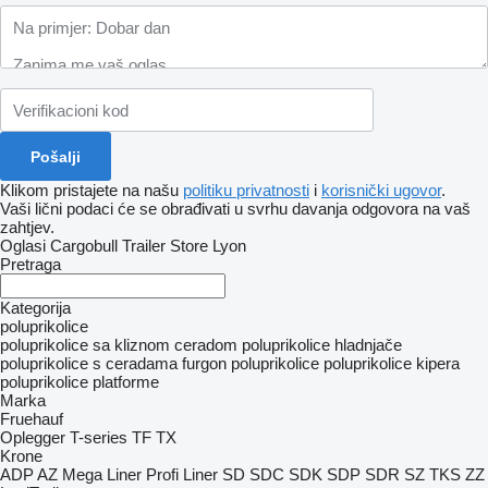
Klikom pristajete na našu
politiku privatnosti
i
korisnički ugovor
.
Vaši lični podaci će se obrađivati ​​u svrhu davanja odgovora na vaš
zahtjev.
Oglasi Cargobull Trailer Store Lyon
Pretraga
Kategorija
poluprikolice
poluprikolice sa kliznom ceradom
poluprikolice hladnjače
poluprikolice s ceradama
furgon poluprikolice
poluprikolice kipera
poluprikolice platforme
Marka
Fruehauf
Oplegger
T-series
TF
TX
Krone
ADP
AZ
Mega Liner
Profi Liner
SD
SDC
SDK
SDP
SDR
SZ
TKS
ZZ