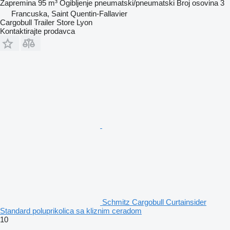
Zapremina
95 m³
Ogibljenje
pneumatski/pneumatski
Broj osovina
3
Francuska, Saint Quentin-Fallavier
Cargobull Trailer Store Lyon
Kontaktirajte prodavca
Schmitz Cargobull Curtainsider
Standard poluprikolica sa kliznim ceradom
10