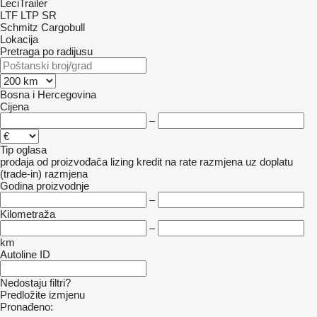
LeciTrailer
LTF
LTP
SR
Schmitz Cargobull
Lokacija
Pretraga po radijusu
Bosna i Hercegovina
Cijena
–
Tip oglasa
prodaja
od proizvođača
lizing
kredit
na rate
razmjena uz doplatu
(trade-in)
razmjena
Godina proizvodnje
–
Kilometraža
–
km
Autoline ID
Nedostaju filtri?
Predložite izmjenu
Pronađeno: