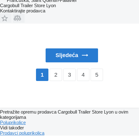
Francuska, Saint Quentin-Fallavier
Cargobull Trailer Store Lyon
Kontaktirajte prodavca
Sljedeća
2
3
4
5
1
Pretražite opremu prodavca Cargobull Trailer Store Lyon u ovim
kategorijama
Poluprikolice
Vidi također
Prodavci poluprikolica