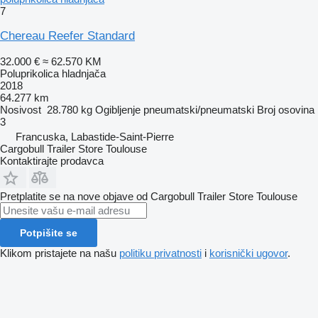
7
Chereau Reefer Standard
32.000 €
≈ 62.570 KM
Poluprikolica hladnjača
2018
64.277 km
Nosivost
28.780 kg
Ogibljenje
pneumatski/pneumatski
Broj osovina
3
Francuska, Labastide-Saint-Pierre
Cargobull Trailer Store Toulouse
Kontaktirajte prodavca
Pretplatite se na nove objave od Cargobull Trailer Store Toulouse
Potpišite se
Klikom pristajete na našu
politiku privatnosti
i
korisnički ugovor
.