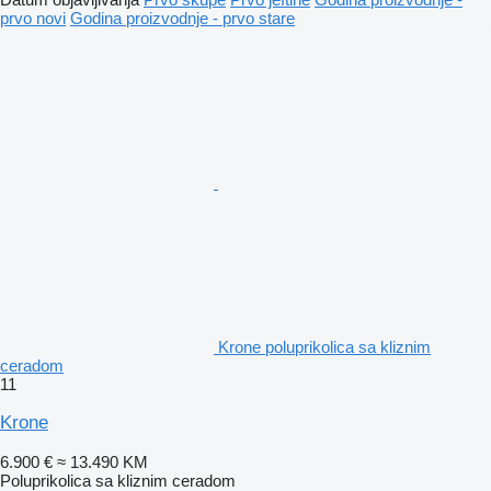
prvo novi
Godina proizvodnje - prvo stare
Krone poluprikolica sa kliznim
ceradom
11
Krone
6.900 €
≈ 13.490 KM
Poluprikolica sa kliznim ceradom