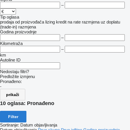
–
Tip oglasa
prodaja
od proizvođača
lizing
kredit
na rate
razmjena uz doplatu
(trade-in)
razmjena
Godina proizvodnje
–
Kilometraža
–
km
Autoline ID
Nedostaju filtri?
Predložite izmjenu
Pronađeno:
-
prikaži
10 oglasa:
Pronađeno
Filter
Sortiranje
:
Datum objavljivanja
Datum objavljivanja
Prvo skupe
Prvo jeftine
Godina proizvodnje -