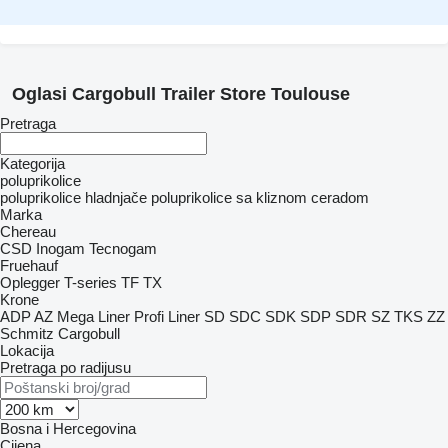
Oglasi Cargobull Trailer Store Toulouse
Pretraga
Kategorija
poluprikolice
poluprikolice hladnjače
poluprikolice sa kliznom ceradom
Marka
Chereau
CSD
Inogam
Tecnogam
Fruehauf
Oplegger
T-series
TF
TX
Krone
ADP
AZ
Mega Liner
Profi Liner
SD
SDC
SDK
SDP
SDR
SZ
TKS
ZZ
Schmitz Cargobull
Lokacija
Pretraga po radijusu
Bosna i Hercegovina
Cijena