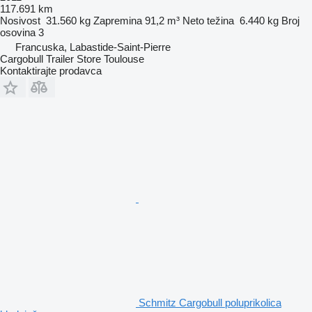
117.691 km
Nosivost
31.560 kg
Zapremina
91,2 m³
Neto težina
6.440 kg
Broj
osovina
3
Francuska, Labastide-Saint-Pierre
Cargobull Trailer Store Toulouse
Kontaktirajte prodavca
Schmitz Cargobull poluprikolica