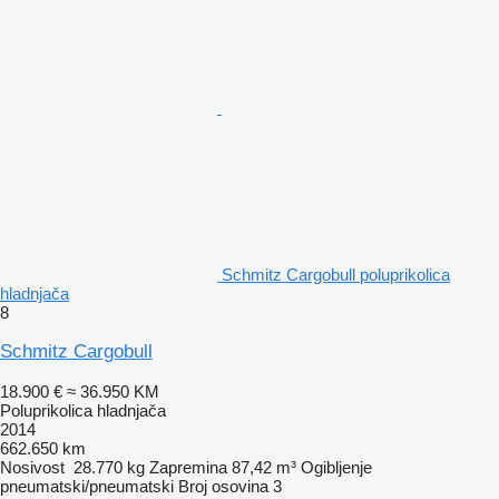
Schmitz Cargobull poluprikolica
hladnjača
8
Schmitz Cargobull
18.900 €
≈ 36.950 KM
Poluprikolica hladnjača
2014
662.650 km
Nosivost
28.770 kg
Zapremina
87,42 m³
Ogibljenje
pneumatski/pneumatski
Broj osovina
3