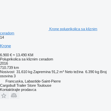
Krone poluprikolica sa kliznim
ceradom
14
Krone
6.900 €
≈ 13.490 KM
Poluprikolica sa kliznim ceradom
2016
710.739 km
Nosivost
31.610 kg
Zapremina
91,2 m³
Neto težina
6.390 kg
Broj
osovina
3
Francuska, Labastide-Saint-Pierre
Cargobull Trailer Store Toulouse
Kontaktirajte prodavca