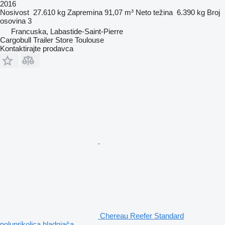
2016
Nosivost
27.610 kg
Zapremina
91,07 m³
Neto težina
6.390 kg
Broj
osovina
3
Francuska, Labastide-Saint-Pierre
Cargobull Trailer Store Toulouse
Kontaktirajte prodavca
Chereau Reefer Standard
poluprikolica hladnjača