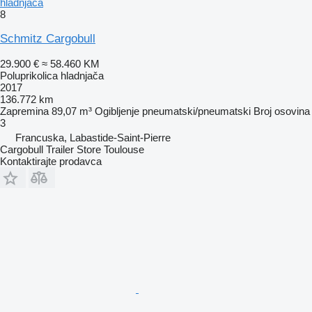
hladnjača
8
Schmitz Cargobull
29.900 €
≈ 58.460 KM
Poluprikolica hladnjača
2017
136.772 km
Zapremina
89,07 m³
Ogibljenje
pneumatski/pneumatski
Broj osovina
3
Francuska, Labastide-Saint-Pierre
Cargobull Trailer Store Toulouse
Kontaktirajte prodavca