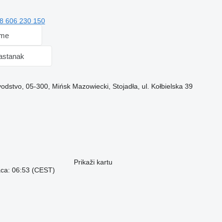
8 606 230 150
 me
sastanak
odstvo, 05-300, Mińsk Mazowiecki, Stojadła, ul. Kołbielska 39
Prikaži kartu
aca: 06:53 (CEST)