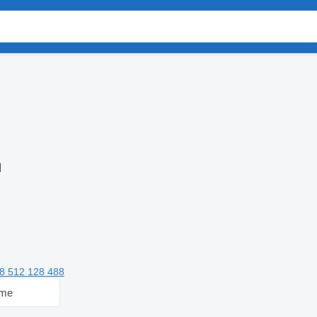
m
8 512 128 488
 me