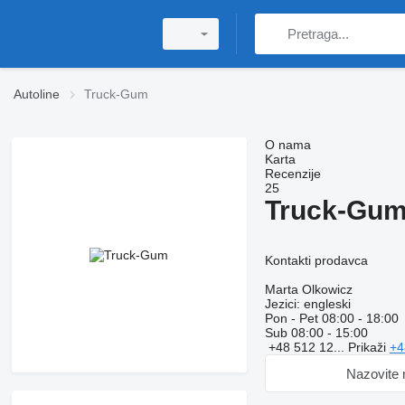
Autoline
Truck-Gum
O nama
Karta
Recenzije
25
Truck-Gu
Kontakti prodavca
Marta Olkowicz
Jezici:
engleski
Pon - Pet
08:00 - 18:00
Sub
08:00 - 15:00
+48 512 12...
Prikaži
+4
Nazovite