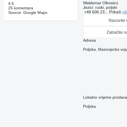
Waldemar Olkowicz
4.6
Jezici:
ruski, poljski
25 komentara
+48 606 23...
Prikaži
+4
Source: Google Maps
Nazovite
Zatražite 
Adresa
Poljska, Mazovjecko vojv
Lokalno vrijeme prodav
Poljska