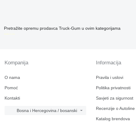
Pretražite opremu prodavca Truck-Gum u ovim kategorijama
disallow-in-dsa
Kompanija
Informacija
O nama
Pravila i uslovi
Pomoć
Politika privatnosti
Kontakti
Savjeti za sigurnost
Recenzije o Autoline
Bosna i Hercegovina / bosanski
Katalog brendova