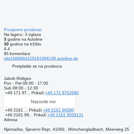
Provjereni prodavac
Na lageru:
3 oglasa
3
godine na Autoline
30
godina na tržištu
4.4
85 komentara
site1688684229181988198.autoline.de
Pretplatite se na prodavca
Jakob Röttges
Pon - Pet
08:00 - 17:00
Sub
08:00 - 12:30
+49 171 97...
Prikaži
+49 171 9752580
Nazovite me
+49 2161 ...
Prikaži
+49 2161 99390
+49 2161 99...
Prikaži
+49 2161 9939131
Adresa
Njemačka, Sjeverni Rejn, 41066 , Mönchengladbach, Meerweg 25