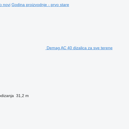
o novi
Godina proizvodnje - prvo stare
Demag AC 40 dizalica za sve terene
odizanja
31,2 m