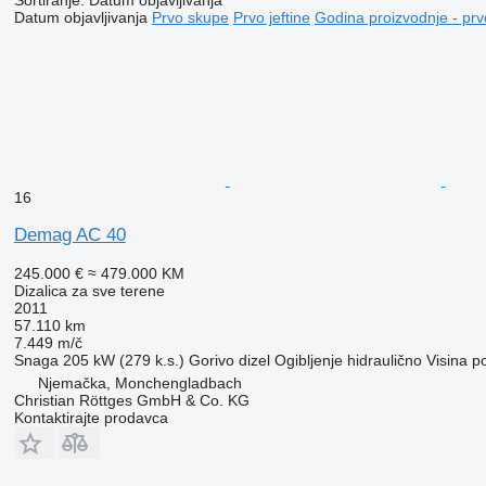
Datum objavljivanja
Prvo skupe
Prvo jeftine
Godina proizvodnje - prv
16
Demag AC 40
245.000 €
≈ 479.000 KM
Dizalica za sve terene
2011
57.110 km
7.449 m/č
Snaga
205 kW (279 k.s.)
Gorivo
dizel
Ogibljenje
hidraulično
Visina p
Njemačka, Monchengladbach
Christian Röttges GmbH & Co. KG
Kontaktirajte prodavca