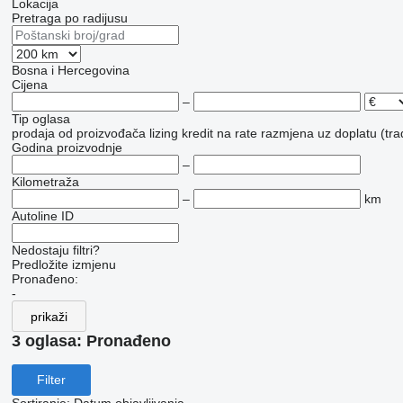
Lokacija
Pretraga po radijusu
Bosna i Hercegovina
Cijena
–
Tip oglasa
prodaja
od proizvođača
lizing
kredit
na rate
razmjena uz doplatu (tra
Godina proizvodnje
–
Kilometraža
–
km
Autoline ID
Nedostaju filtri?
Predložite izmjenu
Pronađeno:
-
prikaži
3 oglasa:
Pronađeno
Filter
Sortiranje
:
Datum objavljivanja