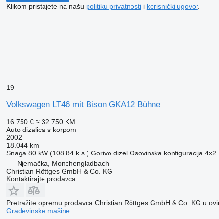
Klikom pristajete na našu
politiku privatnosti
i
korisnički ugovor
.
19
Volkswagen LT46 mit Bison GKA12 Bühne
16.750 €
≈ 32.750 KM
Auto dizalica s korpom
2002
18.044 km
Snaga
80 kW (108.84 k.s.)
Gorivo
dizel
Osovinska konfiguracija
4x2
Njemačka, Monchengladbach
Christian Röttges GmbH & Co. KG
Kontaktirajte prodavca
Pretražite opremu prodavca Christian Röttges GmbH & Co. KG u ovi
Građevinske mašine