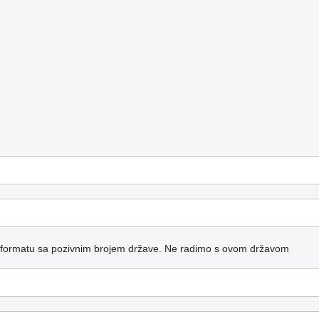
 formatu sa pozivnim brojem države.
Ne radimo s ovom državom