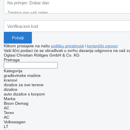
Klikom pristajete na našu
politiku privatnosti
i
korisnički ugovor
.
Vaši lični podaci će se obrađivati ​​u svrhu davanja odgovora na vaš za
Oglasi Christian Röttges GmbH & Co. KG
Pretraga
Kategorija
građevinske mašine
kranovi
dizalice za sve terene
dizalice
auto dizalice s korpom
Marka
Bison
Demag
AC
Terex
AC
Volkswagen
LT