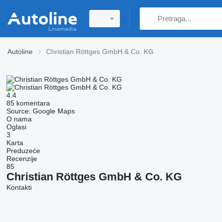
Autoline
Christian Röttges GmbH & Co. KG
4.4
85 komentara
Source: Google Maps
O nama
Oglasi
3
Karta
Preduzeće
Recenzije
85
Christian Röttges GmbH & Co. KG
Kontakti