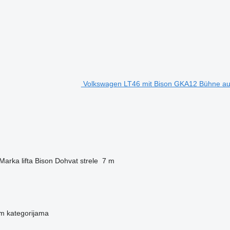
Volkswagen LT46 mit Bison GKA12 Bühne aut
Marka lifta
Bison
Dohvat strele
7 m
m kategorijama