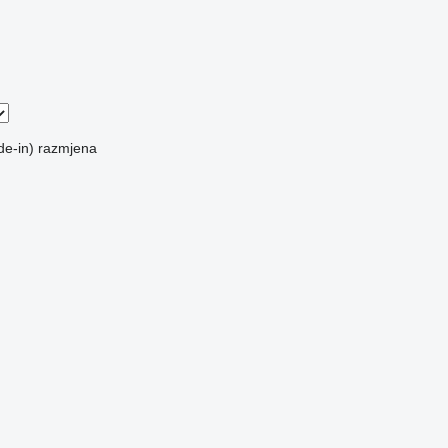
de-in)
razmjena