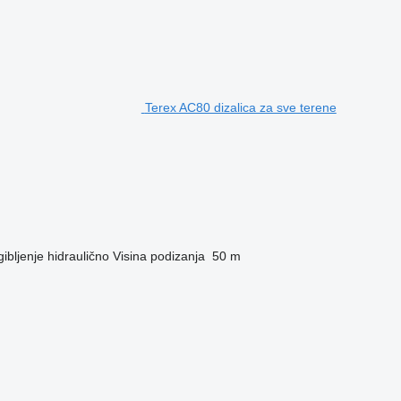
Terex AC80 dizalica za sve terene
ibljenje
hidraulično
Visina podizanja
50 m