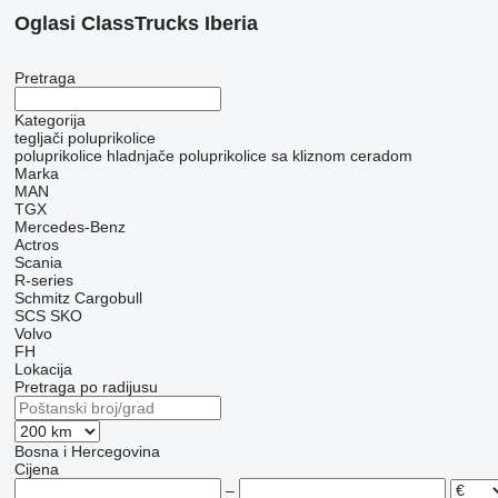
Oglasi ClassTrucks Iberia
Pretraga
Kategorija
tegljači
poluprikolice
poluprikolice hladnjače
poluprikolice sa kliznom ceradom
Marka
MAN
TGX
Mercedes-Benz
Actros
Scania
R-series
Schmitz Cargobull
SCS
SKO
Volvo
FH
Lokacija
Pretraga po radijusu
Bosna i Hercegovina
Cijena
–