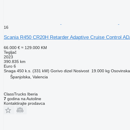
16
Scania R450 CR20H Retarder Adaptive Cruise Control A
66.000 €
≈ 129.000 KM
Tegljač
2023
390.835 km
Euro 6
Snaga
450 k.s. (331 kW)
Gorivo
dizel
Nosivost
19.000 kg
Osovinska 
Španjolska, Valencia
ClassTrucks Iberia
7
godina na Autoline
Kontaktirajte prodavca