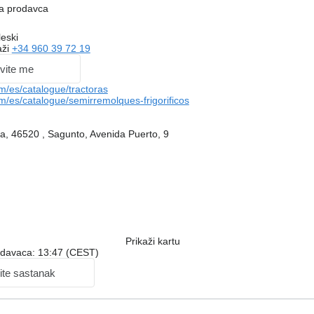
na prodavca
eski
aži
+34 960 39 72 19
vite me
m/es/catalogue/tractoras
/es/catalogue/semirremolques-frigorificos
ja, 46520 , Sagunto, Avenida Puerto, 9
Prikaži kartu
odavaca: 13:47 (CEST)
ite sastanak