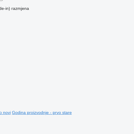
de-in)
razmjena
o novi
Godina proizvodnje - prvo stare