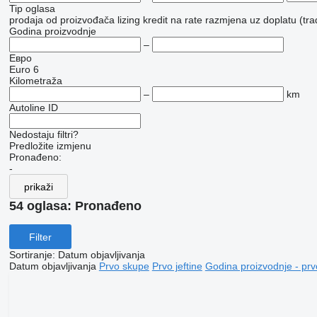
Tip oglasa
prodaja
od proizvođača
lizing
kredit
na rate
razmjena uz doplatu (tra
Godina proizvodnje
–
Евро
Euro 6
Kilometraža
–
km
Autoline ID
Nedostaju filtri?
Predložite izmjenu
Pronađeno:
-
prikaži
54 oglasa:
Pronađeno
Filter
Sortiranje
:
Datum objavljivanja
Datum objavljivanja
Prvo skupe
Prvo jeftine
Godina proizvodnje - prv