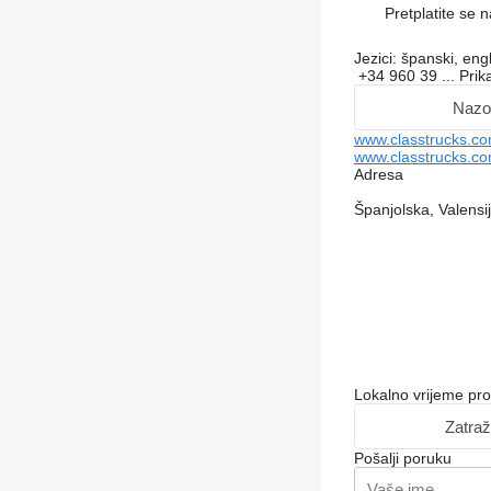
Pretplatite se 
Jezici:
španski, engl
+34 960 39 ...
Prik
Nazo
www.classtrucks.co
www.classtrucks.com
Adresa
Španjolska, Valensi
Lokalno vrijeme pr
Zatraž
Pošalji poruku