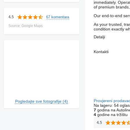
immediately. Operat
of premium brands, 
Our end-to-end serv
67 komentara
4.5
As your trusted, tra
Source: Google Maps
condition exactly 
Detalji
Kontakti
Provjereni prodava
Pogledajte sve fotografije (4)
Na lageru:
54 oglas
7
godina na Autolin
4
godine na tržištu
4.5