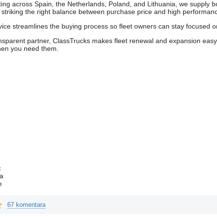
ing across Spain, the Netherlands, Poland, and Lithuania, we supply bo
striking the right balance between purchase price and high performan
ice streamlines the buying process so fleet owners can stay focused on
nsparent partner, ClassTrucks makes fleet renewal and expansion easy and
when you need them.
c
a
e
67 komentara