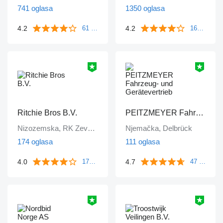
741 oglasa
1350 oglasa
4.2
4.2
61 komentara
1671 komentara
Ritchie Bros B.V.
PEITZMEYER Fahrzeug- und Gerätevertrieb
Nizozemska, RK Zevenbergen
Njemačka, Delbrück
174 oglasa
111 oglasa
4.0
4.7
172 komentara
47 komentara