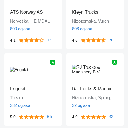
ATS Norway AS
Kleyn Trucks
Norveška, HEIMDAL
Nizozemska, Vuren
800 oglasa
806 oglasa
4.1
4.5
13 komentara
763 komentara
Frigokit
RJ Trucks & Machinery B.V.
Turska
Nizozemska, Sprang-Capelle
282 oglasa
22 oglasa
5.0
4.9
6 komentara
42 komentara