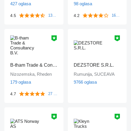
427 oglasa
98 oglasa
4.5
4.2
135 komentara
1643 komentara
B-tham Trade & Consultancy B.V.
DEZSTORE S.R.L.
Nizozemska, Rheden
Rumunija, SUCEAVA
179 oglasa
9766 oglasa
4.7
27 komentara