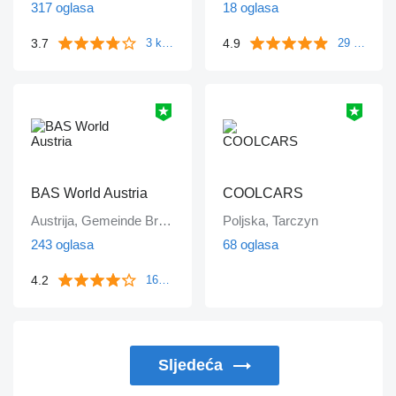
317 oglasa
18 oglasa
3.7
4.9
3 komentara
29 komentara
BAS World Austria
COOLCARS
Austrija, Gemeinde Bruck an der Leitha
Poljska, Tarczyn
243 oglasa
68 oglasa
4.2
1643 komentara
Sljedeća