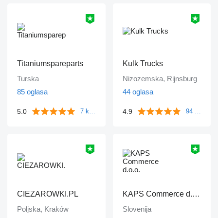
Titaniumspareparts
Kulk Trucks
Turska
Nizozemska, Rijnsburg
85 oglasa
44 oglasa
5.0
4.9
7 komentara
94 komentara
CIEZAROWKI.PL
KAPS Commerce d.o.o.
Poljska, Kraków
Slovenija