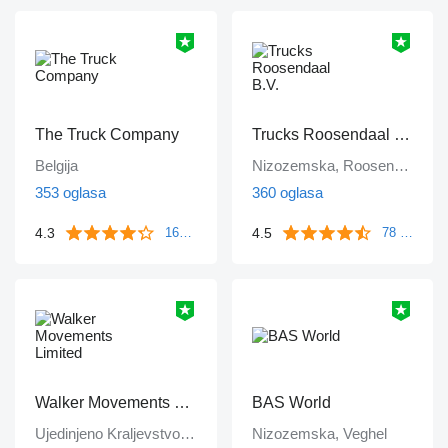
The Truck Company
Trucks Roosendaal B.V.
Belgija
Nizozemska, Roosendaal
353 oglasa
360 oglasa
4.3
4.5
161 komentara
78 komentara
Walker Movements Limited
BAS World
Ujedinjeno Kraljevstvo, Sawley
Nizozemska, Veghel