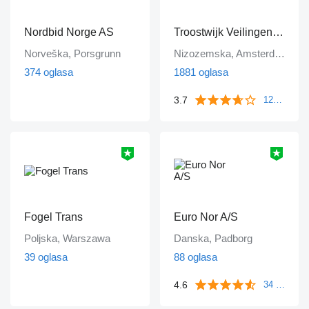
Nordbid Norge AS
Troostwijk Veilingen B.V.
Norveška, Porsgrunn
Nizozemska, Amsterdam
374 oglasa
1881 oglasa
3.7
1249 komentara
Fogel Trans
Euro Nor A/S
Poljska, Warszawa
Danska, Padborg
39 oglasa
88 oglasa
4.6
34 komentara