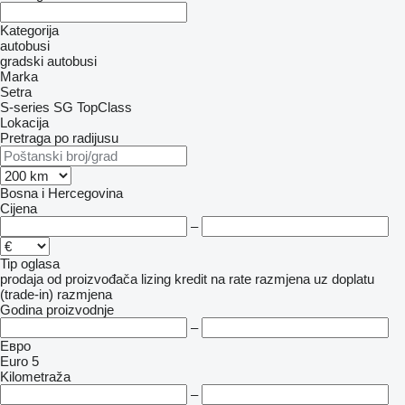
Kategorija
autobusi
gradski autobusi
Marka
Setra
S-series
SG
TopClass
Lokacija
Pretraga po radijusu
Bosna i Hercegovina
Cijena
–
Tip oglasa
prodaja
od proizvođača
lizing
kredit
na rate
razmjena uz doplatu
(trade-in)
razmjena
Godina proizvodnje
–
Евро
Euro 5
Kilometraža
–