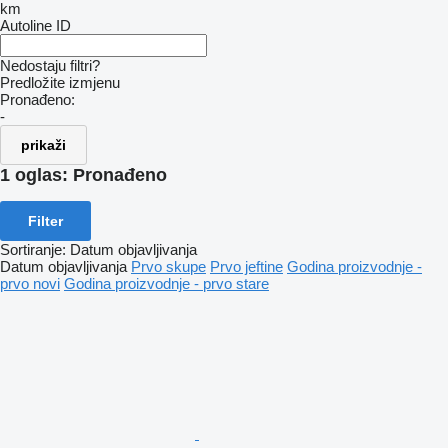
km
Autoline ID
Nedostaju filtri?
Predložite izmjenu
Pronađeno:
-
prikaži
1 oglas:
Pronađeno
Filter
Sortiranje
:
Datum objavljivanja
Datum objavljivanja
Prvo skupe
Prvo jeftine
Godina proizvodnje -
prvo novi
Godina proizvodnje - prvo stare