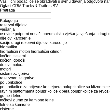
Vaši lični podaci će se obrađivati ​​u svrhu davanja odgovora na 
Oglasi CRM Trucks & Trailers BV
Pretraga
Kategorija
rezervni dijelovi
vješanja
osovine
potporni nosači
pneumatska vješanja
vješanja - drugi r
dijelovi karoserije
šasije
drugi rezervni dijelovi karoserije
hidraulika
hidraulični motori
hidraulični cilindri
kočioni sistemi
kočioni doboši
delovi motora
motori
sistemi za goriva
rezervoari za gorivo
poluprikolice
poluprikolice za prijevoz kontejnera
poluprikolice sa kliznom c
ravnim platformama
poluprikolice kipera
poluprikolice za revoz
gume i felne
točkovi
gume za kamione
felne
felne za kamione
cisterne