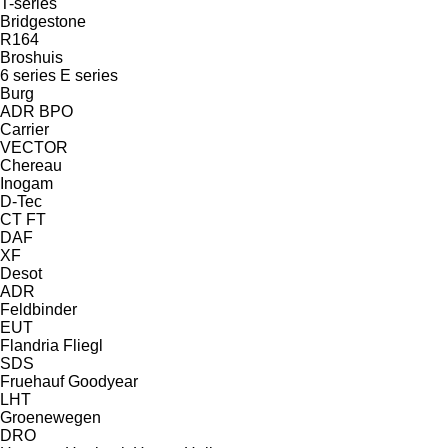
T-series
Bridgestone
R164
Broshuis
6 series
E series
Burg
ADR
BPO
Carrier
VECTOR
Chereau
Inogam
D-Tec
CT
FT
DAF
XF
Desot
ADR
Feldbinder
EUT
Flandria
Fliegl
SDS
Fruehauf
Goodyear
LHT
Groenewegen
DRO