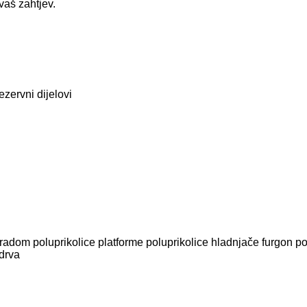
vaš zahtjev.
ezervni dijelovi
eradom
poluprikolice platforme
poluprikolice hladnjače
furgon po
 drva