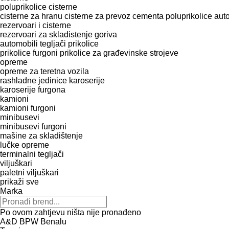
poluprikolice cisterne
cisterne za hranu
cisterne za prevoz cementa
poluprikolice aut
rezervoari i cisterne
rezervoari za skladistenje goriva
automobili
tegljači
prikolice
prikolice furgoni
prikolice za građevinske strojeve
opreme
оpremе za teretna vozila
rashladne jedinice
karoserije
karoserije furgona
kamioni
kamioni furgoni
minibusevi
minibusevi furgoni
mašine za skladištenje
lučke opreme
terminalni tegljači
viljuškari
paletni viljuškari
prikaži sve
Marka
Po ovom zahtjevu ništa nije pronađeno
A&D
BPW
Benalu