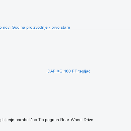
o novi
Godina proizvodnje - prvo stare
DAF XG 480 FT tegljač
ibljenje
parabolično
Tip pogona
Rear-Wheel Drive