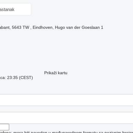
sastanak
abant, 5643 TW , Eindhoven, Hugo van der Goeslaan 1
Prikaži kartu
aca: 23:35 (CEST)
telefona: mora biti naveden u međunarodnom formatu sa pozivnim broje