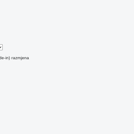
de-in)
razmjena