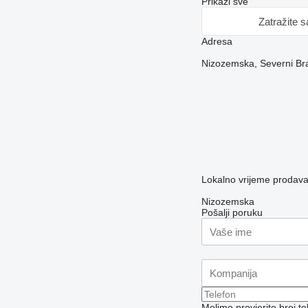
Prikaži sve
Zatražite 
Adresa
Nizozemska, Severni Br
Lokalno vrijeme prodav
Nizozemska
Pošalji poruku
Molimo provjerite broj 