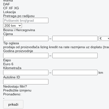
Marka
DAF
CF
XF
XG
Lokacija
Pretraga po radijusu
Bosna i Hercegovina
Cijena
–
Tip oglasa
prodaja
od proizvođača
lizing
kredit
na rate
razmjena uz doplatu (tra
Godina proizvodnje
–
Евро
Euro 6
Kilometraža
–
km
Autoline ID
Nedostaju filtri?
Predložite izmjenu
Pronađeno:
-
prikaži