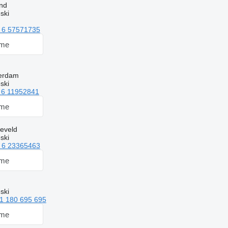
nd
ski
 6 57571735
 me
terdam
ski
 6 11952841
 me
eveld
ski
 6 23365463
 me
ski
1 180 695 695
 me