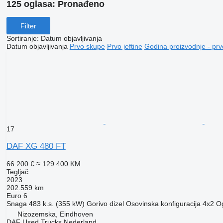
125 oglasa:
Pronađeno
Filter
Sortiranje
:
Datum objavljivanja
Datum objavljivanja
Prvo skupe
Prvo jeftine
Godina proizvodnje - prv
17
DAF XG 480 FT
66.200 €
≈ 129.400 KM
Tegljač
2023
202.559 km
Euro 6
Snaga
483 k.s. (355 kW)
Gorivo
dizel
Osovinska konfiguracija
4x2
Og
Nizozemska, Eindhoven
DAF Used Trucks Nederland