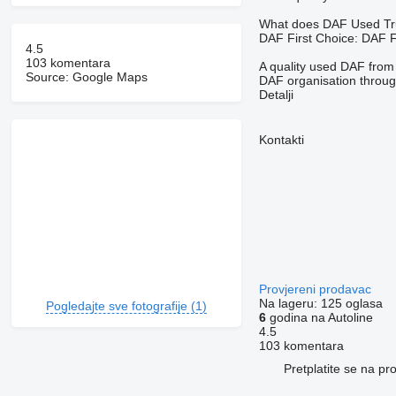
What does DAF Used Truc
DAF First Choice: DAF Fi
4.5
103 komentara
A quality used DAF from
Source: Google Maps
DAF organisation through
Detalji
Kontakti
Provjereni prodavac
Na lageru:
125 oglasa
Pogledajte sve fotografije (1)
6
godina na Autoline
4.5
103 komentara
Pretplatite se na p