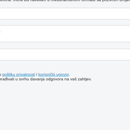
šu
politiku privatnosti
i
korisnički ugovor
.
brađivati ​​u svrhu davanja odgovora na vaš zahtjev.