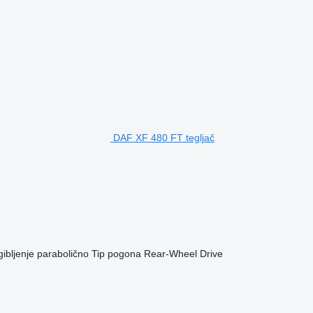
DAF XF 480 FT tegljač
ibljenje
parabolično
Tip pogona
Rear-Wheel Drive