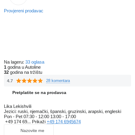
Provjereni prodavac
Na lageru:
33 oglasa
1
godina u Autoline
32
godina na tržištu
4.7
28 komentara
Pretplatite se na prodavca
Lika Lekishvili
Jezici:
ruski, njemački, španski, gruzinski, arapski, engleski
Pon - Pet
07:30 - 12:00 13:00 - 17:00
+49 174 69...
Prikaži
+49 174 6945674
Nazovite me