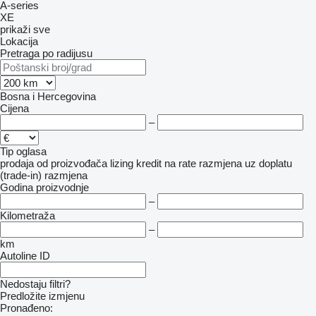
A-series
XE
prikaži sve
Lokacija
Pretraga po radijusu
Bosna i Hercegovina
Cijena
–
Tip oglasa
prodaja
od proizvođača
lizing
kredit
na rate
razmjena uz doplatu
(trade-in)
razmjena
Godina proizvodnje
–
Kilometraža
–
km
Autoline ID
Nedostaju filtri?
Predložite izmjenu
Pronađeno: