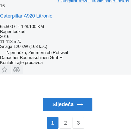
Caterpillar A920 Litronic bager točkaš
16
Caterpillar A920 Litronic
65.500 €
≈ 128.100 KM
Bager točkaš
2016
11.413 m/č
Snaga
120 kW (163 k.s.)
Njemačka, Zimmern ob Rottweil
Danacher Baumaschinen GmbH
Kontaktirajte prodavca
Sljedeća
2
3
1