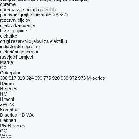
opreme
oprema za specijalna vozila
podrivači
grajferi
hidraulični čekići
rezervni dijelovi
dijelovi karoserije
brze spojnice
elektrike
drugi rezervni dijelovi za elektriku
industrijske opreme
električni generatori
rasvjetni tornjevi
Marka
CX
Caterpillar
308
317
319
324
390
775
920
963
972
973
M-series
Hamm
H-series
HM
Hitachi
ZW
ZX
Komatsu
D series
HD
WA
Liebherr
PR
R-series
OQ
Volvo