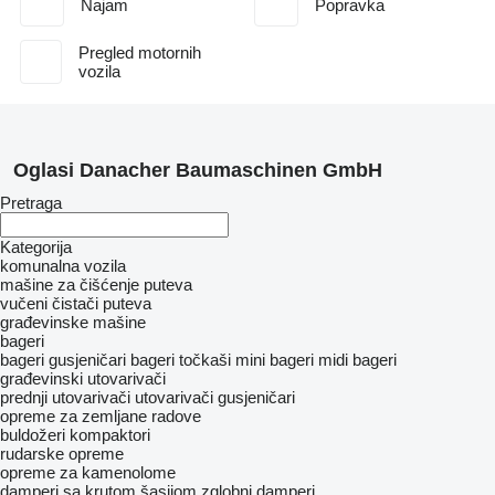
Najam
Popravka
Pregled motornih
vozila
Oglasi Danacher Baumaschinen GmbH
Pretraga
Kategorija
komunalna vozila
mašine za čišćenje puteva
vučeni čistači puteva​
građevinske mašine
bageri
bageri gusjeničari
bageri točkaši
mini bageri
midi bageri
građevinski utovarivači
prednji utovarivači
utovarivači gusjeničari
opreme za zemljane radove
buldožeri
kompaktori
rudarske opreme
opreme za kamenolome
damperi sa krutom šasijom
zglobni damperi