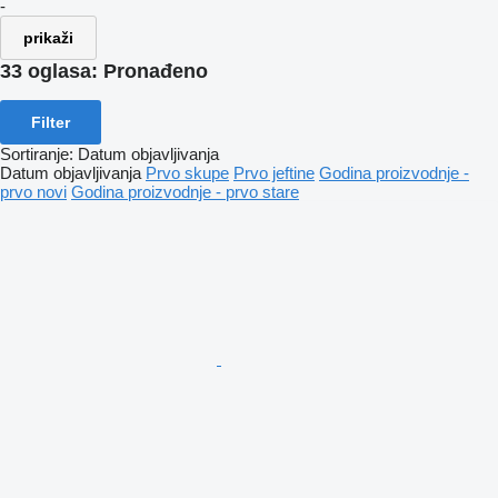
-
prikaži
33 oglasa:
Pronađeno
Filter
Sortiranje
:
Datum objavljivanja
Datum objavljivanja
Prvo skupe
Prvo jeftine
Godina proizvodnje -
prvo novi
Godina proizvodnje - prvo stare