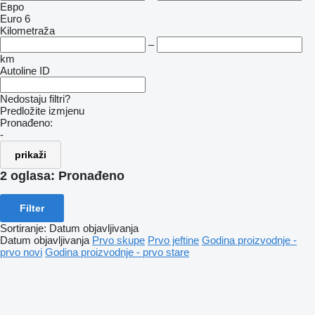
Евро
Euro 6
Kilometraža
–
km
Autoline ID
Nedostaju filtri?
Predložite izmjenu
Pronađeno:
-
prikaži
2 oglasa:
Pronađeno
Filter
Sortiranje
:
Datum objavljivanja
Datum objavljivanja
Prvo skupe
Prvo jeftine
Godina proizvodnje -
prvo novi
Godina proizvodnje - prvo stare