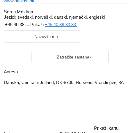
www.danlast.dk
Søren Møldrup
Jezici:
švedski, norveški, danski, njemački, engleski
+45 40 38 ...
Prikaži
+45 40 38 33 33
Nazovite me
Zatražite sastanak
Adresa
Danska, Centralni Jutland, DK-8700, Horsens, Vrondingvej 8A
Prikaži kartu