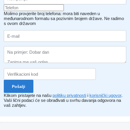
Molimo provjerite broj telefona: mora biti naveden u
međunarodnom formatu sa pozivnim brojem države.
Ne radimo
s ovom državom
Klikom pristajete na našu
politiku privatnosti
i
korisnički ugovor
.
Vaši lični podaci će se obrađivati ​​u svrhu davanja odgovora na
vaš zahtjev.