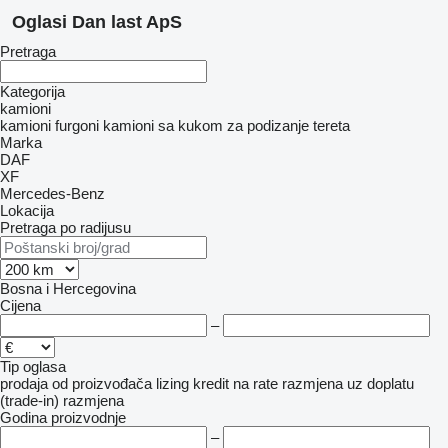
Oglasi Dan last ApS
Pretraga
Kategorija
kamioni
kamioni furgoni
kamioni sa kukom za podizanje tereta
Marka
DAF
XF
Mercedes-Benz
Lokacija
Pretraga po radijusu
Bosna i Hercegovina
Cijena
–
Tip oglasa
prodaja
od proizvođača
lizing
kredit
na rate
razmjena uz doplatu
(trade-in)
razmjena
Godina proizvodnje
–