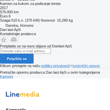
Kamion sa kukom za podizanje tereta
2017
576.000 km
Euro 6
Snaga
510 k.s. (375 kW)
Nosivost
15.280 kg
Danska, Horsens
Dan last ApS
Kontaktirajte prodavca
Pretplatite se na nove objave od Danlast ApS
Potpišite se
Klikom pristajete na našu
politiku privatnosti
i
korisnički ugovor
.
Pretražite opremu prodavca Dan last ApS u ovim kategorijama
Kamioni
Kompanija