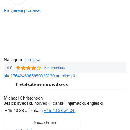
Provjereni prodavac
Na lageru:
2 oglasa
4.0
5 komentara
site1764246365950028130.autoline.dk
Pretplatite se na prodavca
Michael Christensen
Jezici:
švedski, norveški, danski, njemački, engleski
+45 40 38 ...
Prikaži
+45 40 38 34 34
Nazovite me