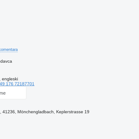
komentara
rodavca
 engleski
49 176 72187701
 me
n, 41236, Mönchengladbach, Keplerstrasse 19