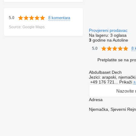
8 komentara
5.0
Source: Google Maps
Provjereni prodavac
Na lageru:
3 oglasa
3
godine na Autoline
8 
5.0
Pretplatite se na p
Abdulbaset Dech
Jezici:
arapski, njemački,
+49 176 721...
Prikaži
+
Nazovite
Adresa
Njemačka, Sjeverni Rej