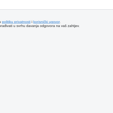
šu
politiku privatnosti
i
korisnički ugovor
.
brađivati ​​u svrhu davanja odgovora na vaš zahtjev.