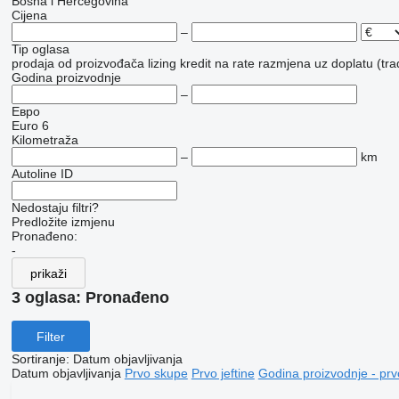
Bosna i Hercegovina
Cijena
–
Tip oglasa
prodaja
od proizvođača
lizing
kredit
na rate
razmjena uz doplatu (tra
Godina proizvodnje
–
Евро
Euro 6
Kilometraža
–
km
Autoline ID
Nedostaju filtri?
Predložite izmjenu
Pronađeno:
-
prikaži
3 oglasa:
Pronađeno
Filter
Sortiranje
:
Datum objavljivanja
Datum objavljivanja
Prvo skupe
Prvo jeftine
Godina proizvodnje - prv