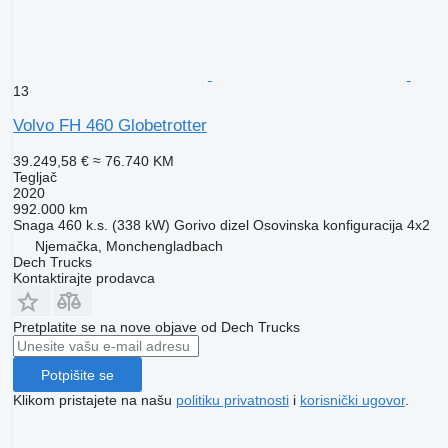
13
Volvo FH 460 Globetrotter
39.249,58 €
≈ 76.740 KM
Tegljač
2020
992.000 km
Snaga
460 k.s. (338 kW)
Gorivo
dizel
Osovinska konfiguracija
4x2
Njemačka, Monchengladbach
Dech Trucks
Kontaktirajte prodavca
Pretplatite se na nove objave od Dech Trucks
Potpišite se
Klikom pristajete na našu
politiku privatnosti
i
korisnički ugovor
.