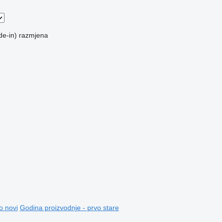
de-in)
razmjena
o novi
Godina proizvodnje - prvo stare