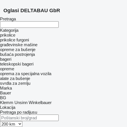
Oglasi DELTABAU GbR
Pretraga
Kategorija
prikolice
prikolice furgoni
građevinske mašine
opreme za bušenje
bušaća postrojenja
bageri
teleskopski bageri
opreme
oprema za specijalna vozila
alate za bušenje
svrdla za zemlju
Marka
Bauer
BG
Klemm
Unsinn
Winkelbauer
Lokacija
Pretraga po radijusu