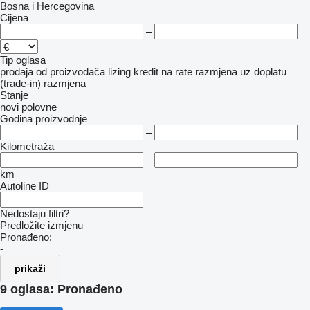
Bosna i Hercegovina
Cijena
–
Tip oglasa
prodaja
od proizvođača
lizing
kredit
na rate
razmjena uz doplatu
(trade-in)
razmjena
Stanje
novi
polovne
Godina proizvodnje
–
Kilometraža
–
km
Autoline ID
Nedostaju filtri?
Predložite izmjenu
Pronađeno:
-
prikaži
9 oglasa:
Pronađeno