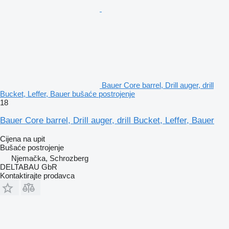
Bauer Core barrel, Drill auger, drill
Bucket, Leffer, Bauer bušaće postrojenje
18
Bauer Core barrel, Drill auger, drill Bucket, Leffer, Bauer
Cijena na upit
Bušaće postrojenje
Njemačka, Schrozberg
DELTABAU GbR
Kontaktirajte prodavca