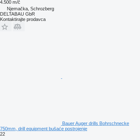
4.500 m/č
Njemačka, Schrozberg
DELTABAU GbR
Kontaktirajte prodavca
Bauer Auger drills Bohrschnecke
750mm, drill equipment bušaće postrojenje
22