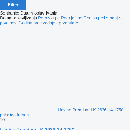
Filter
Sortiranje
:
Datum objavljivanja
Datum objavljivanja
Prvo skupe
Prvo jeftine
Godina proizvodnje -
prvo novi
Godina proizvodnje - prvo stare
Unsinn Premium LK 2636-14-1750
prikolica furgon
10
Unsinn Premium LK 2636-14-1750