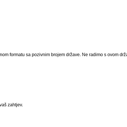
dnom formatu sa pozivnim brojem države.
Ne radimo s ovom dr
vaš zahtjev.