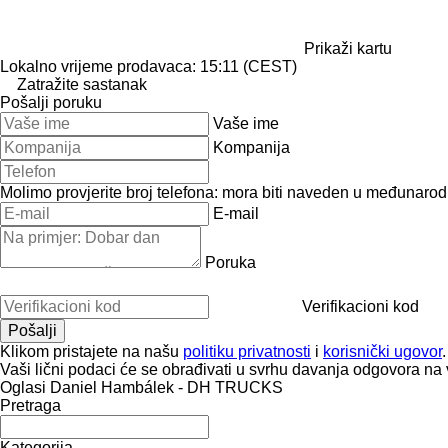
Prikaži kartu
Lokalno vrijeme prodavaca: 15:11 (CEST)
Zatražite sastanak
Pošalji poruku
Vaše ime
Kompanija
Molimo provjerite broj telefona: mora biti naveden u međunaro
E-mail
Poruka
Verifikacioni kod
Klikom pristajete na našu
politiku privatnosti
i
korisnički ugovor
.
Vaši lični podaci će se obrađivati ​​u svrhu davanja odgovora na 
Oglasi Daniel Hambálek - DH TRUCKS
Pretraga
Kategorija