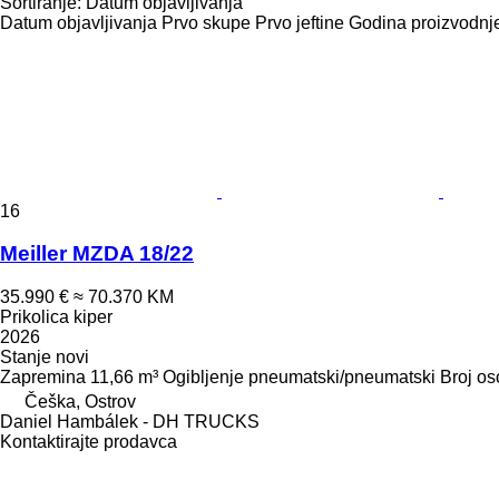
Sortiranje
:
Datum objavljivanja
Datum objavljivanja
Prvo skupe
Prvo jeftine
Godina proizvodnje
16
Meiller MZDA 18/22
35.990 €
≈ 70.370 KM
Prikolica kiper
2026
Stanje
novi
Zapremina
11,66 m³
Ogibljenje
pneumatski/pneumatski
Broj os
Češka, Ostrov
Daniel Hambálek - DH TRUCKS
Kontaktirajte prodavca