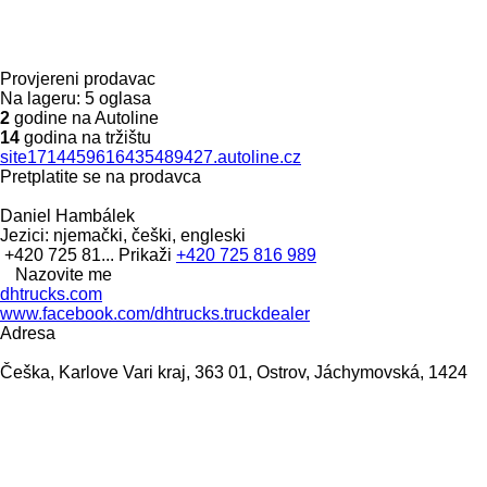
Provjereni prodavac
Na lageru:
5 oglasa
2
godine na Autoline
14
godina na tržištu
site1714459616435489427.autoline.cz
Pretplatite se na prodavca
Daniel Hambálek
Jezici:
njemački, češki, engleski
+420 725 81...
Prikaži
+420 725 816 989
Nazovite me
dhtrucks.com
www.facebook.com/dhtrucks.truckdealer
Adresa
Češka, Karlove Vari kraj, 363 01, Ostrov, Jáchymovská, 1424