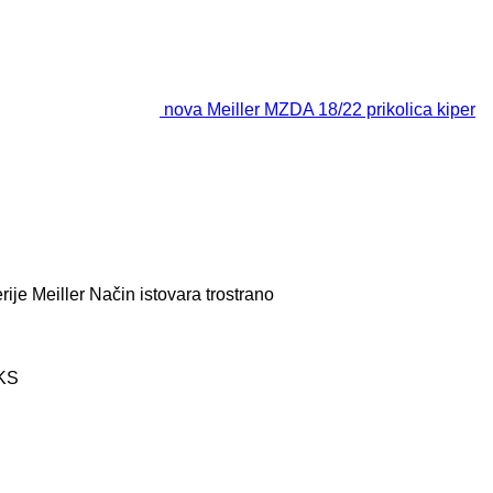
nova Meiller MZDA 18/22 prikolica kiper
rije
Meiller
Način istovara
trostrano
CKS