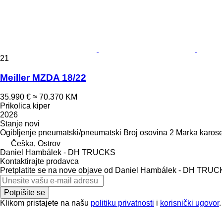
21
Meiller MZDA 18/22
35.990 €
≈ 70.370 KM
Prikolica kiper
2026
Stanje
novi
Ogibljenje
pneumatski/pneumatski
Broj osovina
2
Marka karose
Češka, Ostrov
Daniel Hambálek - DH TRUCKS
Kontaktirajte prodavca
Pretplatite se na nove objave od Daniel Hambálek - DH TRU
Potpišite se
Klikom pristajete na našu
politiku privatnosti
i
korisnički ugovor
.