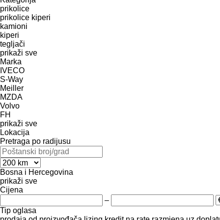
prikolice
prikolice kiperi
kamioni
kiperi
tegljači
prikaži sve
Marka
IVECO
S-Way
Meiller
MZDA
Volvo
FH
prikaži sve
Lokacija
Pretraga po radijusu
Bosna i Hercegovina
prikaži sve
Cijena
–
Tip oglasa
prodaja
od proizvođača
lizing
kredit
na rate
razmjena uz doplatu