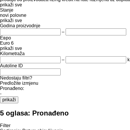
prikaži sve
Stanje
novi
polovne
prikaži sve
Godina proizvodnje
–
Евро
Euro 6
prikaži sve
Kilometraža
–
Autoline ID
Nedostaju filtri?
Predložite izmjenu
Pronađeno:
-
prikaži
5 oglasa:
Pronađeno
Filter