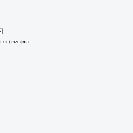
de-in)
razmjena