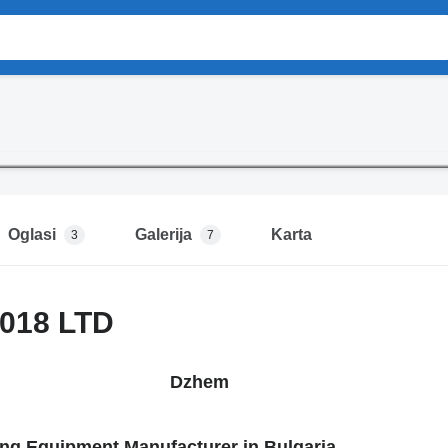
Oglasi
Galerija
Karta
3
7
018 LTD
zhem
ng Equipment Manufacturer in Bulgaria