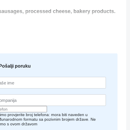
 sausages, processed cheese, bakery products.
omers earned by decades of good faith
nt that meets the most modern quality and
of the EU Safety Directives).
mer`s requirements.
Pošalji poruku
economic policy of the enterprise.
imo provjerite broj telefona: mora biti naveden u
unarodnom formatu sa pozivnim brojem države.
Ne
imo s ovom državom