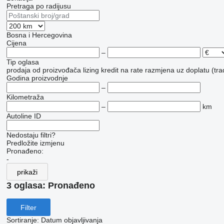
Pretraga po radijusu
Bosna i Hercegovina
Cijena
–
Tip oglasa
prodaja
od proizvođača
lizing
kredit
na rate
razmjena uz doplatu (tra
Godina proizvodnje
–
Kilometraža
–
km
Autoline ID
Nedostaju filtri?
Predložite izmjenu
Pronađeno:
-
prikaži
3 oglasa:
Pronađeno
Filter
Sortiranje
:
Datum objavljivanja