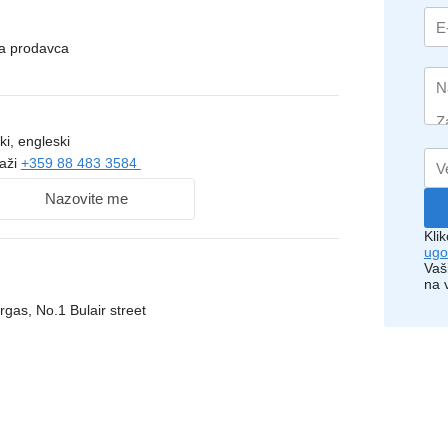
na prodavca
ki, engleski
kaži
+359 88 483 3584
Nazovite me
Kli
ugo
Vaš
na 
gas, No.1 Bulair street