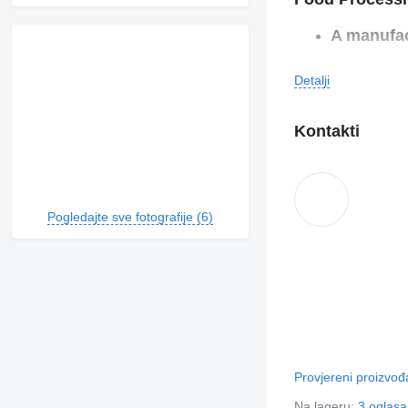
A manufac
Brand tha
Detalji
cooperati
Universal
Kontakti
safety re
Powerful 
Pogledajte sve fotografije (6)
Competitiv
Provjereni proizvo
Na lageru:
3 oglasa