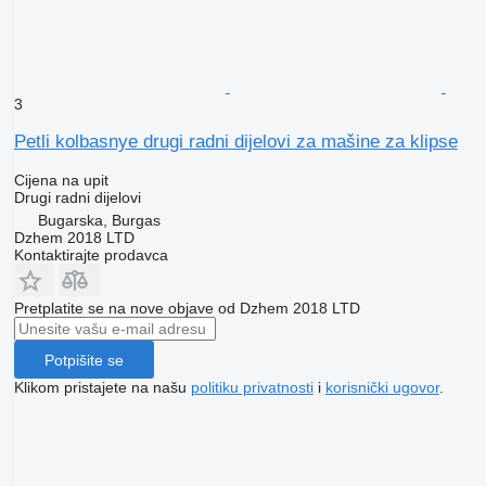
3
Petli kolbasnye drugi radni dijelovi za mašine za klipse
Cijena na upit
Drugi radni dijelovi
Bugarska, Burgas
Dzhem 2018 LTD
Kontaktirajte prodavca
Pretplatite se na nove objave od Dzhem 2018 LTD
Potpišite se
Klikom pristajete na našu
politiku privatnosti
i
korisnički ugovor
.