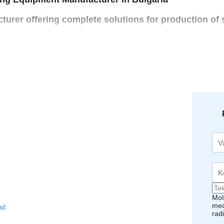
turer offering complete solutions for production of
t has received worldwide recognition, trust of cust
on.
, easy to maintain and reliable in operation equipme
quirements (ISO 9001-2015, CE marking, requirements 
development team, individual approach to the custo
e price resulting from the consistent financial and 
Mol
međ
đač
rad