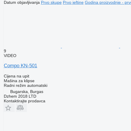
Datum objavljivanja
Prvo skupe
Prvo jeftine
Godina proizvodnje - prv
9
VIDEO
Compo KN-501
Cijena na upit
Mašina za klipse
Radni režim
automatski
Bugarska, Burgas
Dzhem 2018 LTD
Kontaktirajte prodavca