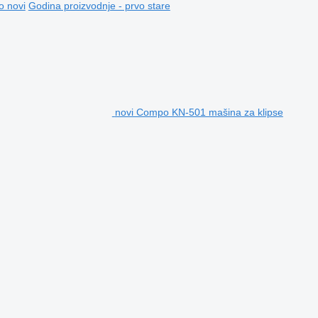
o novi
Godina proizvodnje - prvo stare
novi Compo KN-501 mašina za klipse