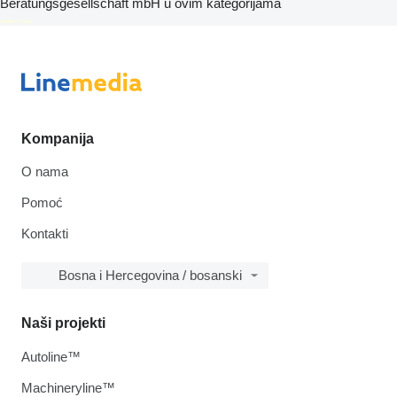
Beratungsgesellschaft mbH u ovim kategorijama
disallow-in-dsa
Kompanija
O nama
Pomoć
Kontakti
Bosna i Hercegovina / bosanski
Naši projekti
Autoline™
Machineryline™