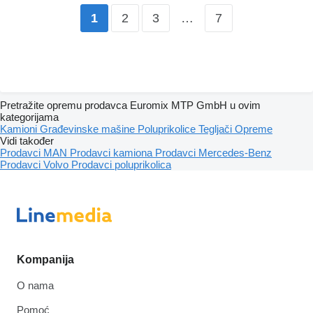
2
3
…
7
1
Pretražite opremu prodavca Euromix MTP GmbH u ovim
kategorijama
Kamioni
Građevinske mašine
Poluprikolice
Tegljači
Opreme
Vidi također
Prodavci MAN
Prodavci kamiona
Prodavci Mercedes-Benz
Prodavci Volvo
Prodavci poluprikolica
Kompanija
O nama
Pomoć