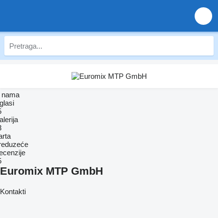
 nama
glasi
5
lerija
3
arta
reduzeće
ecenzije
5
Euromix MTP GmbH
Kontakti