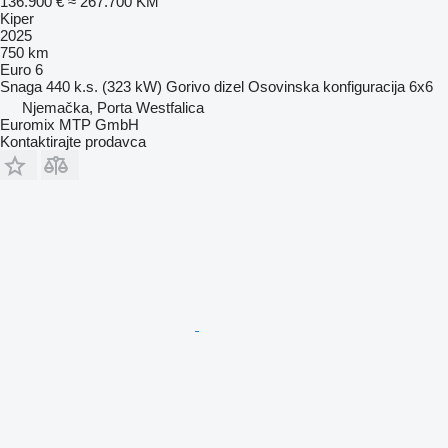
136.900 €
≈ 267.700 KM
Kiper
2025
750 km
Euro 6
Snaga
440 k.s. (323 kW)
Gorivo
dizel
Osovinska konfiguracija
6x6
Njemačka, Porta Westfalica
Euromix MTP GmbH
Kontaktirajte prodavca