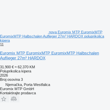
nova Euromix MTP EuromixMTP
EuromixMTP Halbschalen Auflieger 27m³ HARDOX poluprikolica
kipera
11
Euromix MTP EuromixMTP EuromixMTP Halbschalen
Auflieger 27m³ HARDOX
31.900 €
≈ 62.370 KM
Poluprikolica kipera
2026
Broj osovina
3
Njemačka, Porta Westfalica
Euromix MTP GmbH
Kontaktirajte prodavca