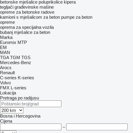
betonske mješalice
poluprikolice kipera
tegljači
građevinske mašine
opreme za betonske radove
kamioni s mješalicom za beton
pumpe za beton
opreme
oprema za specijalna vozila
bubanj mješalice za beton
Marka
Euromix MTP
EM
MAN
TGA
TGM
TGS
Mercedes-Benz
Arocs
Renault
C-series
K-series
Volvo
FMX
L-series
Lokacija
Pretraga po radijusu
Bosna i Hercegovina
Cijena
–