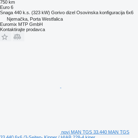
750 km
Euro 6
Snaga
440 k.s. (323 kW)
Gorivo
dizel
Osovinska konfiguracija
6x6
Njemačka, Porta Westfalica
Euromix MTP GmbH
Kontaktirajte prodavca
novi MAN TGS 33.440 MAN TGS
33.440 6x6 /3-Seiten- Kipper / HIAB 228-4 kiper