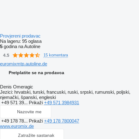
Provjereni prodavac
Na lageru:
95 oglasa
5
godina na Autoline
4.5
15 komentara
euromixmtp.autoline.de
Pretplatite se na prodavca
Denis Omeragic
Jezici:
hrvatski, turski, francuski, ruski, srpski, rumunski, poljski,
njemački, španski, engleski
+49 571 39...
Prikaži
+49 571 3984931
Nazovite me
+49 178 78...
Prikaži
+49 178 7800047
www.euromix.de
Zatražite sastanak