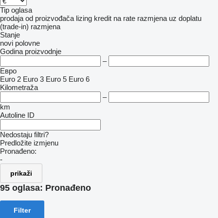
Tip oglasa
prodaja
od proizvođača
lizing
kredit
na rate
razmjena uz doplatu
(trade-in)
razmjena
Stanje
novi
polovne
Godina proizvodnje
–
Евро
Euro 2
Euro 3
Euro 5
Euro 6
Kilometraža
–
km
Autoline ID
Nedostaju filtri?
Predložite izmjenu
Pronađeno:
-
prikaži
95 oglasa:
Pronađeno
Filter