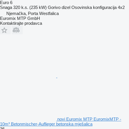
Euro 6
Snaga
320 k.s. (235 kW)
Gorivo
dizel
Osovinska konfiguracija
4x2
Njemačka, Porta Westfalica
Euromix MTP GmbH
Kontaktirajte prodavca
novi Euromix MTP EuromixMTP -
10m³ Betonmischer-Auflieger betonska mješalica
36