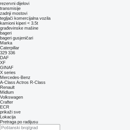
rezervni dijelovi
transmisije
zadnji mostovi
tegljači
komercijalna vozila
kamioni kiperi < 3.5t
građevinske mašine
bageri
bageri gusjeničari
Marka
Caterpillar
329
336
DAF
XF
GINAF
X series
Mercedes-Benz
A-Class
Actros
R-Class
Renault
Midlum
Volkswagen
Crafter
ECR
prikaži sve
Lokacija
Pretraga po radijusu