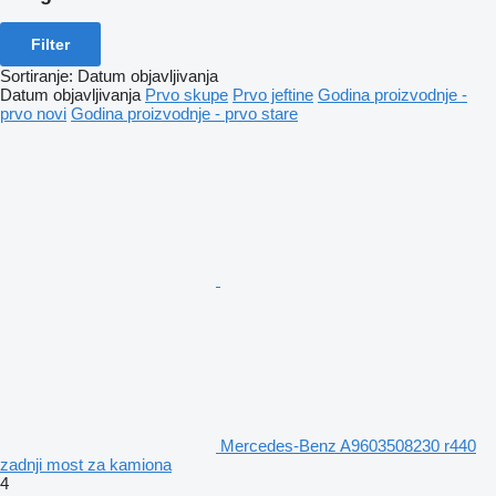
Filter
Sortiranje
:
Datum objavljivanja
Datum objavljivanja
Prvo skupe
Prvo jeftine
Godina proizvodnje -
prvo novi
Godina proizvodnje - prvo stare
Mercedes-Benz A9603508230 r440
zadnji most za kamiona
4