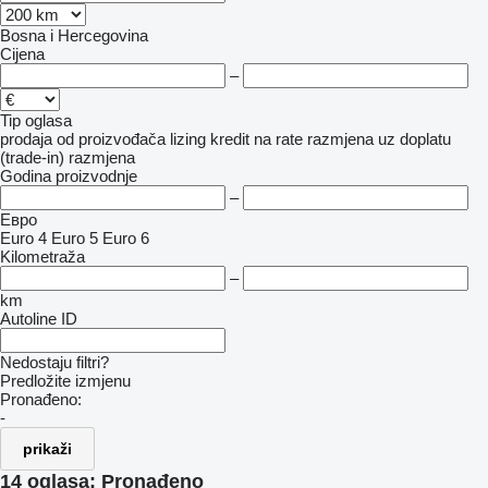
Bosna i Hercegovina
Cijena
–
Tip oglasa
prodaja
od proizvođača
lizing
kredit
na rate
razmjena uz doplatu
(trade-in)
razmjena
Godina proizvodnje
–
Евро
Euro 4
Euro 5
Euro 6
Kilometraža
–
km
Autoline ID
Nedostaju filtri?
Predložite izmjenu
Pronađeno:
-
prikaži
14 oglasa:
Pronađeno