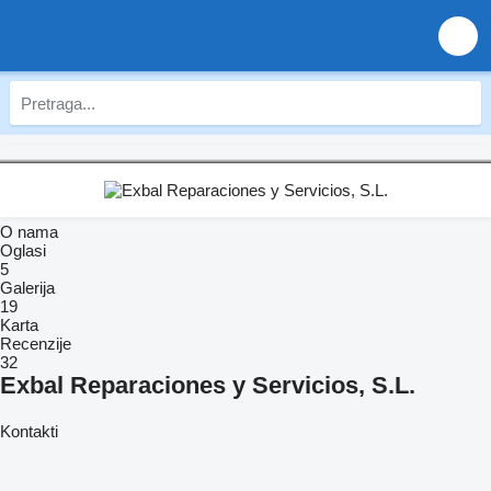
O nama
Oglasi
5
Galerija
19
Karta
Recenzije
32
Exbal Reparaciones y Servicios, S.L.
Kontakti