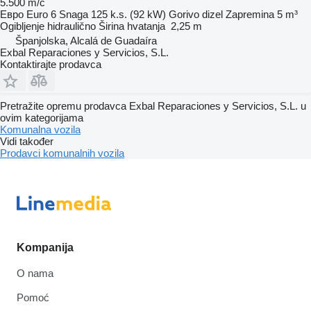
5.500 m/č
Евро
Euro 6
Snaga
125 k.s. (92 kW)
Gorivo
dizel
Zapremina
5 m³
Ogibljenje
hidraulično
Širina hvatanja
2,25 m
Španjolska, Alcalá de Guadaíra
Exbal Reparaciones y Servicios, S.L.
Kontaktirajte prodavca
Pretražite opremu prodavca Exbal Reparaciones y Servicios, S.L. u
ovim kategorijama
Komunalna vozila
Vidi također
Prodavci komunalnih vozila
Kompanija
O nama
Pomoć