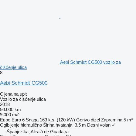
Aebi Schmidt CG500 vozilo za
čišćenje ulica
8
Aebi Schmidt CG500
Cijena na upit
Vozilo za čišćenje ulica
2018
50.000 km
9.000 m/č
Евро
Euro 6
Snaga
163 k.s. (120 kW)
Gorivo
dizel
Zapremina
5 m³
Ogibljenje
hidraulično
Širina hvatanja
3,5 m
Desni volan
✓
Španjolska, Alcalá de Guadaíra