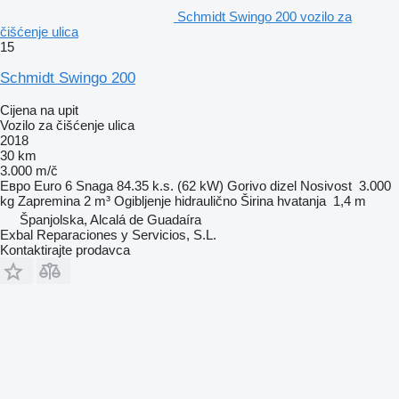
Schmidt Swingo 200 vozilo za
čišćenje ulica
15
Schmidt Swingo 200
Cijena na upit
Vozilo za čišćenje ulica
2018
30 km
3.000 m/č
Евро
Euro 6
Snaga
84.35 k.s. (62 kW)
Gorivo
dizel
Nosivost
3.000
kg
Zapremina
2 m³
Ogibljenje
hidraulično
Širina hvatanja
1,4 m
Španjolska, Alcalá de Guadaíra
Exbal Reparaciones y Servicios, S.L.
Kontaktirajte prodavca