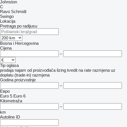
Johnston
C
Ravo
Schmidt
Swingo
Lokacija
Pretraga po radijusu
Bosna i Hercegovina
Cijena
–
Tip oglasa
prodaja
najam
od proizvođača
lizing
kredit
na rate
razmjena uz
doplatu (trade-in)
razmjena
Godina proizvodnje
–
Евро
Euro 5
Euro 6
Kilometraža
–
km
Autoline ID