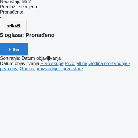
Nedostaju filtri?
Predložite izmjenu
Pronađeno:
-
prikaži
5 oglasa:
Pronađeno
Filter
Sortiranje
:
Datum objavljivanja
Datum objavljivanja
Prvo skupe
Prvo jeftine
Godina proizvodnje -
prvo novi
Godina proizvodnje - prvo stare