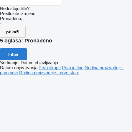
Nedostaju filtri?
Predložite izmjenu
Pronađeno:
-
prikaži
5 oglasa:
Pronađeno
Filter
Sortiranje
:
Datum objavljivanja
Datum objavljivanja
Prvo skupe
Prvo jeftine
Godina proizvodnje -
prvo novi
Godina proizvodnje - prvo stare