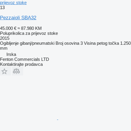
prijevoz stoke
13
Pezzaioli SBA32
45.000 €
≈ 87.980 KM
Poluprikolica za prijevoz stoke
2015
Ogibljenje
gibanj/pneumatski
Broj osovina
3
Visina petog točka
1.250
mm
Irska
Fenton Commercials LTD
Kontaktirajte prodavca