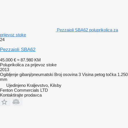
Pezzaioli SBA62 poluprikolica za
prijevoz stoke
24
Pezzaioli SBA62
45.000 €
≈ 87.980 KM
Poluprikolica za prijevoz stoke
2013
Ogibljenje
gibanj/pneumatski
Broj osovina
3
Visina petog točka
1.250
mm
Ujedinjeno Kraljevstvo, Kilsby
Fenton Commercials LTD
Kontaktirajte prodavca