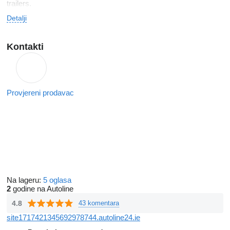
trailers.
Detalji
Kontakti
Provjereni prodavac
Na lageru:
5 oglasa
2
godine na Autoline
4.8
43 komentara
site1717421345692978744.autoline24.ie