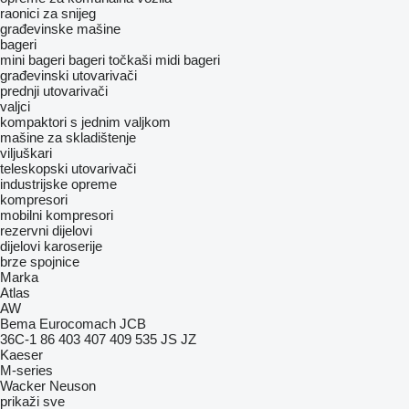
raonici za snijeg
građevinske mašine
bageri
mini bageri
bageri točkaši
midi bageri
građevinski utovarivači
prednji utovarivači
valjci
kompaktori s jednim valjkom
mašine za skladištenje
viljuškari
teleskopski utovarivači
industrijske opreme
kompresori
mobilni kompresori
rezervni dijelovi
dijelovi karoserije
brze spojnice
Marka
Atlas
AW
Bema
Eurocomach
JCB
36C-1
86
403
407
409
535
JS
JZ
Kaeser
M-series
Wacker Neuson
prikaži sve