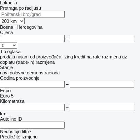
Lokacija
Pretraga po radijusu
Bosna i Hercegovina
Cijena
–
Tip oglasa
prodaja
najam
od proizvođača
lizing
kredit
na rate
razmjena uz
doplatu (trade-in)
razmjena
Stanje
novi
polovne
demonstraciona
Godina proizvodnje
–
Евро
Euro 5
Kilometraža
–
km
Autoline ID
Nedostaju filtri?
Predložite izmjenu