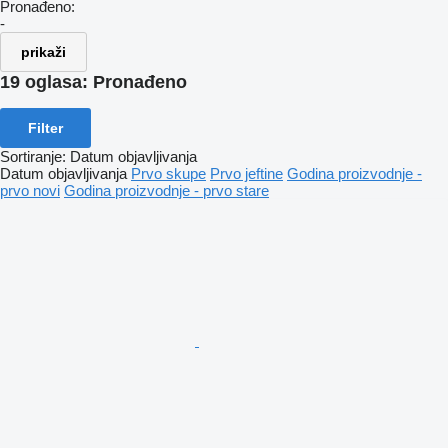
Pronađeno:
-
prikaži
19 oglasa:
Pronađeno
Filter
Sortiranje
:
Datum objavljivanja
Datum objavljivanja
Prvo skupe
Prvo jeftine
Godina proizvodnje -
prvo novi
Godina proizvodnje - prvo stare