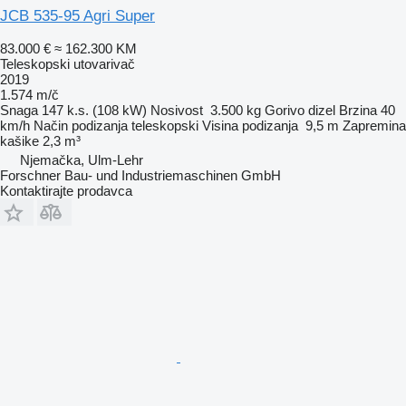
JCB 535-95 Agri Super
83.000 €
≈ 162.300 KM
Teleskopski utovarivač
2019
1.574 m/č
Snaga
147 k.s. (108 kW)
Nosivost
3.500 kg
Gorivo
dizel
Brzina
40
km/h
Način podizanja
teleskopski
Visina podizanja
9,5 m
Zapremina
kašike
2,3 m³
Njemačka, Ulm-Lehr
Forschner Bau- und Industriemaschinen GmbH
Kontaktirajte prodavca