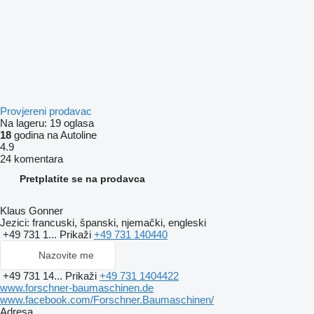
Provjereni prodavac
Na lageru:
19 oglasa
18
godina na Autoline
4.9
24 komentara
Pretplatite se na prodavca
Klaus Gonner
Jezici:
francuski, španski, njemački, engleski
+49 731 1...
Prikaži
+49 731 140440
Nazovite me
+49 731 14...
Prikaži
+49 731 1404422
www.forschner-baumaschinen.de
www.facebook.com/Forschner.Baumaschinen/
Adresa