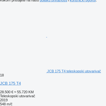
Klikom pristajete na našu
politiku privatnosti
i
korisnički ugovor
.
JCB 175 T4 teleskopski utovarivač
18
JCB 175 T4
28.500 €
≈ 55.720 KM
Teleskopski utovarivač
2019
548 m/č