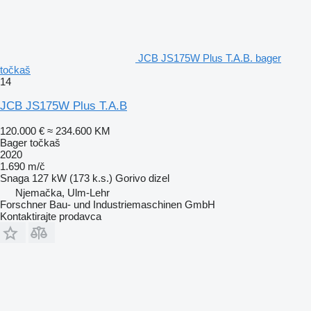
JCB JS175W Plus T.A.B. bager
točkaš
14
JCB JS175W Plus T.A.B
120.000 €
≈ 234.600 KM
Bager točkaš
2020
1.690 m/č
Snaga
127 kW (173 k.s.)
Gorivo
dizel
Njemačka, Ulm-Lehr
Forschner Bau- und Industriemaschinen GmbH
Kontaktirajte prodavca