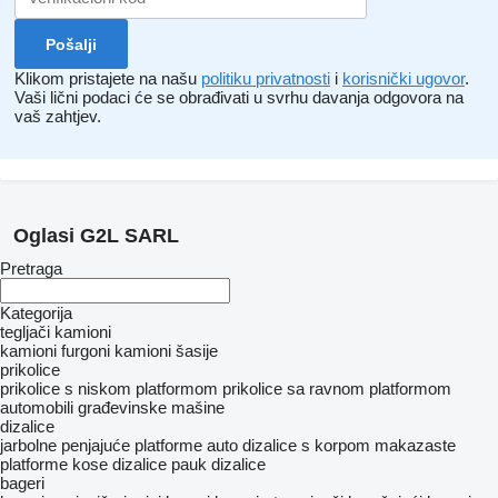
Klikom pristajete na našu
politiku privatnosti
i
korisnički ugovor
.
Vaši lični podaci će se obrađivati ​​u svrhu davanja odgovora na
vaš zahtjev.
Oglasi G2L SARL
Pretraga
Kategorija
tegljači
kamioni
kamioni furgoni
kamioni šasije
prikolice
prikolice s niskom platformom
prikolice sa ravnom platformom
automobili
građevinske mašine
dizalice
jarbolne penjajuće platforme
auto dizalice s korpom
makazaste
platforme
kose dizalice
pauk dizalice
bageri