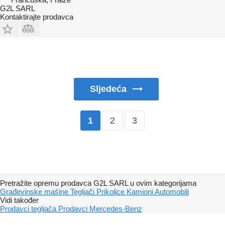
G2L SARL
Kontaktirajte prodavca
Sljedeća
2
3
1
Pretražite opremu prodavca G2L SARL u ovim kategorijama
Građevinske mašine
Tegljači
Prikolice
Kamioni
Automobili
Vidi također
Prodavci tegljača
Prodavci Mercedes-Benz