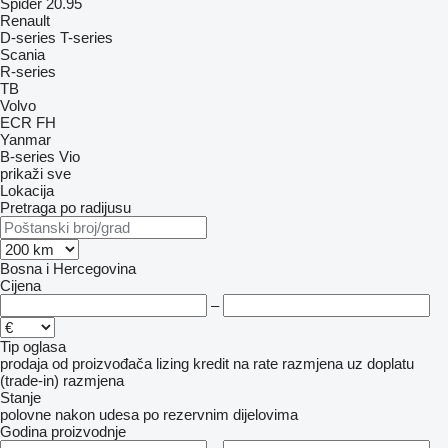
Spider 20.95
Renault
D-series
T-series
Scania
R-series
TB
Volvo
ECR
FH
Yanmar
B-series
Vio
prikaži sve
Lokacija
Pretraga po radijusu
Bosna i Hercegovina
Cijena
–
Tip oglasa
prodaja
od proizvođača
lizing
kredit
na rate
razmjena uz doplatu
(trade-in)
razmjena
Stanje
polovne
nakon udesa
po rezervnim dijelovima
Godina proizvodnje