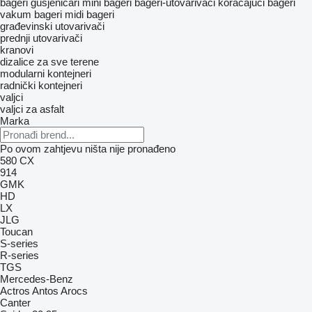
bageri gusjeničari
mini bageri
bageri-utovarivači
koračajući bageri
vakum bageri
midi bageri
građevinski utovarivači
prednji utovarivači
kranovi
dizalice za sve terene
modularni kontejneri
radnički kontejneri
valjci
valjci za asfalt
Marka
Po ovom zahtjevu ništa nije pronađeno
580
CX
914
GMK
HD
LX
JLG
Toucan
S-series
R-series
TGS
Mercedes-Benz
Actros
Antos
Arocs
Canter