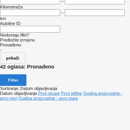
–
Kilometraža
–
km
Autoline ID
Nedostaju filtri?
Predložite izmjenu
Pronađeno:
-
prikaži
42 oglasa:
Pronađeno
Filter
Sortiranje
:
Datum objavljivanja
Datum objavljivanja
Prvo skupe
Prvo jeftine
Godina proizvodnje -
prvo novi
Godina proizvodnje - prvo stare