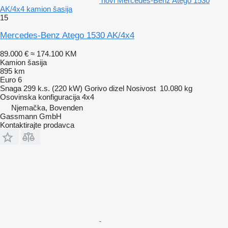
novi Mercedes-Benz Atego 1530
AK/4x4 kamion šasija
15
Mercedes-Benz Atego 1530 AK/4x4
89.000 €
≈ 174.100 KM
Kamion šasija
895 km
Euro 6
Snaga
299 k.s. (220 kW)
Gorivo
dizel
Nosivost
10.080 kg
Osovinska konfiguracija
4x4
Njemačka, Bovenden
Gassmann GmbH
Kontaktirajte prodavca