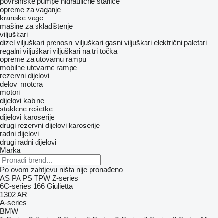
površinske pumpe
hidraulične stanice
opreme za vaganje
kranske vage
mašine za skladištenje
viljuškari
dizel viljuškari
prenosni viljuškari
gasni viljuškari
električni paletari
regalni viljuškari
viljuškari na tri točka
opreme za utovarnu rampu
mobilne utovarne rampe
rezervni dijelovi
delovi motora
motori
dijelovi kabine
staklene rešetke
dijelovi karoserije
drugi rezervni dijelovi karoserije
radni dijelovi
drugi radni dijelovi
Marka
Po ovom zahtjevu ništa nije pronađeno
AS
PA
PS
TPW
Z-series
6C-series
166
Giulietta
1302
AR
A-series
BMW