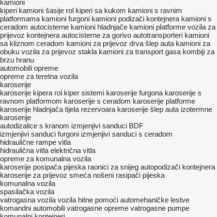
kamioni
kiperi
kamioni šasije
rol kiperi sa kukom
kamioni s ravnim
platformama
kamioni furgoni
kamioni podizači kontejnera
kamioni s
ceradom
autocisterne
kamioni hladnjače
kamioni platforme
vozila za
prijevoz kontejnera
autocisterne za gorivo
autotransporteri
kamioni
sa kliznom ceradom
kamioni za prijevoz drva
šlep auta
kamioni za
obuku
vozila za prijevoz stakla
kamioni za transport gasa
kombiji za
brzu hranu
automobili
opreme
оpremе za teretna vozila
karoserije
karoserije kipera
rol kiper sistemi
karoserije furgona
karoserije s
ravnom platformom
karoserije s ceradom
karoserije platforme
karoserije hladnjača
tijela rezervoara
karoserije šlep auta
izotermne
karoserije
autodizalice s kranom
izmjenjivi sanduci BDF
izmjenjivi sanduci furgoni
izmjenjivi sanduci s ceradom
hidraulične rampe
vitla
hidraulična vitla
električna vitla
opreme za komunalna vozila
karoserije posipača pijeska
raonici za snijeg
autopodizači kontejnera
karoserije za prijevoz smeća
nošeni rasipači pijeska
komunalna vozila
spasilačka vozila
vatrogasna vozila
vozila hitne pomoći
automehaničke lestve
komandni automobili
vatrogasne opreme
vatrogasne pumpe
komunalni kontejneri