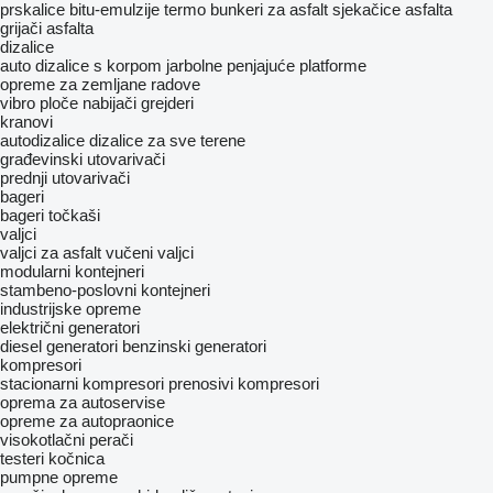
prskalice bitu-emulzije
termo bunkeri za asfalt
sјekačice asfalta
grijači asfalta
dizalice
auto dizalice s korpom
jarbolne penjajuće platforme
opreme za zemljane radove
vibro ploče
nabijači
grejderi
kranovi
autodizalice
dizalice za sve terene
građevinski utovarivači
prednji utovarivači
bageri
bageri točkaši
valjci
valjci za asfalt
vučeni valjci
modularni kontejneri
stambeno-poslovni kontejneri
industrijske opreme
električni generatori
diesel generatori
benzinski generatori
kompresori
stacionarni kompresori
prenosivi kompresori
oprema za autoservise
opreme za autopraonice
visokotlačni perači
testeri kočnica
pumpne opreme