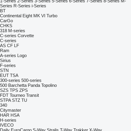
1-Series
2-Series
3-Series
5-Series
6-Series
7-Series
8-Series
M-
Series
R-Series
i-Series
BT
Continental
Eight
MK VI
Turbo
CarGo
CHKS
318
M-series
C-series
Corvette
C-series
AS
CF
LF
Ram
A-series
Logo
Sirius
F-series
STN
EUT
TSA
300-series
500-series
500
Barchetta
Panda
Topolino
SZS
TPS
ZPS
FDT
Tourneo
Transit
STPA
STZ
TU
340
Citymaster
HAR
HSA
H-series
IVECO
Daily
EuroCargo
S-Way
Stralis
T-Way
Trakker
X-Way