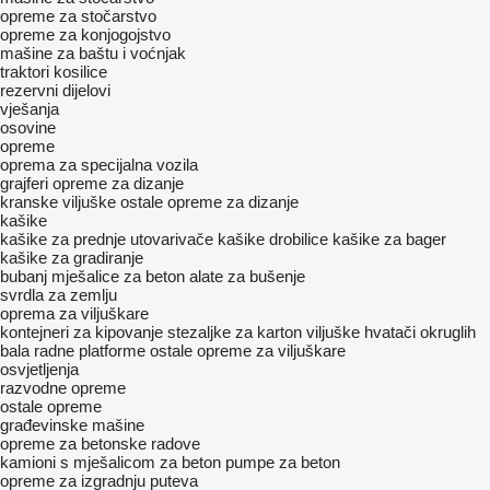
opreme za stočarstvo
opreme za konjogojstvo
mašine za baštu i voćnjak
traktori kosilice
rezervni dijelovi
vješanja
osovine
opreme
oprema za specijalna vozila
grajferi
opreme za dizanje
kranske viljuške
ostale opreme za dizanje
kašike
kašike za prednje utovarivače
kašike drobilice
kašike za bager
kašike za gradiranje
bubanj mješalice za beton
alate za bušenje
svrdla za zemlju
oprema za viljuškare
kontejneri za kipovanje
stezaljke za karton
viljuške
hvatači okruglih
bala
radne platforme
ostale opreme za viljuškare
osvjetljenja
razvodne opreme
ostale opreme
građevinske mašine
opreme za betonske radove
kamioni s mješalicom za beton
pumpe za beton
opreme za izgradnju puteva