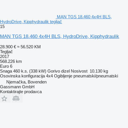
MAN TGS 18.460 4x4H BLS,
HydroDrive, Kipphydraulik tegljač
15
MAN TGS 18.460 4x4H BLS, HydroDrive, Kipphydraulik
28.900 €
≈ 56.520 KM
Tegljač
2017
568.226 km
Euro 6
Snaga
460 k.s. (338 kW)
Gorivo
dizel
Nosivost
10.130 kg
Osovinska konfiguracija
4x4
Ogibljenje
pneumatski/pneumatski
Njemačka, Bovenden
Gassmann GmbH
Kontaktirajte prodavca