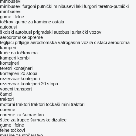
minibusevi
minibusevi furgoni
putnički minibusevi
laki furgoni
teretno-putnički
minibusevi
gume i felne
točkovi
gume za kamione
ostala
autobusi
školski autobusi
prigradski autobusi
turistički vozovi
aerodromske opreme
tegljači prtljage
aerodromska vatrogasna vozila
čistači aerodroma
kamperi
kuće na točkovima
kamperi kombi
kontejneri
teretni kontejneri
kontejneri 20 stopa
rezervoar-kontejneri
rezervoar-kontejneri 20 stopa
vodeni transport
čamci
traktori
motorni traktori
traktori točkaši
mini traktori
opreme
opreme za šumarstvo
štice za trupce
šumarske dizalice
gume i felne
felne
točkovi
mašine za stočarstvo