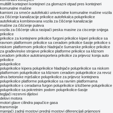
multilift kontejneri
kontejneri za glomazni otpad
pres kontejneri
komunalne mašine
kamioni za smeće
autofekalci
univerzalne komunalne mašine
vozila
za čišćenje kanalizacije
prikolice autofekalca
poluprikolice
autofekalca
kombinovana vozila za čišćenje kanalizacije
mašine za čišćenje puteva
vozila za čišćenje ulica
rasipači peska
masine za ciscenje snijega
prikolice
prikolice za kontejnere
prikolice furgoni
prikolice kiperi
prikolice sa
ravnom platformom
prikolice sa ceradom
prikolice šasije
prikolice s
niskom platformom
prikolice hladnjače
šumarske prikolice
prikolice
za građevinske strojeve
prikolice platforme
prikolice sa kliznom
ceradom
prikolice autotransportera
prikolice za prijevoz konja
auto
prikolice
poluprikolice
poluprikolice kipera
poluprikolice hladnjače
poluprikolice sa niskom
platformom
poluprikolice sa kliznom ceradom
poluprikolice za revoz
drva
betonske mješalice
poluprikolice za prijevoz kontejnera
poluprikolice platforme
poluprikolice sa ravnim platformama
poluprikolice s ceradama
furgon poluprikolice
izložbene poluprikolice
poluprikolice sa pokretnim podom
poluprikolice-šasije
tegljači
rezervni dijelovi
delovi motora
motori
glave cilindra
papučice gasa
transmisije
mjenjači
zadnji mostovi
prednji mostovi
diferencijali
prijenosni