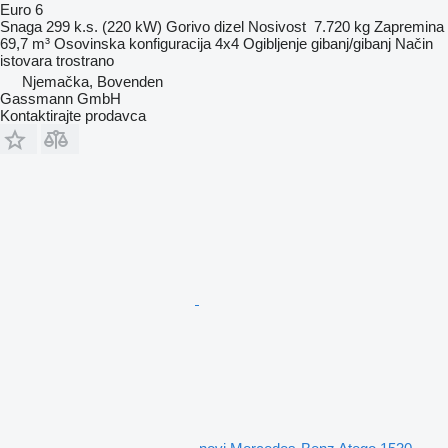
Euro 6
Snaga
299 k.s. (220 kW)
Gorivo
dizel
Nosivost
7.720 kg
Zapremina
69,7 m³
Osovinska konfiguracija
4x4
Ogibljenje
gibanj/gibanj
Način
istovara
trostrano
Njemačka, Bovenden
Gassmann GmbH
Kontaktirajte prodavca