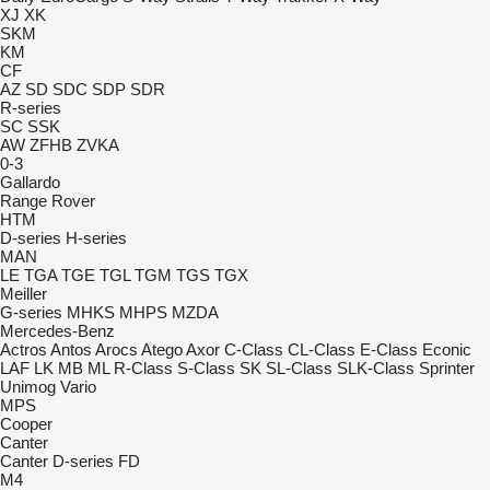
XJ
XK
SKM
KM
CF
AZ
SD
SDC
SDP
SDR
R-series
SC
SSK
AW
ZFHB
ZVKA
0-3
Gallardo
Range Rover
HTM
D-series
H-series
MAN
LE
TGA
TGE
TGL
TGM
TGS
TGX
Meiller
G-series
MHKS
MHPS
MZDA
Mercedes-Benz
Actros
Antos
Arocs
Atego
Axor
C-Class
CL-Class
E-Class
Econic
LAF
LK
MB
ML
R-Class
S-Class
SK
SL-Class
SLK-Class
Sprinter
Unimog
Vario
MPS
Cooper
Canter
Canter
D-series
FD
M4