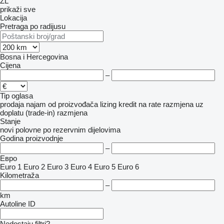
ZL
prikaži sve
Lokacija
Pretraga po radijusu
Bosna i Hercegovina
Cijena
–
Tip oglasa
prodaja
najam
od proizvođača
lizing
kredit
na rate
razmjena uz
doplatu (trade-in)
razmjena
Stanje
novi
polovne
po rezervnim dijelovima
Godina proizvodnje
–
Евро
Euro 1
Euro 2
Euro 3
Euro 4
Euro 5
Euro 6
Kilometraža
–
km
Autoline ID
Nedostaju filtri?