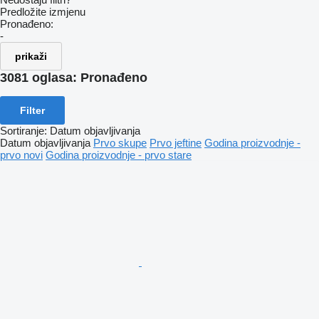
Predložite izmjenu
Pronađeno:
-
prikaži
3081 oglasa:
Pronađeno
Filter
Sortiranje
:
Datum objavljivanja
Datum objavljivanja
Prvo skupe
Prvo jeftine
Godina proizvodnje -
prvo novi
Godina proizvodnje - prvo stare