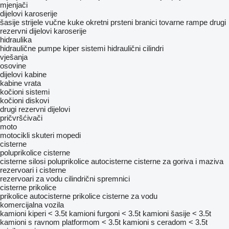
mjenjači
dijelovi karoserije
šasije
strijele
vučne kuke
okretni prsteni
branici
tovarne rampe
drugi
rezervni dijelovi karoserije
hidraulika
hidraulične pumpe
kiper sistemi
hidraulični cilindri
vješanja
osovine
dijelovi kabine
kabine
vrata
kočioni sistemi
kočioni diskovi
drugi rezervni dijelovi
pričvršćivači
moto
motocikli
skuteri
mopedi
cisterne
poluprikolice cisterne
cisterne silosi
poluprikolice autocisterne
cisterne za goriva i maziva
rezervoari i cisterne
rezervoari za vodu
cilindrični spremnici
cisterne prikolice
prikolice autocisterne
prikolice cisterne za vodu
komercijalna vozila
kamioni kiperi < 3.5t
kamioni furgoni < 3.5t
kamioni šasije < 3.5t
kamioni s ravnom platformom < 3.5t
kamioni s ceradom < 3.5t