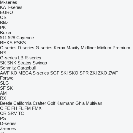
M-series
KA
T-series
EURO
OS
Blitz
PK
Boxer
911
928
Cayenne
RHKS
RSBS
C-series
D-series
G-series
Kerax
Maxity
Midliner
Midlum
Premium
NS
G-series
LB
R-series
SK
SNK
Stratos
Swingo
Schmitz Cargobull
AWF
KO
MEGA
S-series
SGF
SKI
SKO
SPR
ZKI
ZKO
ZWF
Fortwo
SLG
SF
SK
AM
RX
Beetle
California
Crafter
Golf
Karmann Ghia
Multivan
C
FE
FH
FL
FM
FMX
CR
SRV
TC
PS
D-series
Z-series