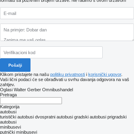
formatu sa pozivnim brojem države.
Ne radimo s ovom državom
Klikom pristajete na našu
politiku privatnosti
i
korisnički ugovor
.
Vaši lični podaci će se obrađivati ​​u svrhu davanja odgovora na vaš
zahtjev.
Oglasi Walter Gerber Omnibushandel
Pretraga
Kategorija
autobusi
turistički autobusi
dvospratni autobusi
gradski autobusi
prigradski
autobusi
minibusevi
putnički minibusevi