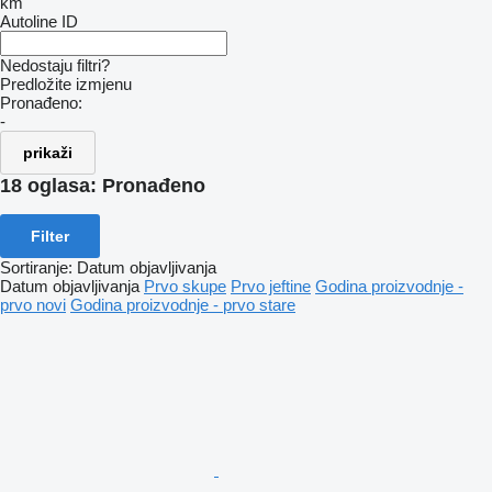
km
Autoline ID
Nedostaju filtri?
Predložite izmjenu
Pronađeno:
-
prikaži
18 oglasa:
Pronađeno
Filter
Sortiranje
:
Datum objavljivanja
Datum objavljivanja
Prvo skupe
Prvo jeftine
Godina proizvodnje -
prvo novi
Godina proizvodnje - prvo stare