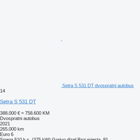
Setra S 531 DT dvospratni autobus
14
Setra S 531 DT
388.000 €
≈ 758.600 KM
Dvospratni autobus
2021
265.000 km
Euro 6
Snaga
510 k.s. (375 kW)
Gorivo
dizel
Broj mjesta
81