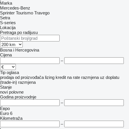
Marka
Mercedes-Benz
Sprinter
Tourismo
Travego
Setra
S-series
Lokacija
Pretraga po radijusu
Bosna i Hercegovina
Cijena
–
Tip oglasa
prodaja
od proizvođača
lizing
kredit
na rate
razmjena uz doplatu
(trade-in)
razmjena
Stanje
novi
polovne
Godina proizvodnje
–
Евро
Euro 6
Kilometraža
–