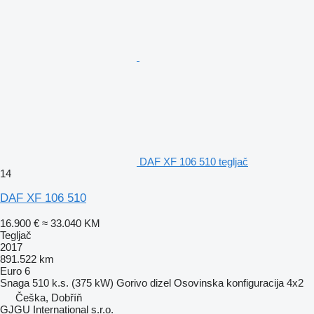
DAF XF 106 510 tegljač
14
DAF XF 106 510
16.900 €
≈ 33.040 KM
Tegljač
2017
891.522 km
Euro 6
Snaga
510 k.s. (375 kW)
Gorivo
dizel
Osovinska konfiguracija
4x2
Češka, Dobříň
GJGU International s.r.o.