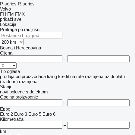
P-series
R-series
Volvo
FH
FM
FMX
prikaži sve
Lokacija
Pretraga po radijusu
Bosna i Hercegovina
Cijena
–
Tip oglasa
prodaja
od proizvođača
lizing
kredit
na rate
razmjena uz doplatu
(trade-in)
razmjena
Stanje
novi
polovne
s defektom
Godina proizvodnje
–
Евро
Euro 2
Euro 3
Euro 5
Euro 6
Kilometraža
–
km