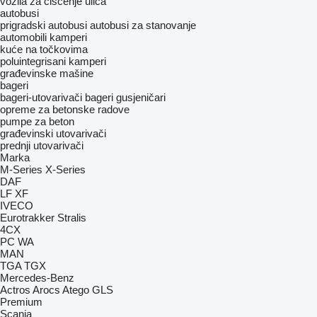
vozila za čišćenje ulica
autobusi
prigradski autobusi
autobusi za stanovanje
automobili
kamperi
kuće na točkovima
poluintegrisani kamperi
građevinske mašine
bageri
bageri-utovarivači
bageri gusjeničari
opreme za betonske radove
pumpe za beton
građevinski utovarivači
prednji utovarivači
Marka
M-Series
X-Series
DAF
LF
XF
IVECO
Eurotrakker
Stralis
4CX
PC
WA
MAN
TGA
TGX
Mercedes-Benz
Actros
Arocs
Atego
GLS
Premium
Scania