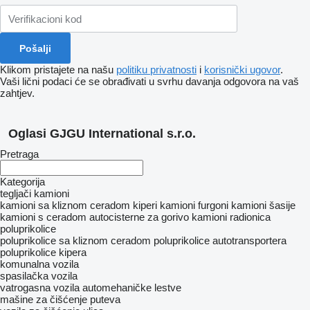
Klikom pristajete na našu
politiku privatnosti
i
korisnički ugovor
.
Vaši lični podaci će se obrađivati ​​u svrhu davanja odgovora na vaš
zahtjev.
Oglasi GJGU International s.r.o.
Pretraga
Kategorija
tegljači
kamioni
kamioni sa kliznom ceradom
kiperi
kamioni furgoni
kamioni šasije
kamioni s ceradom
autocisterne za gorivo
kamioni radionica
poluprikolice
poluprikolice sa kliznom ceradom
poluprikolice autotransportera
poluprikolice kipera
komunalna vozila
spasilačka vozila
vatrogasna vozila
automehaničke lestve
mašine za čišćenje puteva