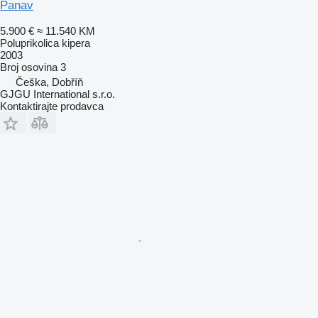
Panav
5.900 €
≈ 11.540 KM
Poluprikolica kipera
2003
Broj osovina
3
Češka, Dobříň
GJGU International s.r.o.
Kontaktirajte prodavca