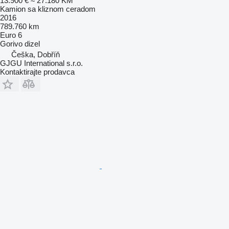
13.900 €
≈ 27.180 KM
Kamion sa kliznom ceradom
2016
789.760 km
Euro 6
Gorivo
dizel
Češka, Dobříň
GJGU International s.r.o.
Kontaktirajte prodavca