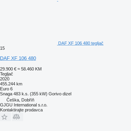
DAF XF 106 480 tegljač
15
DAF XF 106 480
29.900 €
≈ 58.460 KM
Tegljač
2020
455.244 km
Euro 6
Snaga
483 k.s. (355 kW)
Gorivo
dizel
Češka, Dobříň
GJGU International s.r.o.
Kontaktirajte prodavca