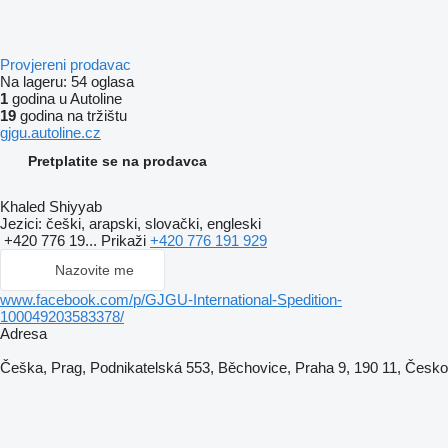
Provjereni prodavac
Na lageru:
54 oglasa
1
godina u Autoline
19
godina na tržištu
gjgu.autoline.cz
Pretplatite se na prodavca
Khaled Shiyyab
Jezici:
češki, arapski, slovački, engleski
+420 776 19...
Prikaži
+420 776 191 929
Nazovite me
www.facebook.com/p/GJGU-International-Spedition-
100049203583378/
Adresa
Češka, Prag, Podnikatelská 553, Běchovice, Praha 9, 190 11, Česko