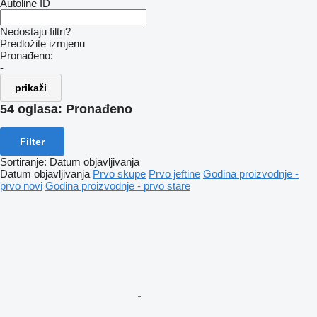
Autoline ID
Nedostaju filtri?
Predložite izmjenu
Pronađeno:
-
prikaži
54 oglasa:
Pronađeno
Filter
Sortiranje
:
Datum objavljivanja
Datum objavljivanja
Prvo skupe
Prvo jeftine
Godina proizvodnje -
prvo novi
Godina proizvodnje - prvo stare