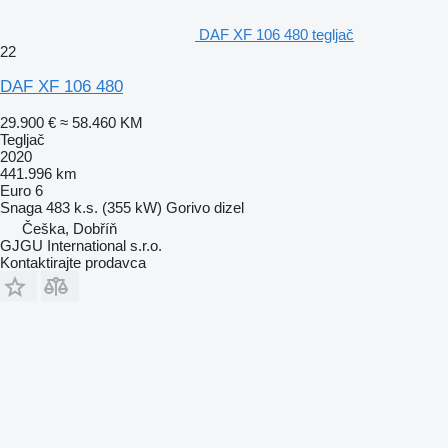
DAF XF 106 480 tegljač
22
DAF XF 106 480
29.900 €
≈ 58.460 KM
Tegljač
2020
441.996 km
Euro 6
Snaga
483 k.s. (355 kW)
Gorivo
dizel
Češka, Dobříň
GJGU International s.r.o.
Kontaktirajte prodavca