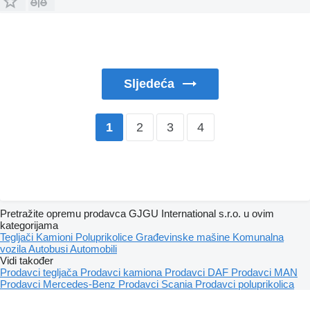
Sljedeća
2
3
4
1
Pretražite opremu prodavca GJGU International s.r.o. u ovim
kategorijama
Tegljači
Kamioni
Poluprikolice
Građevinske mašine
Komunalna
vozila
Autobusi
Automobili
Vidi također
Prodavci tegljača
Prodavci kamiona
Prodavci DAF
Prodavci MAN
Prodavci Mercedes-Benz
Prodavci Scania
Prodavci poluprikolica