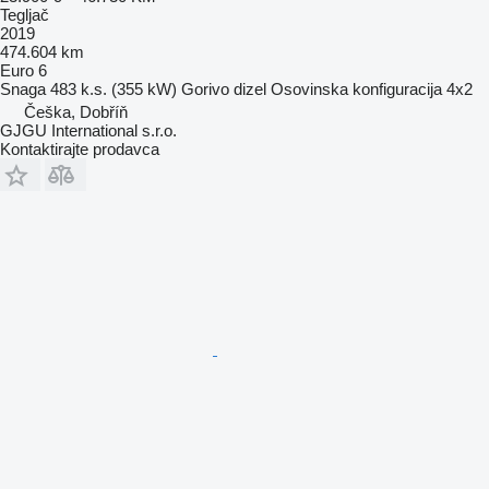
Tegljač
2019
474.604 km
Euro 6
Snaga
483 k.s. (355 kW)
Gorivo
dizel
Osovinska konfiguracija
4x2
Češka, Dobříň
GJGU International s.r.o.
Kontaktirajte prodavca