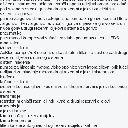
ožičenja
instrument table
pretvarači napona
releji
tahometri
prekidači
pod volanom
svećie grejača
drugi rezervni dijelovi za elektriku
sistemi za goriva
pumpe za gorivo
dizne
visokopritisne pumpe za gorivo
kućišta filtera
za gorivo
filteri za gorivo
razvodnici goriva
crijeva za gorivo
senzori
nivoa goriva
drugi rezervni dijelovi sistema za gorivo
pneumatikе
pneumatski kompresori
sušači vazduha
pneumatski ventili
EBS
modulatori
izduvni sistemi
AdBlue pumpe
AdBlue senzori
katalizatori
filteri za čestice čađi
drugi
rezervni dijelovi izduvnog sistema
sistemi hlađenja
pumpe za hlađenje motora
visko spojnice ventilatora
cijevni priključci
radijatori za hlađenje motora
drugi rezervni dijelovi sistema za
hlađenje
kočioni sistemi
izduvne kočnice
glavni kocioni ventili
drugi rezervni dijelovi kočionog
sistema
transmisije
retarderi
mjenjači
radni cilindri kvačila
drugi rezervni dijelovi
transmisije
dijelovi kabine
klima uređaji i rezervni dijelovi
klima kompresori
filteri kabine
auto grijači
drugi rezervni dijelovi kabine