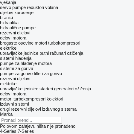
vješanja
servo pumpe
reduktori volana
dijelovi karoserije
branici
hidraulika
hidraulične pumpe
rezervni dijelovi
delovi motora
bregastе osovinе
motori
turbokompresori
elektrike
upravljačke jedinice
putni računari
ožičenja
sistemi hlađenja
pumpe za hlađenje motora
sistemi za goriva
pumpe za gorivo
filteri za gorivo
rezervni dijelovi
elektrike
upravljačke jedinice
starteri
generatori
ožičenja
delovi motora
motori
turbokompresori
kolektori
izduvni sistemi
drugi rezervni dijelovi izduvnog sistema
Marka
Po ovom zahtjevu ništa nije pronađeno
4-Series
7-Series