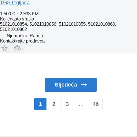
TGS tegljača
1.500 €
≈ 2.933 KM
Koljenasto vratilo
51021010854, 51021010856, 51021010855, 51021010860,
51021010862
Njemačka, Ramin
Kontaktirajte prodavca
Sljedeća
2
3
…
46
1