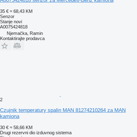
A0075424818 senzor za Mercedes-Benz kamiona
35 €
≈ 68,43 KM
Senzor
Stanje
novi
A0075424818
Njemačka, Ramin
Kontaktirajte prodavca
2
Czujnik temperatury spalin MAN 81274210264 za MAN
kamiona
30 €
≈ 58,66 KM
Drugi rezervni dio izduvnog sistema