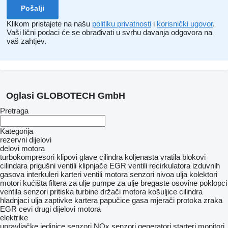
Klikom pristajete na našu
politiku privatnosti
i
korisnički ugovor
.
Vaši lični podaci će se obrađivati ​​u svrhu davanja odgovora na
vaš zahtjev.
Oglasi GLOBOTECH GmbH
Pretraga
Kategorija
rezervni dijelovi
delovi motora
turbokompresori
klipovi
glave cilindra
koljenasta vratila
blokovi
cilindara
prigušni ventili
klipnjače
EGR ventili
recirkulatora izduvnih
gasova
interkuleri
karteri
ventili motora
senzori nivoa ulja
kolektori
motori
kućišta filtera za ulje
pumpe za ulje
bregastе osovinе
poklopci
ventila
senzori pritiska turbine
držači motora
košuljice cilindra
hladnjaci ulja
zaptivke kartera
papučice gasa
mjerači protoka zraka
EGR cevi
drugi dijelovi motora
elektrike
upravljačke jedinice
senzori
NOx senzori
generatori
starteri
monitori