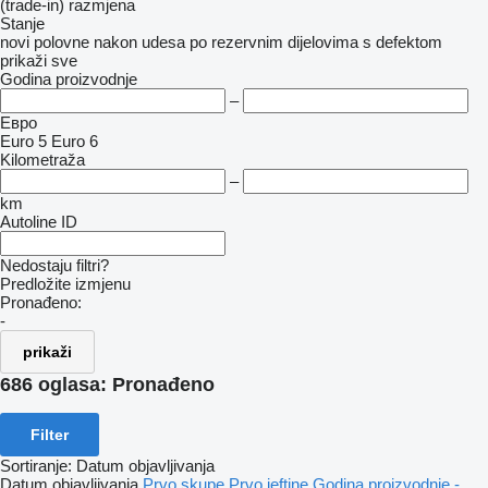
(trade-in)
razmjena
Stanje
novi
polovne
nakon udesa
po rezervnim dijelovima
s defektom
prikaži sve
Godina proizvodnje
–
Евро
Euro 5
Euro 6
Kilometraža
–
km
Autoline ID
Nedostaju filtri?
Predložite izmjenu
Pronađeno:
-
prikaži
686 oglasa:
Pronađeno
Filter
Sortiranje
:
Datum objavljivanja
Datum objavljivanja
Prvo skupe
Prvo jeftine
Godina proizvodnje -