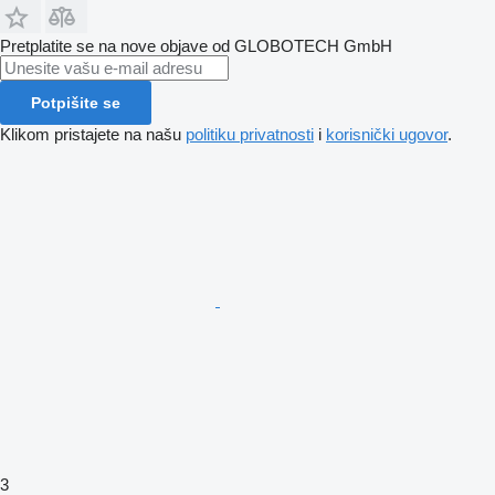
Pretplatite se na nove objave od GLOBOTECH GmbH
Potpišite se
Klikom pristajete na našu
politiku privatnosti
i
korisnički ugovor
.
3