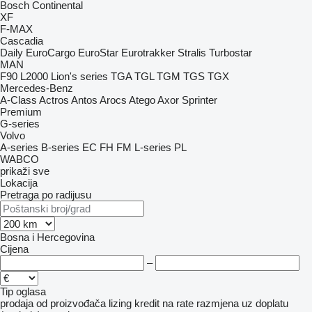
Bosch
Continental
XF
F-MAX
Cascadia
Daily
EuroCargo
EuroStar
Eurotrakker
Stralis
Turbostar
MAN
F90
L2000
Lion's series
TGA
TGL
TGM
TGS
TGX
Mercedes-Benz
A-Class
Actros
Antos
Arocs
Atego
Axor
Sprinter
Premium
G-series
Volvo
A-series
B-series
EC
FH
FM
L-series
PL
WABCO
prikaži sve
Lokacija
Pretraga po radijusu
Bosna i Hercegovina
Cijena
–
Tip oglasa
prodaja
od proizvođača
lizing
kredit
na rate
razmjena uz doplatu